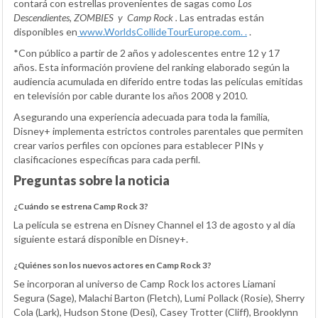
contará con estrellas provenientes de sagas como
Los
Descendientes, ZOMBIES
y
Camp Rock
.
Las entradas están
disponibles en
w
ww.WorldsCollideTourEurope.com.
.
.
*Con público a partir de 2 años y adolescentes entre 12 y 17
años. Esta información proviene del ranking elaborado según la
audiencia acumulada en diferido entre todas las películas emitidas
en televisión por cable durante los años 2008 y 2010.
Asegurando una experiencia adecuada para toda la familia,
Disney+ implementa estrictos controles parentales que permiten
crear varios perfiles con opciones para establecer PINs y
clasificaciones específicas para cada perfil.
Preguntas sobre la noticia
¿Cuándo se estrena Camp Rock 3?
La película se estrena en Disney Channel el 13 de agosto y al día
siguiente estará disponible en Disney+.
¿Quiénes son los nuevos actores en Camp Rock 3?
Se incorporan al universo de Camp Rock los actores Liamani
Segura (Sage), Malachi Barton (Fletch), Lumi Pollack (Rosie), Sherry
Cola (Lark), Hudson Stone (Desi), Casey Trotter (Cliff), Brooklynn