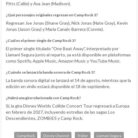
Pitts (Callie) y Ava Jean (Madison).
¿Qué personajes originales regresan en Camp Rock 3?
Regresan Joe Jonas (Shane Gray), Nick Jonas (Nate Gray), Kevin
Jonas (Jason Gray) y Maria Canals-Barrera (Connie).
¿Cuál es el primer single de Camp Rock 3?
El primer single titulado "One Beat Away", interpretado por
Liamani Segura junto al reparto, ya está disponible en plataformas
como Spotify, Apple Music, Amazon Music y YouTube Music.
¿Cuándo se lanzará la banda sonora de Camp Rock 3?
La banda sonora digital se lanzará el 14 de agosto, mientras que la
edición en vinilo estará disponible el 18 de septiembre.
¿Habrá una gira relacionada con Camp Rock?
Sí, la gira Disney Worlds Collide Concert Tour regresará a Europa
en febrero de 2027, incluyendo estrellas de las sagas Los
Descendientes, ZOMBIES y Camp Rock.
Camp Rock
Disney Channel
Tráiler
Liamani Segura