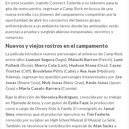
En esta ocasión, cuando Connect 3 pierde a su telonero para la
gira de reencuentro, regresan a Camp Rock en busca de una
nueva estrella. Los jóvenes del campamento competirán por la
oportunidad de abrir los conciertos del famoso grupo,
enfrentándose a un ambiente tenso donde las amistades serán
puestas a prueba y surgirán alianzas inesperadas, secretos y
romances.
Nuevos y viejos rostros en el campamento
La película introduce nuevos personajes al universo de
Camp Rock
,
entre ellos
Liamani Segura
(Sage),
Malachi Barton
(Fletch),
Lumi
Pollack
(Rosie),
Sherry Cola
(Lark),
Hudson Stone
(Desi),
Casey
Trotter
(Cliff),
Brooklynn Pitts
(Callie) y
Ava Jean
(Madison).
Además, regresan los queridos personajes interpretados por
Joe
Jonas
(Shane Gray),
Nick Jonas
(Nate Gray),
Kevin Jonas
(Jason
Gray) y
Maria Canals-Barrera
(Connie).
Bajo la dirección de
Veronica Rodriguez
, conocida por su trabajo
en
Pijamada de locos
, y con guion de
Eydie Faye
, la producción
corre a cargo de Disney Kids & Family. El coreógrafo es
Jamal
Sims
, mientras que el productor ejecutivo es
Tim Federle
,
conocido por su labor en
High School Musical: El Musical: La Serie
.
También se reconoce la contribución especial de
Alan Sacks
a