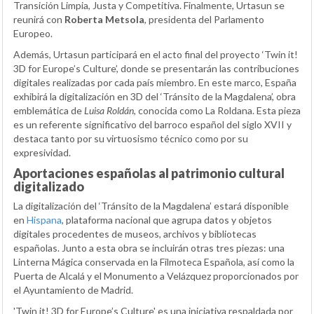
Transición Limpia, Justa y Competitiva. Finalmente, Urtasun se
reunirá con
Roberta Metsola
, presidenta del Parlamento
Europeo.
Además, Urtasun participará en el acto final del proyecto ‘Twin it!
3D for Europe’s Culture’, donde se presentarán las contribuciones
digitales realizadas por cada país miembro. En este marco, España
exhibirá la digitalización en 3D del ‘Tránsito de la Magdalena’, obra
emblemática de
Luisa Roldán
, conocida como La Roldana. Esta pieza
es un referente significativo del barroco español del siglo XVII y
destaca tanto por su virtuosismo técnico como por su
expresividad.
Aportaciones españolas al patrimonio cultural
digitalizado
La digitalización del ‘Tránsito de la Magdalena’ estará disponible
en
Hispana
, plataforma nacional que agrupa datos y objetos
digitales procedentes de museos, archivos y bibliotecas
españolas. Junto a esta obra se incluirán otras tres piezas: una
Linterna Mágica conservada en la Filmoteca Española, así como la
Puerta de Alcalá y el Monumento a Velázquez proporcionados por
el Ayuntamiento de Madrid.
'Twin it! 3D for Europe’s Culture' es una iniciativa respaldada por