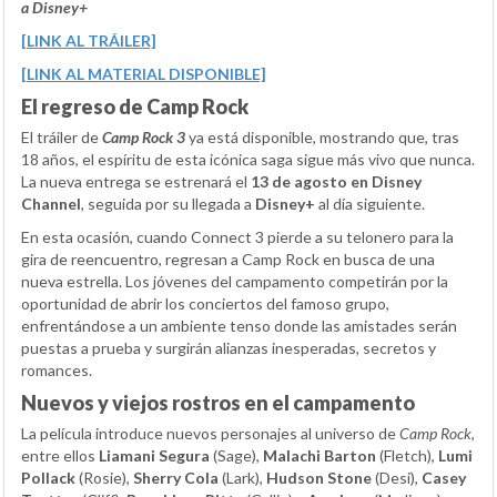
a Disney+
[LINK AL TRÁILER]
[LINK AL MATERIAL DISPONIBLE]
El regreso de Camp Rock
El tráiler de
Camp Rock 3
ya está disponible, mostrando que, tras
18 años, el espíritu de esta icónica saga sigue más vivo que nunca.
La nueva entrega se estrenará el
13 de agosto en Disney
Channel
, seguida por su llegada a
Disney+
al día siguiente.
En esta ocasión, cuando Connect 3 pierde a su telonero para la
gira de reencuentro, regresan a Camp Rock en busca de una
nueva estrella. Los jóvenes del campamento competirán por la
oportunidad de abrir los conciertos del famoso grupo,
enfrentándose a un ambiente tenso donde las amistades serán
puestas a prueba y surgirán alianzas inesperadas, secretos y
romances.
Nuevos y viejos rostros en el campamento
La película introduce nuevos personajes al universo de
Camp Rock
,
entre ellos
Liamani Segura
(Sage),
Malachi Barton
(Fletch),
Lumi
Pollack
(Rosie),
Sherry Cola
(Lark),
Hudson Stone
(Desi),
Casey