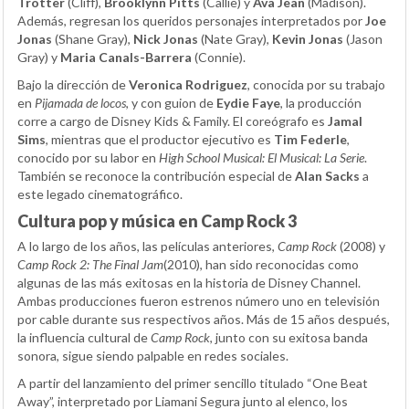
Trotter
(Cliff),
Brooklynn Pitts
(Callie) y
Ava Jean
(Madison).
Además, regresan los queridos personajes interpretados por
Joe
Jonas
(Shane Gray),
Nick Jonas
(Nate Gray),
Kevin Jonas
(Jason
Gray) y
Maria Canals-Barrera
(Connie).
Bajo la dirección de
Veronica Rodriguez
, conocida por su trabajo
en
Pijamada de locos
, y con guion de
Eydie Faye
, la producción
corre a cargo de Disney Kids & Family. El coreógrafo es
Jamal
Sims
, mientras que el productor ejecutivo es
Tim Federle
,
conocido por su labor en
High School Musical: El Musical: La Serie
.
También se reconoce la contribución especial de
Alan Sacks
a
este legado cinematográfico.
Cultura pop y música en Camp Rock 3
A lo largo de los años, las películas anteriores,
Camp Rock
(2008) y
Camp Rock 2: The Final Jam
(2010), han sido reconocidas como
algunas de las más exitosas en la historia de Disney Channel.
Ambas producciones fueron estrenos número uno en televisión
por cable durante sus respectivos años. Más de 15 años después,
la influencia cultural de
Camp Rock
, junto con su exitosa banda
sonora, sigue siendo palpable en redes sociales.
A partir del lanzamiento del primer sencillo titulado “One Beat
Away”, interpretado por Liamani Segura junto al elenco, los