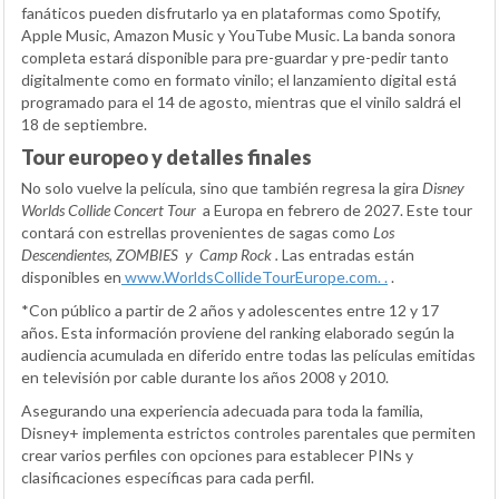
fanáticos pueden disfrutarlo ya en plataformas como Spotify,
Apple Music, Amazon Music y YouTube Music. La banda sonora
completa estará disponible para pre-guardar y pre-pedir tanto
digitalmente como en formato vinilo; el lanzamiento digital está
programado para el 14 de agosto, mientras que el vinilo saldrá el
18 de septiembre.
Tour europeo y detalles finales
No solo vuelve la película, sino que también regresa la gira
Disney
Worlds Collide Concert Tour
a Europa en febrero de 2027. Este tour
contará con estrellas provenientes de sagas como
Los
Descendientes, ZOMBIES
y
Camp Rock
.
Las entradas están
disponibles en
w
ww.WorldsCollideTourEurope.com.
.
.
*Con público a partir de 2 años y adolescentes entre 12 y 17
años. Esta información proviene del ranking elaborado según la
audiencia acumulada en diferido entre todas las películas emitidas
en televisión por cable durante los años 2008 y 2010.
Asegurando una experiencia adecuada para toda la familia,
Disney+ implementa estrictos controles parentales que permiten
crear varios perfiles con opciones para establecer PINs y
clasificaciones específicas para cada perfil.