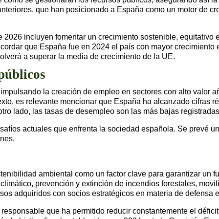
anteriores, que han posicionado a España como un motor de cr
 2026 incluyen fomentar un crecimiento sostenible, equitativo
ecordar que España fue en 2024 el país con mayor crecimiento e
volverá a superar la media de crecimiento de la UE.
públicos
mpulsando la creación de empleo en sectores con alto valor aña
texto, es relevante mencionar que España ha alcanzado cifras 
tro lado, las tasas de desempleo son las más bajas registradas
fíos actuales que enfrenta la sociedad española. Se prevé una c
enes.
enibilidad ambiental como un factor clave para garantizar un fut
climático, prevención y extinción de incendios forestales, movi
s adquiridos con socios estratégicos en materia de defensa e
cal responsable que ha permitido reducir constantemente el défi