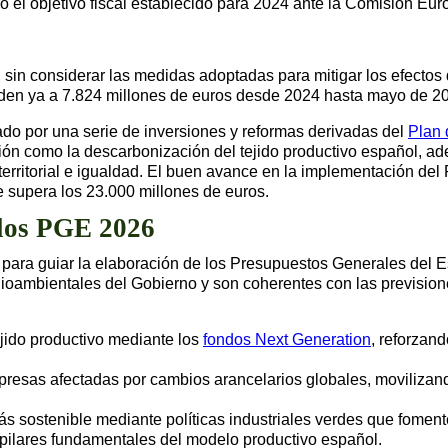
el objetivo fiscal establecido para 2024 ante la Comisión Eur
,8%, sin considerar las medidas adoptadas para mitigar los efec
nden ya a 7.824 millones de euros desde 2024 hasta mayo de 2
do por una serie de inversiones y reformas derivadas del
Plan 
ión como la descarbonización del tejido productivo español, adem
 territorial e igualdad. El buen avance en la implementación de
 supera los 23.000 millones de euros.
 los PGE 2026
ios para guiar la elaboración de los Presupuestos Generales del
dioambientales del Gobierno y son coherentes con las previsio
jido productivo mediante los
fondos Next Generation
, reforzan
 empresas afectadas por cambios arancelarios globales, moviliz
s sostenible mediante políticas industriales verdes que foment
pilares fundamentales del modelo productivo español.