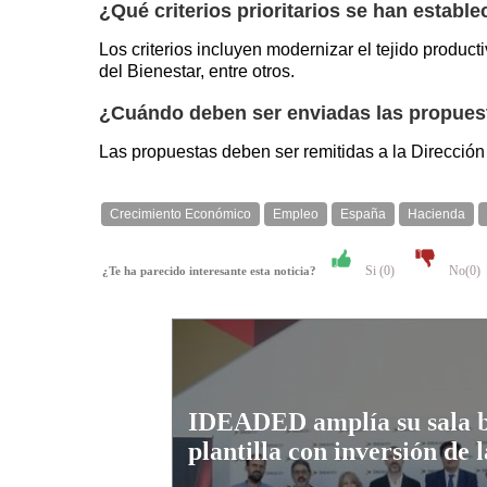
¿Qué criterios prioritarios se han establ
Los criterios incluyen modernizar el tejido product
del Bienestar, entre otros.
¿Cuándo deben ser enviadas las propues
Las propuestas deben ser remitidas a la Direcció
Crecimiento Económico
Empleo
España
Hacienda
Si (
0
)
No(
0
)
¿Te ha parecido interesante esta noticia?
IDEADED amplía su sala b
plantilla con inversión de