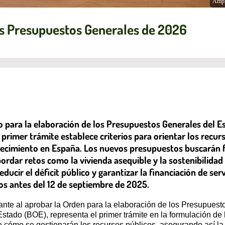
Ampl
os Presupuestos Generales de 2026
eso para la elaboración de los Presupuestos Generales del 
e primer trámite establece criterios para orientar los recur
recimiento en España. Los nuevos presupuestos buscarán f
bordar retos como la vivienda asequible y la sostenibili
reducir el déficit público y garantizar la financiación de s
os antes del 12 de septiembre de 2025.
ante al aprobar la Orden para la elaboración de los Presupues
 Estado (BOE), representa el primer trámite en la formulación de
bre cómo se gestionarán los recursos públicos, asegurando así la