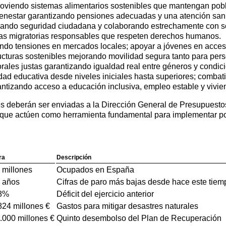
oviendo sistemas alimentarios sostenibles que mantengan pobla
Bienestar garantizando pensiones adecuadas y una atención sanit
zando seguridad ciudadana y colaborando estrechamente con s
icas migratorias responsables que respeten derechos humanos.
ando tensiones en mercados locales; apoyar a jóvenes en acces
tructuras sostenibles mejorando movilidad segura tanto para pe
ales justas garantizando igualdad real entre géneros y condici
ad educativa desde niveles iniciales hasta superiores; combati
rantizando acceso a educación inclusiva, empleo estable y vivie
es deberán ser enviadas a la Dirección General de Presupuestos
ue actúen como herramienta fundamental para implementar polít
ra
Descripción
 millones
Ocupados en España
 años
Cifras de paro más bajas desde hace este tiem
8%
Déficit del ejercicio anterior
824 millones €
Gastos para mitigar desastres naturales
.000 millones €
Quinto desembolso del Plan de Recuperación