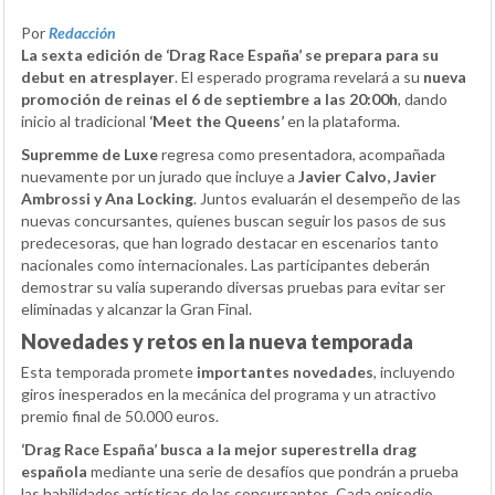
Por
Redacción
La sexta edición de ‘Drag Race España’ se prepara para su
debut en atresplayer
. El esperado programa revelará a su
nueva
promoción de reinas el 6 de septiembre a las 20:00h
, dando
inicio al tradicional
‘Meet the Queens’
en la plataforma.
Supremme de Luxe
regresa como presentadora, acompañada
nuevamente por un jurado que incluye a
Javier Calvo, Javier
Ambrossi y Ana Locking
. Juntos evaluarán el desempeño de las
nuevas concursantes, quienes buscan seguir los pasos de sus
predecesoras, que han logrado destacar en escenarios tanto
nacionales como internacionales. Las participantes deberán
demostrar su valía superando diversas pruebas para evitar ser
eliminadas y alcanzar la Gran Final.
Novedades y retos en la nueva temporada
Esta temporada promete
importantes novedades
, incluyendo
giros inesperados en la mecánica del programa y un atractivo
premio final de 50.000 euros.
‘Drag Race España’ busca a la mejor superestrella drag
española
mediante una serie de desafíos que pondrán a prueba
las habilidades artísticas de las concursantes. Cada episodio