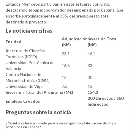
Estados Miembros participan en este esfuerzo conjunto,
destacando el papel coordinador desempeñado por España, que
absorbe aproximadamente el 33% del presupuesto total
destinado al proyecto.
La noticia en cifras
Adjudicación
Inversión Total
Entidad
(M€)
(M€)
Instituto de Ciencias
23,1
46,2
Fotónicas (ICFO)
Universidad Politécnica de
16,5
33
Valencia
Centro Nacional de
15
30
Microelectrónica (CNM)
Universidad de Vigo
7,5
15
Inversión Total del Programa (M€)
124,2
200 Directos / 550
Empleos Creados
Indirectos
Preguntas sobre la noticia
¿Cuánto se ha adjudicado para la investigación y fabricación de chips
fotónicos en España?