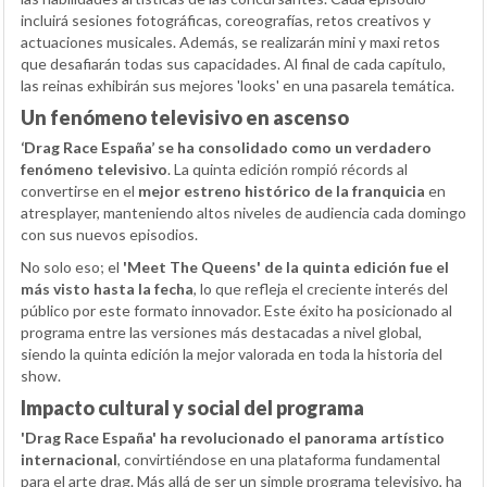
incluirá sesiones fotográficas, coreografías, retos creativos y
actuaciones musicales. Además, se realizarán mini y maxi retos
que desafiarán todas sus capacidades. Al final de cada capítulo,
las reinas exhibirán sus mejores 'looks' en una pasarela temática.
Un fenómeno televisivo en ascenso
‘Drag Race España’ se ha consolidado como un verdadero
fenómeno televisivo
. La quinta edición rompió récords al
convertirse en el
mejor estreno histórico de la franquicia
en
atresplayer, manteniendo altos niveles de audiencia cada domingo
con sus nuevos episodios.
No solo eso; el
'Meet The Queens' de la quinta edición fue el
más visto hasta la fecha
, lo que refleja el creciente interés del
público por este formato innovador. Este éxito ha posicionado al
programa entre las versiones más destacadas a nivel global,
siendo la quinta edición la mejor valorada en toda la historia del
show.
Impacto cultural y social del programa
'Drag Race España' ha revolucionado el panorama artístico
internacional
, convirtiéndose en una plataforma fundamental
para el arte drag. Más allá de ser un simple programa televisivo, ha