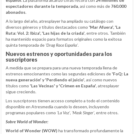
español
. La plataforma alcanzó cifras récord con
24 millones de
espectadores durante la temporada
, así como más de
760.000
abonados
.
A lo largo del año, atresplayer ha ampliado su catálogo con
diversos géneros y títulos destacados como
'Mar Afuera', 'La
Ruta: Vol. 2: Ibiza', 'Las hijas de la criada'
, entre otros. También
ha mantenido espacio para formatos originales como la exitosa
quinta temporada de
'Drag Race España'
.
Nuevos estrenos y oportunidades para los
suscriptores
A medida que se prepara para una nueva temporada llena de
estrenos emocionantes como las segundas ediciones de
'FoQ: La
nueva generación' y 'Perdiendo el juicio'
, así como nuevos
títulos como
'Las Vecinas' y 'Crimen en España'
, atresplayer
sigue creciendo.
Los suscriptores tienen acceso completo a todo el contenido
disponible en Atresmedia cuando lo deseen, incluyendo
programas populares como
'La Voz'
,
'Mask Singer'
, entre otros.
Sobre World of Wonder:
World of Wonder (WOW)
ha transformado profundamente la