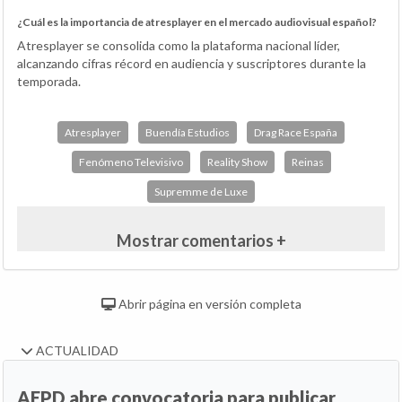
¿Cuál es la importancia de atresplayer en el mercado audiovisual español?
Atresplayer se consolida como la plataforma nacional líder,
alcanzando cifras récord en audiencia y suscriptores durante la
temporada.
Atresplayer
Buendía Estudios
Drag Race España
Fenómeno Televisivo
Reality Show
Reinas
Supremme de Luxe
Mostrar comentarios +
Abrir página en versión completa
ACTUALIDAD
AEPD abre convocatoria para publicar