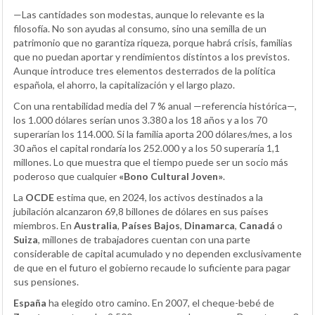
—Las cantidades son modestas, aunque lo relevante es la
filosofía. No son ayudas al consumo, sino una semilla de un
patrimonio que no garantiza riqueza, porque habrá crisis, familias
que no puedan aportar y rendimientos distintos a los previstos.
Aunque introduce tres elementos desterrados de la política
española, el ahorro, la capitalización y el largo plazo.
Con una rentabilidad media del 7 % anual —referencia histórica—,
los 1.000 dólares serían unos 3.380 a los 18 años y a los 70
superarían los 114.000. Si la familia aporta 200 dólares/mes, a los
30 años el capital rondaría los 252.000 y a los 50 superaría 1,1
millones. Lo que muestra que el tiempo puede ser un socio más
poderoso que cualquier
«Bono Cultural Joven»
.
La
OCDE
estima que, en 2024, los activos destinados a la
jubilación alcanzaron 69,8 billones de dólares en sus países
miembros. En
Australia
,
Países Bajos
,
Dinamarca
,
Canadá
o
Suiza
, millones de trabajadores cuentan con una parte
considerable de capital acumulado y no dependen exclusivamente
de que en el futuro el gobierno recaude lo suficiente para pagar
sus pensiones.
España
ha elegido otro camino. En 2007, el cheque-bebé de