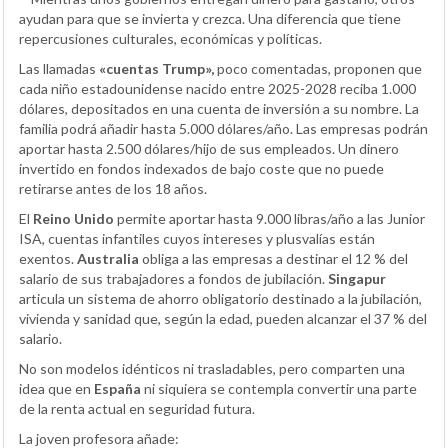
ayudan para que se invierta y crezca. Una diferencia que tiene
repercusiones culturales, económicas y políticas.
Las llamadas
«cuentas Trump»,
poco comentadas, proponen que
cada niño estadounidense nacido entre 2025-2028 reciba 1.000
dólares, depositados en una cuenta de inversión a su nombre. La
familia podrá añadir hasta 5.000 dólares/año. Las empresas podrán
aportar hasta 2.500 dólares/hijo de sus empleados. Un dinero
invertido en fondos indexados de bajo coste que no puede
retirarse antes de los 18 años.
El
Reino Unido
permite aportar hasta 9.000 libras/año a las Junior
ISA, cuentas infantiles cuyos intereses y plusvalías están
exentos.
Australia
obliga a las empresas a destinar el 12 % del
salario de sus trabajadores a fondos de jubilación.
Singapur
articula un sistema de ahorro obligatorio destinado a la jubilación,
vivienda y sanidad que, según la edad, pueden alcanzar el 37 % del
salario.
No son modelos idénticos ni trasladables, pero comparten una
idea que en
España
ni siquiera se contempla convertir una parte
de la renta actual en seguridad futura.
La joven profesora añade: