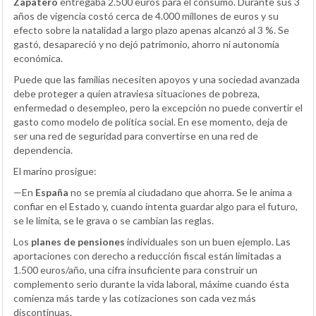
Zapatero
entregaba 2.500 euros para el consumo. Durante sus 3
años de vigencia costó cerca de 4.000 millones de euros y su
efecto sobre la natalidad a largo plazo apenas alcanzó al 3 %. Se
gastó, desapareció y no dejó patrimonio, ahorro ni autonomía
económica.
Puede que las familias necesiten apoyos y una sociedad avanzada
debe proteger a quien atraviesa situaciones de pobreza,
enfermedad o desempleo, pero la excepción no puede convertir el
gasto como modelo de política social. En ese momento, deja de
ser una red de seguridad para convertirse en una red de
dependencia.
El marino prosigue:
—En
España
no se premia al ciudadano que ahorra. Se le anima a
confiar en el Estado y, cuando intenta guardar algo para el futuro,
se le limita, se le grava o se cambian las reglas.
Los
planes de pensiones
individuales son un buen ejemplo. Las
aportaciones con derecho a reducción fiscal están limitadas a
1.500 euros/año, una cifra insuficiente para construir un
complemento serio durante la vida laboral, máxime cuando ésta
comienza más tarde y las cotizaciones son cada vez más
discontinuas.