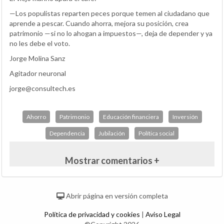
—Los populistas reparten peces porque temen al ciudadano que
aprende a pescar. Cuando ahorra, mejora su posición, crea
patrimonio —si no lo ahogan a impuestos—, deja de depender y ya
no les debe el voto.
Jorge Molina Sanz
Agitador neuronal
jorge@consultech.es
Ahorro
Patrimonio
Educación financiera
Inversión
Dependencia
Jubilación
Política social
Mostrar comentarios +
Abrir página en versión completa
Política de privacidad y cookies
|
Aviso Legal