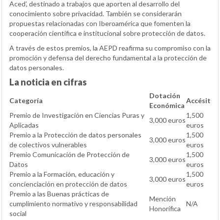
Aced’, destinado a trabajos que aporten al desarrollo del
conocimiento sobre privacidad. También se considerarán
propuestas relacionadas con Iberoamérica que fomenten la
cooperación científica e institucional sobre protección de datos.
A través de estos premios, la AEPD reafirma su compromiso con la
promoción y defensa del derecho fundamental a la protección de
datos personales.
La noticia en cifras
Dotación
Categoría
Accésit
Económica
Premio de Investigación en Ciencias Puras y
1,500
3,000 euros
Aplicadas
euros
Premio a la Protección de datos personales
1,500
3,000 euros
de colectivos vulnerables
euros
Premio Comunicación de Protección de
1,500
3,000 euros
Datos
euros
Premio a la Formación, educación y
1,500
3,000 euros
concienciación en protección de datos
euros
Premio a las Buenas prácticas de
Mención
cumplimiento normativo y responsabilidad
N/A
Honorífica
social