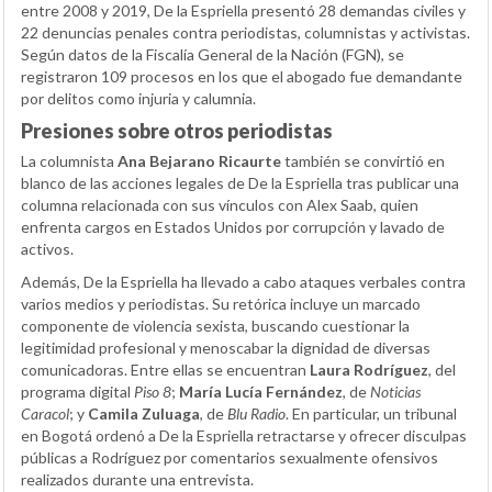
entre 2008 y 2019, De la Espriella presentó 28 demandas civiles y
22 denuncias penales contra periodistas, columnistas y activistas.
Según datos de la Fiscalía General de la Nación (FGN), se
registraron 109 procesos en los que el abogado fue demandante
por delitos como injuria y calumnia.
Presiones sobre otros periodistas
La columnista
Ana Bejarano Ricaurte
también se convirtió en
blanco de las acciones legales de De la Espriella tras publicar una
columna relacionada con sus vínculos con Alex Saab, quien
enfrenta cargos en Estados Unidos por corrupción y lavado de
activos.
Además, De la Espriella ha llevado a cabo ataques verbales contra
varios medios y periodistas. Su retórica incluye un marcado
componente de violencia sexista, buscando cuestionar la
legitimidad profesional y menoscabar la dignidad de diversas
comunicadoras. Entre ellas se encuentran
Laura Rodríguez
, del
programa digital
Piso 8
;
María Lucía Fernández
, de
Noticias
Caracol
; y
Camila Zuluaga
, de
Blu Radio
. En particular, un tribunal
en Bogotá ordenó a De la Espriella retractarse y ofrecer disculpas
públicas a Rodríguez por comentarios sexualmente ofensivos
realizados durante una entrevista.