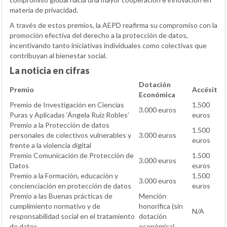
materia de privacidad.
A través de estos premios, la AEPD reafirma su compromiso con la
promoción efectiva del derecho a la protección de datos,
incentivando tanto iniciativas individuales como colectivas que
contribuyan al bienestar social.
La noticia en cifras
Dotación
Premio
Accésit
Económica
Premio de Investigación en Ciencias
1.500
3.000 euros
Puras y Aplicadas ‘Ángela Ruiz Robles’
euros
Premio a la Protección de datos
1.500
personales de colectivos vulnerables y
3.000 euros
euros
frente a la violencia digital
Premio Comunicación de Protección de
1.500
3.000 euros
Datos
euros
Premio a la Formación, educación y
1.500
3.000 euros
concienciación en protección de datos
euros
Premio a las Buenas prácticas de
Mención
cumplimiento normativo y de
honorífica (sin
N/A
responsabilidad social en el tratamiento
dotación
de datos
económica)