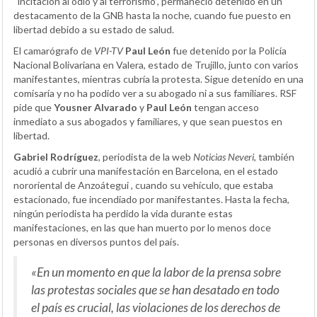
“incitación al odio y al terrorismo”, permaneció detenido en un
destacamento de la GNB hasta la noche, cuando fue puesto en
libertad debido a su estado de salud.
El camarógrafo de
VPI-TV
Paul León
fue detenido por la Policía
Nacional Bolivariana en Valera, estado de Trujillo, junto con varios
manifestantes, mientras cubría la protesta. Sigue detenido en una
comisaría y no ha podido ver a su abogado ni a sus familiares. RSF
pide que
Yousner Alvarado
y
Paul León
tengan acceso
inmediato a sus abogados y familiares, y que sean puestos en
libertad.
Gabriel Rodríguez
, periodista de la web
Noticias Neveri
, también
acudió a cubrir una manifestación en Barcelona, en el estado
nororiental de Anzoátegui , cuando su vehículo, que estaba
estacionado, fue incendiado por manifestantes. Hasta la fecha,
ningún periodista ha perdido la vida durante estas
manifestaciones, en las que han muerto por lo menos doce
personas en diversos puntos del país.
«En un momento en que la labor de la prensa sobre
las protestas sociales que se han desatado en todo
el país es crucial, las violaciones de los derechos de