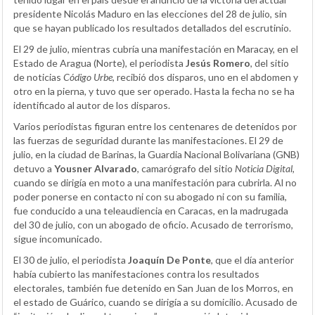
presidente Nicolás Maduro en las elecciones del 28 de julio, sin
que se hayan publicado los resultados detallados del escrutinio.
El 29 de julio, mientras cubría una manifestación en Maracay, en el
Estado de Aragua (Norte), el periodista
Jesús Romero
, del sitio
de noticias
Código Urbe
, recibió dos disparos, uno en el abdomen y
otro en la pierna, y tuvo que ser operado. Hasta la fecha no se ha
identificado al autor de los disparos.
Varios periodistas figuran entre los centenares de detenidos por
las fuerzas de seguridad durante las manifestaciones. El 29 de
julio, en la ciudad de Barinas, la Guardia Nacional Bolivariana (GNB)
detuvo a
Yousner Alvarado
, camarógrafo del sitio
Noticia Digital
,
cuando se dirigía en moto a una manifestación para cubrirla. Al no
poder ponerse en contacto ni con su abogado ni con su familia,
fue conducido a una teleaudiencia en Caracas, en la madrugada
del 30 de julio, con un abogado de oficio. Acusado de terrorismo,
sigue incomunicado.
El 30 de julio, el periodista
Joaquín De Ponte
, que el día anterior
había cubierto las manifestaciones contra los resultados
electorales, también fue detenido en San Juan de los Morros, en
el estado de Guárico, cuando se dirigía a su domicilio. Acusado de