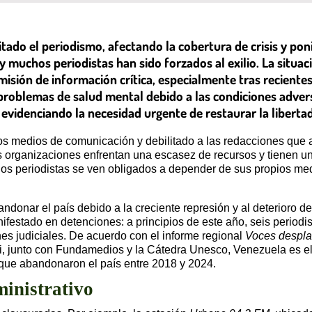
tado el periodismo, afectando la cobertura de crisis y pon
muchos periodistas han sido forzados al exilio. La situaci
nsmisión de información crítica, especialmente tras recient
roblemas de salud mental debido a las condiciones advers
 evidenciando la necesidad urgente de restaurar la liberta
 los medios de comunicación y debilitado a las redacciones qu
s organizaciones enfrentan una escasez de recursos y tienen u
os periodistas se ven obligados a depender de sus propios med
ndonar el país debido a la creciente represión y al deterioro d
festado en detenciones: a principios de este año, seis periodi
ones judiciales. De acuerdo con el informe regional
Voces desplaz
i, junto con Fundamedios y la Cátedra Unesco, Venezuela es el 
 que abandonaron el país entre 2018 y 2024.
ministrativo