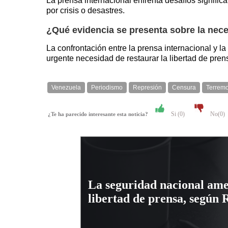
La prensa internacional enfrenta desafíos signific
por crisis o desastres.
¿Qué evidencia se presenta sobre la nece
La confrontación entre la prensa internacional y l
urgente necesidad de restaurar la libertad de pren
Venezuela
Periodismo
Represión
Censura
Terremo
Si (
0
)
No(
0
)
¿Te ha parecido interesante esta noticia?
La seguridad nacional ame
libertad de prensa, según