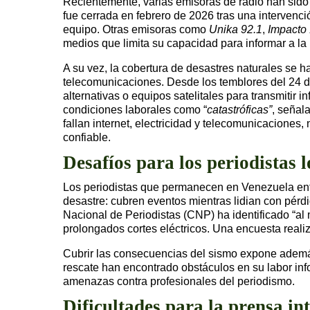
Recientemente, varias emisoras de radio han sido
fue cerrada en febrero de 2026 tras una intervenc
equipo. Otras emisoras como
Unika 92.1
,
Impacto
medios que limita su capacidad para informar a la p
A su vez, la cobertura de desastres naturales se h
telecomunicaciones. Desde los temblores del 24 de
alternativas o equipos satelitales para transmitir
condiciones laborales como “
catastróficas”
, señal
fallan internet, electricidad y telecomunicaciones,
confiable.
Desafíos para los periodistas l
Los periodistas que permanecen en Venezuela enfre
desastre: cubren eventos mientras lidian con pérd
Nacional de Periodistas (CNP) ha identificado “al
prolongados cortes eléctricos. Una encuesta reali
Cubrir las consecuencias del sismo expone además 
rescate han encontrado obstáculos en su labor info
amenazas contra profesionales del periodismo.
Dificultades para la prensa in