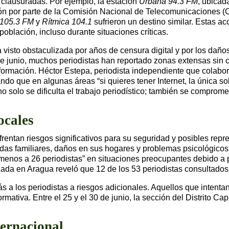
 clausuradas. Por ejemplo, la estación
Urbana 94.3 FM
, ubicad
ión por parte de la Comisión Nacional de Telecomunicaciones (C
 105.3 FM
y
Rítmica 104.1
sufrieron un destino similar. Estas ac
oblación, incluso durante situaciones críticas.
a visto obstaculizada por años de censura digital y por los daño
 junio, muchos periodistas han reportado zonas extensas sin co
 información. Héctor Estepa, periodista independiente que colab
ando que en algunas áreas “si quieres tener Internet, la única so
 no solo se dificulta el trabajo periodístico; también se comprome
ocales
ntan riesgos significativos para su seguridad y posibles repre
idas familiares, daños en sus hogares y problemas psicológicos
 menos a 26 periodistas” en situaciones preocupantes debido a
zada en Aragua reveló que 12 de los 53 periodistas consultados 
a los periodistas a riesgos adicionales. Aquellos que intenta
rmativa. Entre el 25 y el 30 de junio, la sección del Distrito 
ternacional