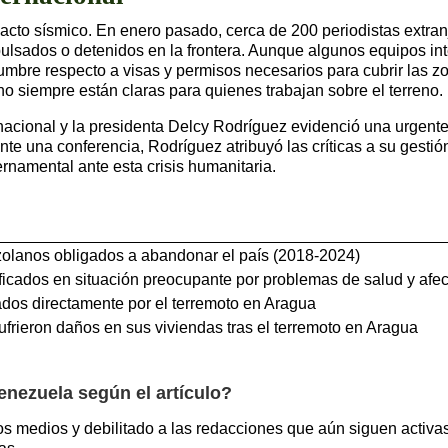
pacto sísmico. En enero pasado, cerca de 200 periodistas ext
expulsados o detenidos en la frontera. Aunque algunos equipos i
dumbre respecto a visas y permisos necesarios para cubrir las 
no siempre están claras para quienes trabajan sobre el terreno.
rnacional y la presidenta Delcy Rodríguez evidenció una urgente
te una conferencia, Rodríguez atribuyó las críticas a su gestión
rnamental ante esta crisis humanitaria.
zolanos obligados a abandonar el país (2018-2024)
ificados en situación preocupante por problemas de salud y afe
ados directamente por el terremoto en Aragua
ufrieron daños en sus viviendas tras el terremoto en Aragua
enezuela según el artículo?
os medios y debilitado a las redacciones que aún siguen activa