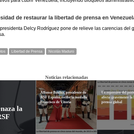
ativos para cubrir Venezuela, incluyendo bloqueos administrativ
sidad de restaurar la libertad de prensa en Venezue
a presidenta Delcy Rodríguez pone de relieve las carencias del g
sa.
tos
Libertad de Prensa
Nicolás Maduro
Noticias relacionadas
Alfonso Bauluz, presidente de
La represión del per
RSF España, recibe la medalla
afecta gravemente la 
Francisco de Vitoria
prensa global
naza la
 RSF