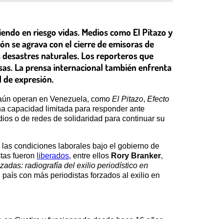
iendo en riesgo vidas. Medios como El Pitazo y
ón se agrava con el cierre de emisoras de
es desastres naturales. Los reporteros que
as. La prensa internacional también enfrenta
d de expresión.
e aún operan en Venezuela, como
El Pitazo
,
Efecto
na capacidad limitada para responder ante
ios o de redes de solidaridad para continuar su
e las condiciones laborales bajo el gobierno de
stas fueron
liberados
, entre ellos
Rory Branker
,
adas: radiografía del exilio periodístico en
país con más periodistas forzados al exilio en