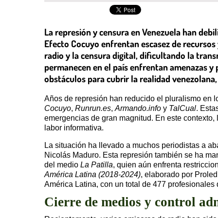
La represión y censura en Venezuela han debili
Efecto Cocuyo enfrentan escasez de recursos y 
radio y la censura digital, dificultando la tra
permanecen en el país enfrentan amenazas y p
obstáculos para cubrir la realidad venezolana,
Años de represión han reducido el pluralismo en
Cocuyo
,
Runrun.es
,
Armando.info
y
TalCual
. Esta
emergencias de gran magnitud. En este contexto, l
labor informativa.
La situación ha llevado a muchos periodistas a aba
Nicolás Maduro. Esta represión también se ha mani
del medio
La Patilla
, quien aún enfrenta restricci
América Latina (2018-2024)
, elaborado por Proled
América Latina, con un total de 477 profesionales
Cierre de medios y control ad