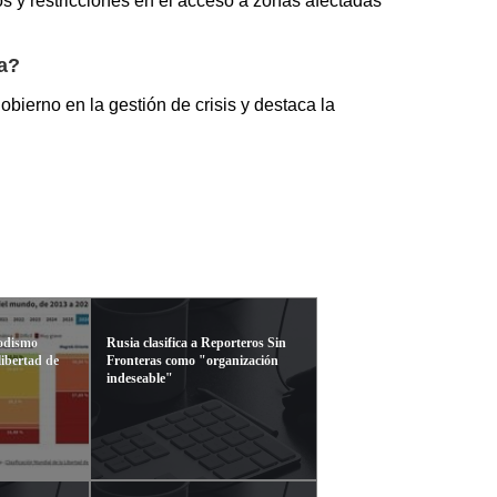
os y restricciones en el acceso a zonas afectadas
la?
obierno en la gestión de crisis y destaca la
iodismo
Rusia clasifica a Reporteros Sin
libertad de
Fronteras como "organización
indeseable"