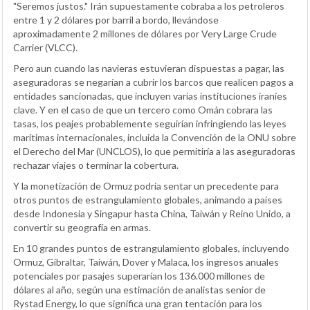
"Seremos justos." Irán supuestamente cobraba a los petroleros
entre 1 y 2 dólares por barril a bordo, llevándose
aproximadamente 2 millones de dólares por Very Large Crude
Carrier (VLCC).
Pero aun cuando las navieras estuvieran dispuestas a pagar, las
aseguradoras se negarían a cubrir los barcos que realicen pagos a
entidades sancionadas, que incluyen varias instituciones iraníes
clave. Y en el caso de que un tercero como Omán cobrara las
tasas, los peajes probablemente seguirían infringiendo las leyes
marítimas internacionales, incluida la Convención de la ONU sobre
el Derecho del Mar (UNCLOS), lo que permitiría a las aseguradoras
rechazar viajes o terminar la cobertura.
Y la monetización de Ormuz podría sentar un precedente para
otros puntos de estrangulamiento globales, animando a países
desde Indonesia y Singapur hasta China, Taiwán y Reino Unido, a
convertir su geografía en armas.
En 10 grandes puntos de estrangulamiento globales, incluyendo
Ormuz, Gibraltar, Taiwán, Dover y Malaca, los ingresos anuales
potenciales por pasajes superarían los 136.000 millones de
dólares al año, según una estimación de analistas senior de
Rystad Energy, lo que significa una gran tentación para los