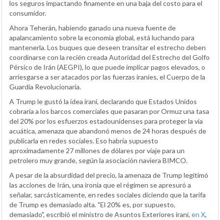
los seguros impactando finamente en una baja del costo para el
consumidor.
Ahora Teherán, habiendo ganado una nueva fuente de
apalancamiento sobre la economía global, está luchando para
mantenerla. Los buques que deseen transitar el estrecho deben
coordinarse con la recién creada Autoridad del Estrecho del Golfo
Pérsico de Irán (AEGPI), lo que puede implicar pagos elevados, o
arriesgarse a ser atacados por las fuerzas iraníes, el Cuerpo de la
Guardia Revolucionaria.
A Trump le gustó la idea iraní, declarando que Estados Unidos
cobraría a los barcos comerciales que pasaran por Ormuz una tasa
del 20% por los esfuerzos estadounidenses para proteger la vía
acuática, amenaza que abandonó menos de 24 horas después de
publicarla en redes sociales. Eso habría supuesto
aproximadamente 27 millones de dólares por viaje para un
petrolero muy grande, según la asociación naviera BIMCO.
A pesar de la absurdidad del precio, la amenaza de Trump legitimó
las acciones de Irán, una ironía que el régimen se apresuró a
señalar, sarcásticamente, en redes sociales diciendo que la tarifa
de Trump es demasiado alta. "El 20% es, por supuesto,
demasiado", escribió el ministro de Asuntos Exteriores iraní,
en X
,