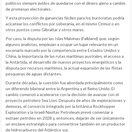
políticos siempre ávidos de quedarse con el dinero ajeno a cambio
de promesas electorales.
Y esta proyección de ganancias fáciles para los burócratas podría
acicatear los conflictos por soberanía, en el mismo Ormuz o en
otros puntos como Gibraltar y otros mares.
Por caso, la disputa por las Islas Malvinas (Falkland) que, según
algunos analistas, empiezan a ocupar un lugar relevante en un
escenario marcado por la competencia entre Estados Unidos y
China, la importancia de las rutas marítimas australes, el acceso a
la Antártida, el desarrollo de nuevos proyectos energéticos y la
disputa por recursos marítimos, la actual expansión de las flotas
pesqueras de aguas distantes.
Durante décadas, la cuestión fue abordada principalmente como
un diferendo bilateral entre la Argentina y el Reino Unido. El
cambio comenzó a acelerarse con la decisión de avanzar con el
proyecto petrolero Sea Lion. Después de años de exploraciones y
demoras, el consorcio integrado por la británica Rockhopper
Exploration y la israelí Navitas Petroleum prevé comenzar a
extraer petróleo en 2028 y, entonces, dejarán de ser únicamente
un enclave estratégico para convertirse también en un productor
de hidrocarburos del Atlántico sur.