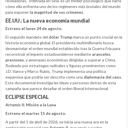
reveladoras. 'Infiltrada en Siria' es un thriller psicológico que narra
cómo ella enfrenta uno de los regímenes más brutales del mundo
para exponer
la magnitud de sus crímenes
.
EE.UU.: La nueva economía mundial
Estreno el lunes 24 de agosto.
El segundo mandato del
dólar Trump
marca un punto crucial en la
historia económica global. El presidente multimillonario busca
desmantelar el orden mundial establecido tras la Guerra Fría para
reconstruir el imperio estadounidense mediante
aranceles
,
presiones
, y amenazas económicas dirigidas a superar a China.
Rodeado por estrategas radicales y figuras prominentes como
J.D. Vance y Marco Rubio, Trump implementa una política
expansiva que podría ser descrita como una
diplomacia del caos
.
Este documental investiga las ideas y personas detrás de esta
campaña que parece desafiar el orden liberal internacional.
ECLIPSE ESPECIAL
Artemis II: Misión a la Luna
Estreno el martes 11 de agosto.
A partir del 1 de abril de 2026, se inicia una nueva era en la
exploración espacial con
Artemis II
, que envía a cuatro