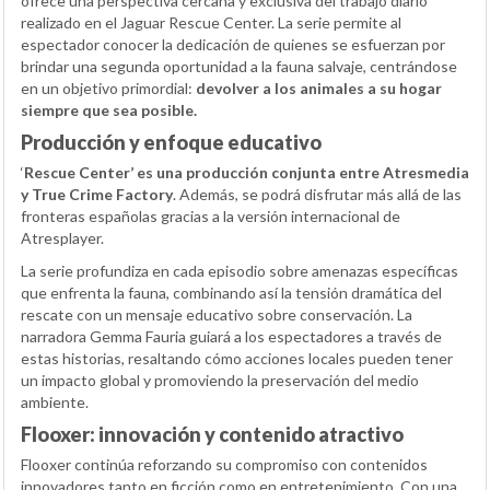
ofrece una perspectiva cercana y exclusiva del trabajo diario
realizado en el Jaguar Rescue Center. La serie permite al
espectador conocer la dedicación de quienes se esfuerzan por
brindar una segunda oportunidad a la fauna salvaje, centrándose
en un objetivo primordial:
devolver a los animales a su hogar
siempre que sea posible.
Producción y enfoque educativo
‘
Rescue Center’ es una producción conjunta entre Atresmedia
y True Crime Factory
. Además, se podrá disfrutar más allá de las
fronteras españolas gracias a la versión internacional de
Atresplayer.
La serie profundiza en cada episodio sobre amenazas específicas
que enfrenta la fauna, combinando así la tensión dramática del
rescate con un mensaje educativo sobre conservación. La
narradora Gemma Fauria guiará a los espectadores a través de
estas historias, resaltando cómo acciones locales pueden tener
un impacto global y promoviendo la preservación del medio
ambiente.
Flooxer: innovación y contenido atractivo
Flooxer continúa reforzando su compromiso con contenidos
innovadores tanto en ficción como en entretenimiento. Con una