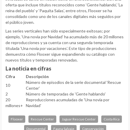
oferta que incluye títulos reconocidos como ‘Gente hablando’, ‘La
reina del pueblo’ y ‘Paquita Salas’, entre otros, Flooxer se ha
consolidado como uno de los canales digitales más seguidos por
el público joven.
Las series verticales han sido especialmente exitosas; por
ejemplo, ‘Una novia por Navidad’ ha acumulado más de 20 millones
de reproducciones y ya cuenta con una segunda temporada
titulada ‘Una novia por vacaciones’. Este tipo de producciones
demuestra cómo Flooxer sigue expandiendo su catálogo con
nuevos títulos y temporadas renovadas.
La noticia en cifras
Cifra
Descripción
Número de episodios de la serie documental 'Rescue
10
Center'
2
Número de temporadas de 'Gente hablando'
20
Reproducciones acumuladas de 'Una novia por
millones+
Navidad'
Flooxer
Rescue Center
Jaguar Rescue Center
Costa Rica
Documental
Fauna Salvaje
Conservación