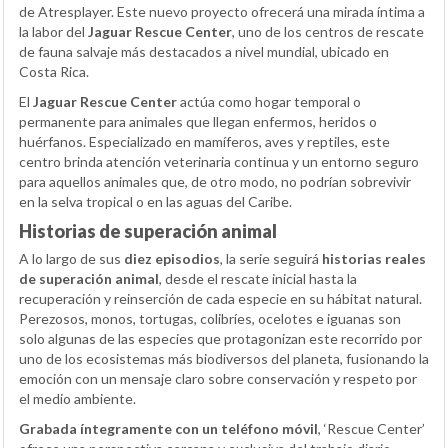
de Atresplayer. Este nuevo proyecto ofrecerá una mirada íntima a
la labor del
Jaguar Rescue Center
, uno de los centros de rescate
de fauna salvaje más destacados a nivel mundial, ubicado en
Costa Rica.
El
Jaguar Rescue Center
actúa como hogar temporal o
permanente para animales que llegan enfermos, heridos o
huérfanos. Especializado en mamíferos, aves y reptiles, este
centro brinda atención veterinaria continua y un entorno seguro
para aquellos animales que, de otro modo, no podrían sobrevivir
en la selva tropical o en las aguas del Caribe.
Historias de superación animal
A lo largo de sus
diez episodios
, la serie seguirá
historias reales
de superación animal
, desde el rescate inicial hasta la
recuperación y reinserción de cada especie en su hábitat natural.
Perezosos, monos, tortugas, colibríes, ocelotes e iguanas son
solo algunas de las especies que protagonizan este recorrido por
uno de los ecosistemas más biodiversos del planeta, fusionando la
emoción con un mensaje claro sobre conservación y respeto por
el medio ambiente.
Grabada íntegramente con un teléfono móvil
, ‘Rescue Center’