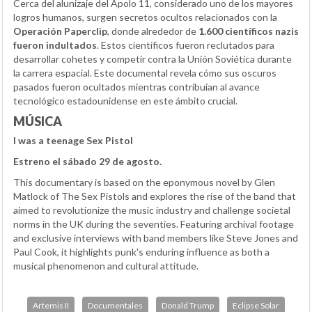
Cerca del alunizaje del Apolo 11, considerado uno de los mayores
logros humanos, surgen secretos ocultos relacionados con la
Operación Paperclip
, donde alrededor de
1.600 científicos nazis
fueron indultados
. Estos científicos fueron reclutados para
desarrollar cohetes y competir contra la Unión Soviética durante
la carrera espacial. Este documental revela cómo sus oscuros
pasados fueron ocultados mientras contribuían al avance
tecnológico estadounidense en este ámbito crucial.
MÚSICA
I was a teenage Sex Pistol
Estreno el sábado 29 de agosto.
This documentary is based on the eponymous novel by Glen
Matlock of The Sex Pistols and explores the rise of the band that
aimed to revolutionize the music industry and challenge societal
norms in the UK during the seventies. Featuring archival footage
and exclusive interviews with band members like Steve Jones and
Paul Cook, it highlights punk's enduring influence as both a
musical phenomenon and cultural attitude.
Artemis II
Documentales
Donald Trump
Eclipse Solar