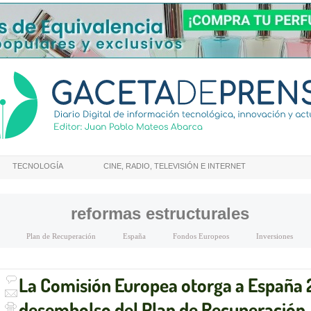
TECNOLOGÍA
CINE, RADIO, TELEVISIÓN E INTERNET
reformas estructurales
Plan de Recuperación
España
Fondos Europeos
Inversiones
La Comisión Europea otorga a España 
desembolso del Plan de Recuperación