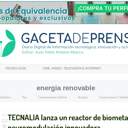
TECNOLOGÍA
CINE, RADIO, TELEVISIÓN E INTERNET
energia renovable
limático
Paz
Calentamiento Global
Aragón
Compromisos Climáti
TECNALIA lanza un reactor de biometa
neuromodulación innovadora