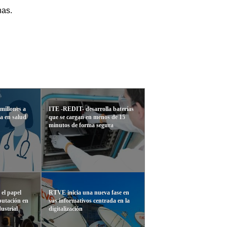
nas.
millones a
ITE -REDIT- desarrolla baterías
ca en salud
que se cargan en menos de 15
minutos de forma segura
el papel
RTVE inicia una nueva fase en
putación en
sus informativos centrada en la
ustrial
digitalización