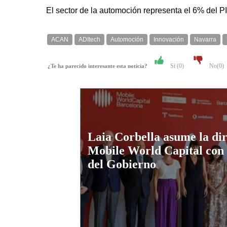
El sector de la automoción representa el 6% del P
ACAN
ADItech
Automoción
Innovación
Navarra
Si (
0
)
No(
0
)
¿Te ha parecido interesante esta noticia?
Laia Corbella asume la di
Mobile World Capital con 
del Gobierno