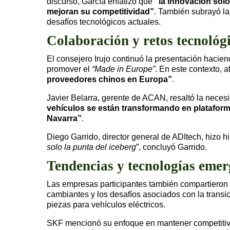
discurso, García enfatizó que
“la innovación sol
mejoran su competitividad”
. También subrayó la 
desafíos tecnológicos actuales.
Colaboración y retos tecnológ
El consejero Irujo continuó la presentación hacie
promover el
“Made in Europe”
. En este contexto, 
proveedores chinos en Europa”
.
Javier Belarra, gerente de ACAN, resaltó la neces
vehículos se están transformando en plataform
Navarra”
.
Diego Garrido, director general de ADItech, hizo hi
solo la punta del iceberg
”, concluyó Garrido.
Tendencias y tecnologías emer
Las empresas participantes también compartieron s
cambiantes y los desafíos asociados con la transici
piezas para vehículos eléctricos.
SKF mencionó su enfoque en mantener competitivid