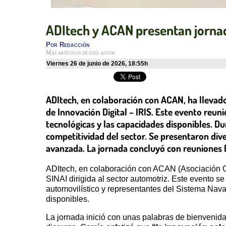
ADItech y ACAN presentan jornad
Por
Redacción
Más artículos de este autor
viernes 26 de junio de 2026
,
18:55h
ADItech, en colaboración con ACAN, ha llevado 
de Innovación Digital – IRIS. Este evento reun
tecnológicas y las capacidades disponibles. Du
competitividad del sector. Se presentaron diver
avanzada. La jornada concluyó con reuniones B
ADItech, en colaboración con ACAN (Asociación Cl
SINAI dirigida al sector automotriz. Este evento s
automovilístico y representantes del Sistema Nava
disponibles.
La jornada inició con unas palabras de bienvenida