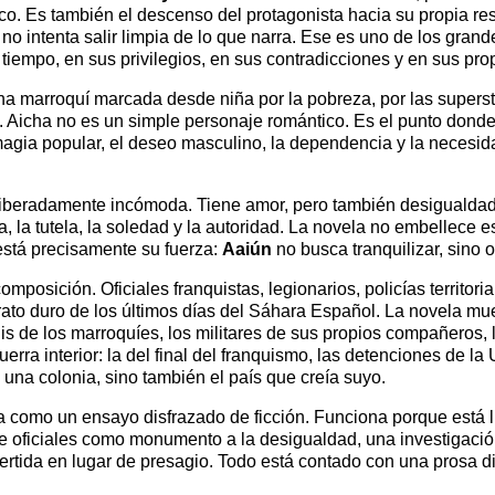
ico. Es también el descenso del protagonista hacia su propia re
ntenta salir limpia de lo que narra. Ese es uno de los grandes
iempo, en sus privilegios, en sus contradicciones y en sus pro
a marroquí marcada desde niña por la pobreza, por las superstic
a. Aicha no es un simple personaje romántico. Es el punto dond
magia popular, el deseo masculino, la dependencia y la necesida
eliberadamente incómoda. Tiene amor, pero también desigualdad.
la tutela, la soledad y la autoridad. La novela no embellece esa
 está precisamente su fuerza:
Aaiún
no busca tranquilizar, sino o
osición. Oficiales franquistas, legionarios, policías territoria
ato duro de los últimos días del Sáhara Español. La novela mue
uis de los marroquíes, los militares de sus propios compañeros
uerra interior: la del final del franquismo, las detenciones de 
o una colonia, sino también el país que creía suyo.
a como un ensayo disfrazado de ficción. Funciona porque está 
de oficiales como monumento a la desigualdad, una investigació
ertida en lugar de presagio. Todo está contado con una prosa dir