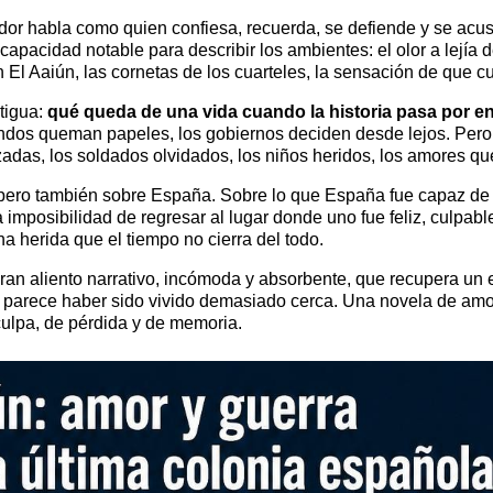
ador habla como quien confiesa, recuerda, se defiende y se acu
 capacidad notable para describir los ambientes: el olor a lejía
en El Aaiún, las cornetas de los cuarteles, la sensación de que c
tigua:
qué queda de una vida cuando la historia pasa por en
andos queman papeles, los gobiernos deciden desde lejos. Pero 
izadas, los soldados olvidados, los niños heridos, los amores qu
pero también sobre España. Sobre lo que España fue capaz de hac
a imposibilidad de regresar al lugar donde uno fue feliz, culpab
a herida que el tiempo no cierra del todo.
n aliento narrativo, incómoda y absorbente, que recupera un ep
ue parece haber sido vivido demasiado cerca. Una novela de amo
culpa, de pérdida y de memoria.