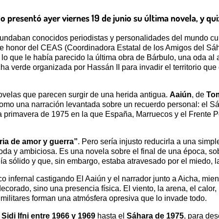
o presentó ayer viernes 19 de junio su última novela, y qu
ndaban conocidos periodistas y personalidades del mundo cultu
honor del CEAS (Coordinadora Estatal de los Amigos del Sáhar
lo que le había parecido la última obra de Bárbulo, una oda al a
ha verde organizada por Hassán II para invadir el territorio que
velas que parecen surgir de una herida antigua.
Aaiún
, de
To
como una narración levantada sobre un recuerdo personal: el Sáh
a primavera de 1975 en la que España, Marruecos y el Frente Pol
ria de amor y guerra”
. Pero sería injusto reducirla a una simp
 y ambiciosa. Es una novela sobre el final de una época, sobr
eía sólido y que, sin embargo, estaba atravesado por el miedo, la
 infernal castigando El Aaiún y el narrador junto a Aicha, mient
corado, sino una presencia física. El viento, la arena, el calor, 
 militares forman una atmósfera opresiva que lo invade todo.
e
Sidi Ifni entre 1966 y 1969
hasta el
Sáhara de 1975
, para de