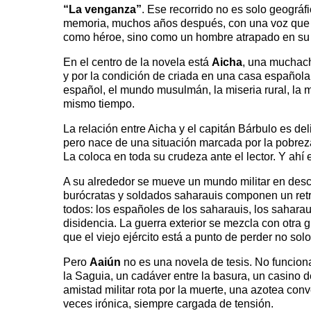
“La venganza”
. Ese recorrido no es solo geográf
memoria, muchos años después, con una voz que no i
como héroe, sino como un hombre atrapado en su t
En el centro de la novela está
Aicha
, una muchach
y por la condición de criada en una casa español
español, el mundo musulmán, la miseria rural, la 
mismo tiempo.
La relación entre Aicha y el capitán Bárbulo es d
pero nace de una situación marcada por la pobreza, 
La coloca en toda su crudeza ante el lector. Y ahí
A su alrededor se mueve un mundo militar en descomp
burócratas y soldados saharauis componen un retr
todos: los españoles de los saharauis, los sahara
disidencia. La guerra exterior se mezcla con otra g
que el viejo ejército está a punto de perder no sol
Pero
Aaiún
no es una novela de tesis. No funcion
la Saguia, un cadáver entre la basura, un casino 
amistad militar rota por la muerte, una azotea conv
veces irónica, siempre cargada de tensión.