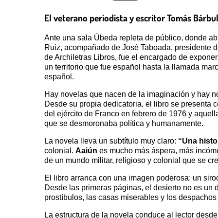
El veterano periodista y escritor Tomás Bárbul
Ante una sala Úbeda repleta de público, donde abu
Ruiz, acompañado de José Taboada, presidente de 
de Archiletras Libros, fue el encargado de exponer 
un territorio que fue español hasta la llamada marc
español.
Hay novelas que nacen de la imaginación y hay no
Desde su propia dedicatoria, el libro se presenta 
del ejército de Franco en febrero de 1976 y aquell
que se desmoronaba política y humanamente.
La novela lleva un subtítulo muy claro:
“Una histo
colonial.
Aaiún
es mucho más áspera, más incómoda
de un mundo militar, religioso y colonial que se cr
El libro arranca con una imagen poderosa: un siroco
Desde las primeras páginas, el desierto no es un de
prostíbulos, las casas miserables y los despachos
La estructura de la novela conduce al lector desd