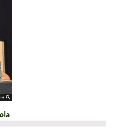
iar
ola