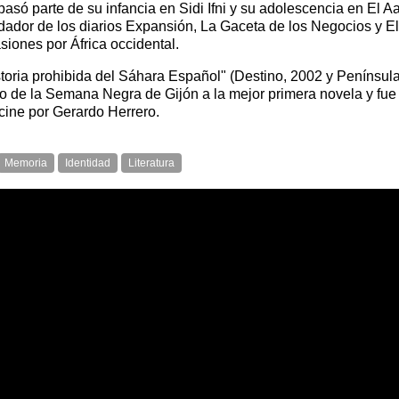
pasó parte de su infancia en Sidi Ifni y su adolescencia en El 
dador de los diarios
Expansión
,
La Gaceta de los Negocios
y
El
siones por África occidental.
storia prohibida del Sáhara Español"
(Destino, 2002 y Península,
 de la Semana Negra de Gijón a la mejor primera novela y fue t
cine por Gerardo Herrero.
Memoria
Identidad
Literatura