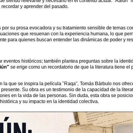
ue siendo relevante y necesario en el contexto actual. "Aaiún" 
 a recordar y aprender del pasado.
por su prosa evocadora y su tratamiento sensible de temas comp
ituaciones que resuenan con la experiencia humana, lo que per
rente para quienes buscan entender las dinámicas de poder y resi
r eventos históricos; también plantea preguntas sobre la ident
iún"
se erige como un recordatorio de que la literatura tiene el 
en la que se inspira la película "Raqa", Tomás Bárbulo nos ofre
resente. Su obra es un testimonio de la capacidad de la literat
siones en la vida de las personas. Sin duda, esta obra se posic
stórica y su impacto en la identidad colectiva.