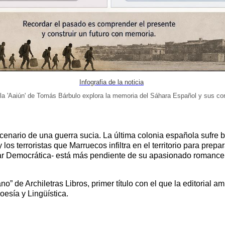
Infografia de la noticia
la 'Aaiún' de Tomás Bárbulo explora la memoria del Sáhara Español y sus con
enario de una guerra sucia. La última colonia española sufre ba
 los terroristas que Marruecos infiltra en el territorio para prep
litar Democrática- está más pendiente de su apasionado romance
o” de Archiletras Libros, primer título con el que la editorial amp
esía y Lingüística.