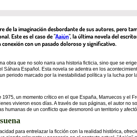
e de la imaginación desbordante de sus autores, pero ta
al. Este es el caso de "
Aaiún
", la última novela del escri
a conexión con un pasado doloroso y significativo.
 obra que no solo narra una historia ficticia, sino que se erig
 el Sáhara Español. Esta novela se adentra en los acontecimient
, un periodo marcado por la inestabilidad política y la lucha por 
de 1975, un momento crítico en el que España, Marruecos y el F
nes vivieron esos días. A través de sus páginas, el autor no s
cias humanas de un conflicto que desmoronó un territorio y afect
esuena
idad para entrelazar la ficción con la realidad histórica, ofre