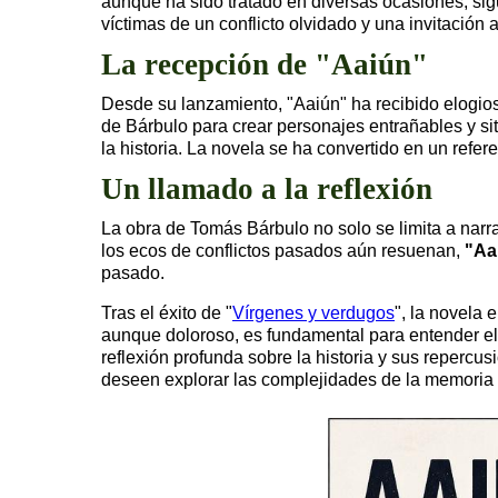
aunque ha sido tratado en diversas ocasiones, sig
víctimas de un conflicto olvidado y una invitación
La recepción de "Aaiún"
Desde su lanzamiento, "Aaiún" ha recibido elogios 
de Bárbulo para crear personajes entrañables y s
la historia. La novela se ha convertido en un refe
Un llamado a la reflexión
La obra de Tomás Bárbulo no solo se limita a narra
los ecos de conflictos pasados aún resuenan,
"Aa
pasado.
Tras el éxito de "
Vírgenes y verdugos
", la novela 
aunque doloroso, es fundamental para entender el p
reflexión profunda sobre la historia y sus repercu
deseen explorar las complejidades de la memoria hi