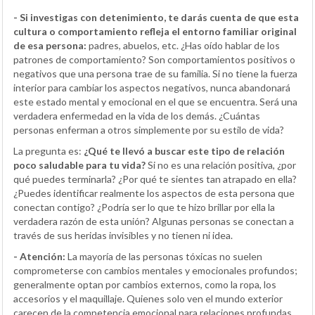
- Si investigas con detenimiento, te darás cuenta de que esta
cultura o comportamiento refleja el entorno familiar original
de esa persona:
padres, abuelos, etc. ¿Has oído hablar de los
patrones de comportamiento? Son comportamientos positivos o
negativos que una persona trae de su familia. Si no tiene la fuerza
interior para cambiar los aspectos negativos, nunca abandonará
este estado mental y emocional en el que se encuentra. Será una
verdadera enfermedad en la vida de los demás. ¿Cuántas
personas enferman a otros simplemente por su estilo de vida?
La pregunta es:
¿Qué te llevó a buscar este tipo de relación
poco saludable para tu vida?
Si no es una relación positiva, ¿por
qué puedes terminarla? ¿Por qué te sientes tan atrapado en ella?
¿Puedes identificar realmente los aspectos de esta persona que
conectan contigo? ¿Podría ser lo que te hizo brillar por ella la
verdadera razón de esta unión? Algunas personas se conectan a
través de sus heridas invisibles y no tienen ni idea.
- Atención:
La mayoría de las personas tóxicas no suelen
comprometerse con cambios mentales y emocionales profundos;
generalmente optan por cambios externos, como la ropa, los
accesorios y el maquillaje. Quienes solo ven el mundo exterior
carecen de la competencia emocional para relaciones profundas,