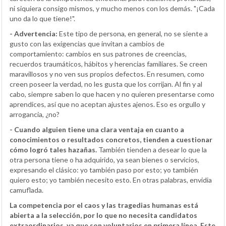
ni siquiera consigo mismos, y mucho menos con los demás. "¡Cada
uno da lo que tiene!".
- Advertencia:
Este tipo de persona, en general, no se siente a
gusto con las exigencias que invitan a cambios de
comportamiento: cambios en sus patrones de creencias,
recuerdos traumáticos, hábitos y herencias familiares. Se creen
maravillosos y no ven sus propios defectos. En resumen, como
creen poseer la verdad, no les gusta que los corrijan. Al fin y al
cabo, siempre saben lo que hacen y no quieren presentarse como
aprendices, así que no aceptan ajustes ajenos. Eso es orgullo y
arrogancia, ¿no?
- Cuando alguien tiene una clara ventaja en cuanto a
conocimientos o resultados concretos, tienden a cuestionar
cómo logró tales hazañas.
También tienden a desear lo que la
otra persona tiene o ha adquirido, ya sean bienes o servicios,
expresando el clásico: yo también paso por esto; yo también
quiero esto; yo también necesito esto. En otras palabras, envidia
camuflada.
La competencia por el caos y las tragedias humanas está
abierta a la selección, por lo que no necesita candidatos
extraordinarios, ya que son voluntarios en primera línea. Este