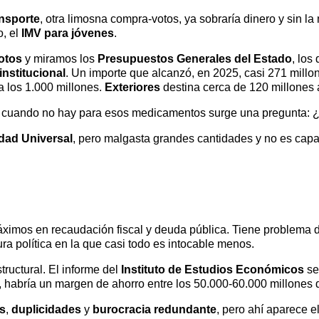
nsporte
, otra limosna compra-votos, ya sobraría dinero y sin l
, el
IMV para jóvenes
.
otos
y miramos los
Presupuestos Generales del Estado
, los
nstitucional
. Un importe que alcanzó, en 2025, casi 271 millo
 los 1.000 millones.
Exteriores
destina cerca de 120 millones 
ro cuando no hay para esos medicamentos surge una pregunta: 
dad Universal
, pero malgasta grandes cantidades y no es capa
imos en recaudación fiscal y deuda pública. Tiene problema de 
ra política en la que casi todo es intocable menos.
ructural. El informe del
Instituto de Estudios Económicos
señ
, habría un margen de ahorro entre los 50.000-60.000 millones 
s
,
duplicidades
y
burocracia redundante
, pero ahí aparece e