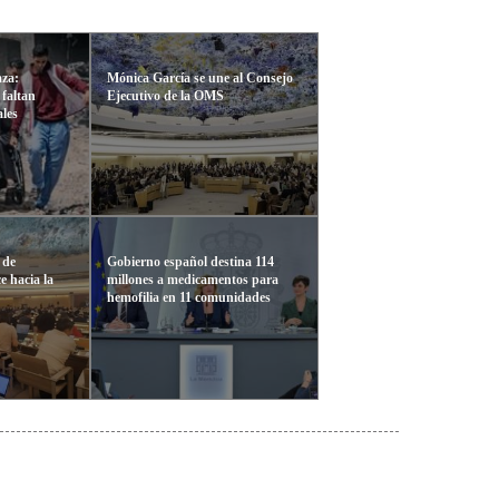
aza:
Mónica García se une al Consejo
 faltan
Ejecutivo de la OMS
ales
 de
Gobierno español destina 114
 hacia la
millones a medicamentos para
hemofilia en 11 comunidades