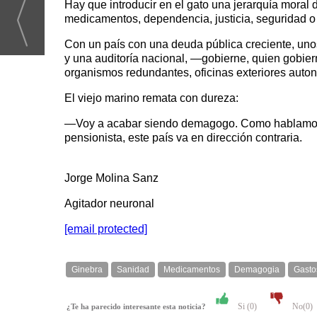
Hay que introducir en el gato una jerarquía moral d
medicamentos, dependencia, justicia, seguridad o 
Con un país con una deuda pública creciente, uno
y una auditoría nacional, —gobierne, quien gobier
organismos redundantes, oficinas exteriores autonó
El viejo marino remata con dureza:
—Voy a acabar siendo demagogo. Como hablamos de
pensionista, este país va en dirección contraria.
Jorge Molina Sanz
Agitador neuronal
[email protected]
Ginebra
Sanidad
Medicamentos
Demagogia
Gasto
Si (
0
)
No(
0
)
¿Te ha parecido interesante esta noticia?