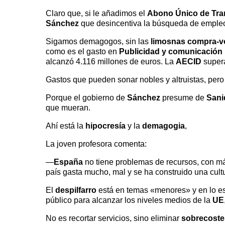
Claro que, si le añadimos el
Abono Único de Tra
Sánchez
que desincentiva la búsqueda de empleo
Sigamos demagogos, sin las
limosnas compra-v
como es el gasto en
Publicidad y comunicación i
alcanzó 4.116 millones de euros. La
AECID
supera
Gastos que pueden sonar nobles y altruistas, pe
Porque el gobierno de
Sánchez
presume de
Sani
que mueran.
Ahí está la
hipocresía
y la
demagogia
,
La joven profesora comenta:
—
España
no tiene problemas de recursos, con máx
país gasta mucho, mal y se ha construido una cultu
El
despilfarro
está en temas «menores» y en lo est
público para alcanzar los niveles medios de la
UE
No es recortar servicios, sino eliminar
sobrecoste