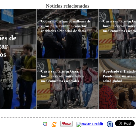
Noticias relacionadas
Gobierno destina 60 millones de
Crisis sanitaria en G
euros para ayudar a conectar
hospitales colapsan y
entidades a espacios de datos
medicamentos esenci
nes de
tar
os
Crisis sanitaria en Gaza:
Aprobado el Tratado
hospitales colapsan y faltan
Pandemias: un avance
medicamentos esenciales
salud global