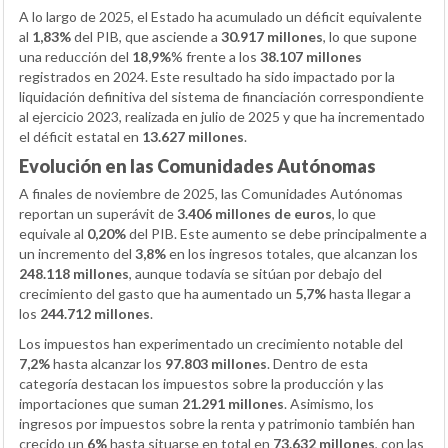
A lo largo de 2025, el Estado ha acumulado un déficit equivalente
al
1,83%
del PIB, que asciende a
30.917 millones
, lo que supone
una reducción del
18,9%
% frente a los
38.107 millones
registrados en 2024. Este resultado ha sido impactado por la
liquidación definitiva del sistema de financiación correspondiente
al ejercicio 2023, realizada en julio de 2025 y que ha incrementado
el déficit estatal en
13.627 millones
.
Evolución en las Comunidades Autónomas
A finales de noviembre de 2025, las Comunidades Autónomas
reportan un superávit de
3.406 millones de euros
, lo que
equivale al
0,20%
del PIB. Este aumento se debe principalmente a
un incremento del
3,8%
en los ingresos totales, que alcanzan los
248.118 millones
, aunque todavía se sitúan por debajo del
crecimiento del gasto que ha aumentado un
5,7%
hasta llegar a
los
244.712 millones
.
Los impuestos han experimentado un crecimiento notable del
7,2%
hasta alcanzar los
97.803 millones
. Dentro de esta
categoría destacan los impuestos sobre la producción y las
importaciones que suman
21.291 millones
. Asimismo, los
ingresos por impuestos sobre la renta y patrimonio también han
crecido un
6%
hasta situarse en total en
73.632 millones
, con las