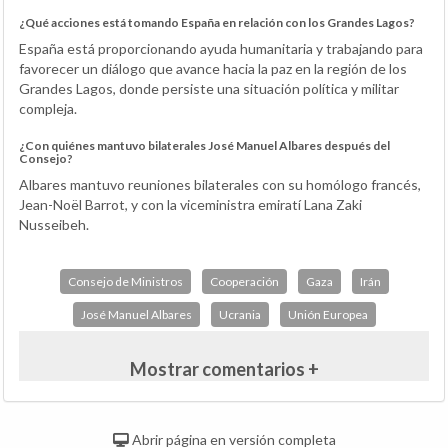
¿Qué acciones está tomando España en relación con los Grandes Lagos?
España está proporcionando ayuda humanitaria y trabajando para
favorecer un diálogo que avance hacia la paz en la región de los
Grandes Lagos, donde persiste una situación política y militar
compleja.
¿Con quiénes mantuvo bilaterales José Manuel Albares después del
Consejo?
Albares mantuvo reuniones bilaterales con su homólogo francés,
Jean-Noël Barrot, y con la viceministra emiratí Lana Zaki
Nusseibeh.
Consejo de Ministros
Cooperación
Gaza
Irán
José Manuel Albares
Ucrania
Unión Europea
Mostrar comentarios +
Abrir página en versión completa