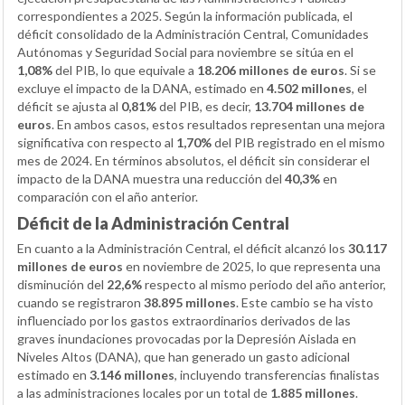
correspondientes a 2025. Según la información publicada, el
déficit consolidado de la Administración Central, Comunidades
Autónomas y Seguridad Social para noviembre se sitúa en el
1,08%
del PIB, lo que equivale a
18.206 millones de euros
. Si se
excluye el impacto de la DANA, estimado en
4.502 millones
, el
déficit se ajusta al
0,81%
del PIB, es decir,
13.704 millones de
euros
. En ambos casos, estos resultados representan una mejora
significativa con respecto al
1,70%
del PIB registrado en el mismo
mes de 2024. En términos absolutos, el déficit sin considerar el
impacto de la DANA muestra una reducción del
40,3%
en
comparación con el año anterior.
Déficit de la Administración Central
En cuanto a la Administración Central, el déficit alcanzó los
30.117
millones de euros
en noviembre de 2025, lo que representa una
disminución del
22,6%
respecto al mismo periodo del año anterior,
cuando se registraron
38.895 millones
. Este cambio se ha visto
influenciado por los gastos extraordinarios derivados de las
graves inundaciones provocadas por la Depresión Aislada en
Niveles Altos (DANA), que han generado un gasto adicional
estimado en
3.146 millones
, incluyendo transferencias finalistas
a las administraciones locales por un total de
1.885 millones
.