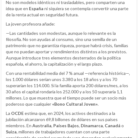
No son modelos idénticos ni trasladables, pero comparten una
idea que en
España
ni siquiera se contempla convertir una parte
de la renta actual en seguridad futura.
La joven profesora añade:
—Las cantidades son modestas, aunque lo relevante es la
filosofía. No son ayudas al consumo, sino una semilla de un
patrimonio que no garantiza riqueza, porque habrá crisis, familias
que no puedan aportar y rendimientos distintos a los previstos.
Aunque introduce tres elementos desterrados de la política
española, el ahorro, la capitalización y el largo plazo.
Con una rentabilidad media del 7 % anual —referencia histórica—,
los 1.000 dólares serían unos 3.380 a los 18 años y a los 70
superarían los 114.000. Si la familia aporta 200 dólares/mes, a los
30 años el capital rondaría los 252.000 y a los 50 superaría 1,1
millones. Lo que muestra que el tiempo puede ser un socio más
poderoso que cualquier
«Bono Cultural Joven»
.
La
OCDE
estima que, en 2024, los activos destinados a la
jubilación alcanzaron 69,8 billones de dólares en sus países
miembros. En
Australia
,
Países Bajos
,
Dinamarca
,
Canadá
o
Suiza
, millones de trabajadores cuentan con una parte
considerable de capital acumulado y no dependen exclusivamente