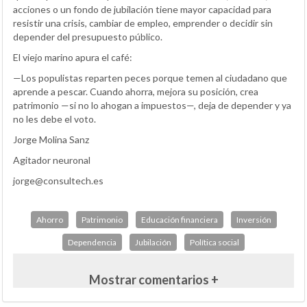
acciones o un fondo de jubilación tiene mayor capacidad para
resistir una crisis, cambiar de empleo, emprender o decidir sin
depender del presupuesto público.
El viejo marino apura el café:
—Los populistas reparten peces porque temen al ciudadano que
aprende a pescar. Cuando ahorra, mejora su posición, crea
patrimonio —si no lo ahogan a impuestos—, deja de depender y ya
no les debe el voto.
Jorge Molina Sanz
Agitador neuronal
jorge@consultech.es
Ahorro
Patrimonio
Educación financiera
Inversión
Dependencia
Jubilación
Política social
Mostrar comentarios +