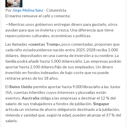
Por
Jorge Molina Sanz
- Columnista
El marino remueve el café y comenta:
—Mientras unos gobiernos entregan dinero para gastarlo, otros
ayudan para que se invierta y crezca. Una diferencia que tiene
repercusiones culturales, económicas y políticas.
Las llamadas
«cuentas Trump»,
poco comentadas, proponen que
cada niño estadounidense nacido entre 2025-2028 reciba 1.000
dólares, depositados en una cuenta de inversión a su nombre. La
familia podrá añadir hasta 5.000 dólares/año. Las empresas podrán
aportar hasta 2.500 dólares/hijo de sus empleados. Un dinero
invertido en fondos indexados de bajo coste que no puede
retirarse antes de los 18 años.
El
Reino Unido
permite aportar hasta 9.000 libras/año a las Junior
ISA, cuentas infantiles cuyos intereses y plusvalías están
exentos.
Australia
obliga a las empresas a destinar el 12 % del
salario de sus trabajadores a fondos de jubilación.
Singapur
articula un sistema de ahorro obligatorio destinado a la jubilación,
vivienda y sanidad que, según la edad, pueden alcanzar el 37 % del
salario.