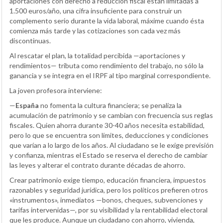
aportaciones con derecho a reducción fiscal están limitadas a
1.500 euros/año, una cifra insuficiente para construir un
complemento serio durante la vida laboral, máxime cuando ésta
comienza más tarde y las cotizaciones son cada vez más
discontinuas.
Al rescatar el plan, la totalidad percibida —aportaciones y
rendimientos— tributa como rendimiento del trabajo, no sólo la
ganancia y se integra en el IRPF al tipo marginal correspondiente.
La joven profesora interviene:
—
España
no fomenta la cultura financiera; se penaliza la
acumulación de patrimonio y se cambian con frecuencia sus reglas
fiscales. Quien ahorra durante 30-40 años necesita estabilidad,
pero lo que se encuentra son límites, deducciones y condiciones
que varían a lo largo de los años. Al ciudadano se le exige previsión
y confianza, mientras el Estado se reserva el derecho de cambiar
las leyes y alterar el contrato durante décadas de ahorro.
Crear patrimonio exige tiempo, educación financiera, impuestos
razonables y seguridad jurídica, pero los políticos prefieren otros
«instrumentos», inmediatos —bonos, cheques, subvenciones y
tarifas intervenidas—, por su visibilidad y la rentabilidad electoral
que les produce. Aunque un ciudadano con ahorro, vivienda,