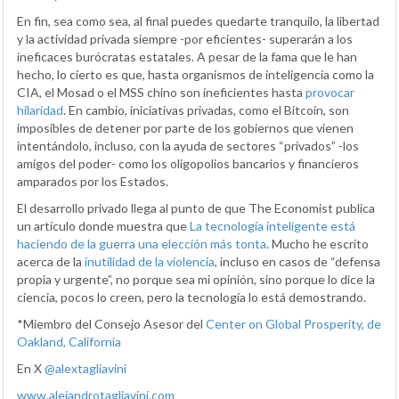
En fin, sea como sea, al final puedes quedarte tranquilo, la libertad
y la actividad privada siempre -por eficientes- superarán a los
ineficaces burócratas estatales. A pesar de la fama que le han
hecho, lo cierto es que, hasta organismos de inteligencia como la
CIA, el Mosad o el MSS chino son ineficientes hasta
provocar
hilaridad
. En cambio, iniciativas privadas, como el Bitcoin, son
imposibles de detener por parte de los gobiernos que vienen
intentándolo, incluso, con la ayuda de sectores “privados” -los
amigos del poder- como los oligopolios bancarios y financieros
amparados por los Estados.
El desarrollo privado llega al punto de que The Economist publica
un artículo donde muestra que
La tecnología inteligente está
haciendo de la guerra una elección más tonta
. Mucho he escrito
acerca de la
inutilidad de la violencia
, incluso en casos de “defensa
propia y urgente”, no porque sea mi opinión, sino porque lo dice la
ciencia, pocos lo creen, pero la tecnología lo está demostrando.
*Miembro del Consejo Asesor del
Center on Global Prosperity, de
Oakland, California
En X
@alextagliavini
www.alejandrotagliavini.com