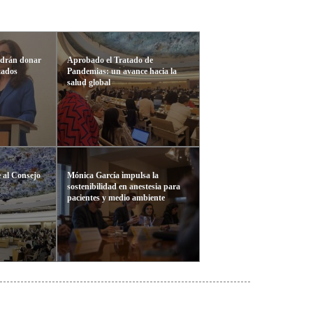
odrán donar
Aprobado el Tratado de
tados
Pandemias: un avance hacia la
salud global
 al Consejo
Mónica García impulsa la
sostenibilidad en anestesia para
pacientes y medio ambiente