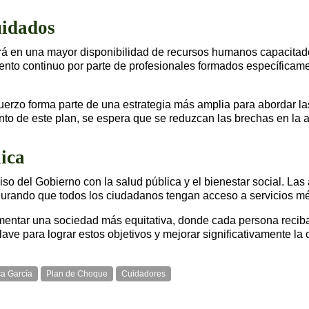
uidados
rá en una mayor disponibilidad de recursos humanos capacitad
miento continuo por parte de profesionales formados específicam
uerzo forma parte de una estrategia más amplia para abordar l
o de este plan, se espera que se reduzcan las brechas en la a
ica
o del Gobierno con la salud pública y el bienestar social. Las 
egurando que todos los ciudadanos tengan acceso a servicios m
omentar una sociedad más equitativa, donde cada persona reciba 
clave para lograr estos objetivos y mejorar significativamente l
a García
Plan de Choque
Cuidadores