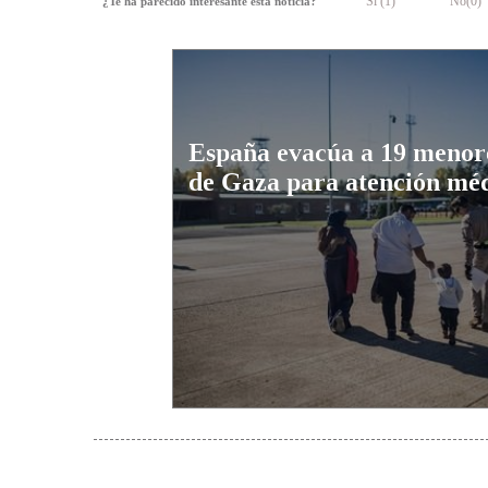
Si (
1
)
No(
0
)
¿Te ha parecido interesante esta noticia?
España evacúa a 19 menor
de Gaza para atención mé