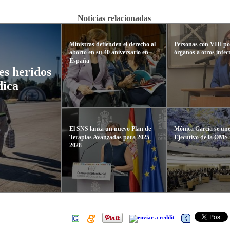
Noticias relacionadas
Ministras defienden el derecho al
Personas con VIH p
aborto en su 40 aniversario en
órganos a otros infec
España
es heridos
dica
El SNS lanza un nuevo Plan de
Mónica García se une
Terapias Avanzadas para 2025-
Ejecutivo de la OMS
2028