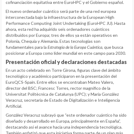
cofinanciación equitativa entre EuroHPC y el Gobierno español.
El nuevo ordenador cuántico será parte de una red europea
interconectada bajo la infraestructura de la European High
Performance Computing Joint Undertaking (EuroHPC JU). Hasta
ahora, esta red ha adquirido seis ordenadores cuánticos
distribuidos por Europa; tres de ellos ya están operativos en
Polonia, Chequia y Alemania. Estas tecnologías son
fundamentales para la
Estrategia de la Europa Cuántica
, que busca
posicionar a Europa como líder mundial en este campo para 2030.
Presentación oficial y declaraciones destacadas
En un acto celebrado en Torre Girona, figuras clave del ámbito
tecnológico y académico participaron en la presentación del
EuroQCS-Spain. Entre ellos se encontraban Mateo Valero,
director del BSC; Francesc Torres, rector magnífico de la
Universitat Politècnica de Catalunya (UPC); y María González
Veracruz, secretaria de Estado de Digitalización e Inteligencia
Artificial.
González Veracruz subrayó que “este ordenador cuántico ha sido
diseñado y desarrollado en Europa, principalmente en España”,
destacando así el avance hacia una independencia tecnológica.
También enfatizó que esta iniciativa forma parte de un plan más