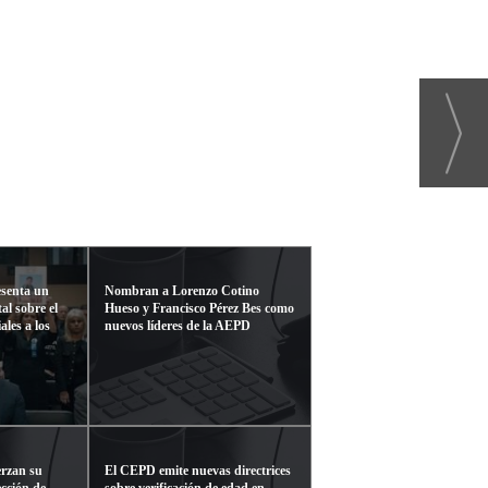
senta un
Nombran a Lorenzo Cotino
l sobre el
Hueso y Francisco Pérez Bes como
ales a los
nuevos líderes de la AEPD
erzan su
El CEPD emite nuevas directrices