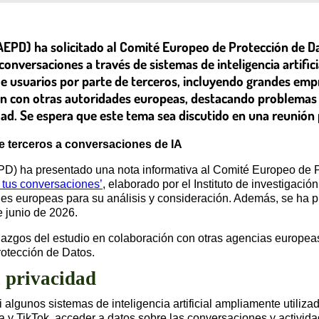
EPD) ha solicitado al Comité Europeo de Protección de Da
conversaciones a través de sistemas de inteligencia artific
 de usuarios por parte de terceros, incluyendo grandes e
ión con otras autoridades europeas, destacando problemas
acidad. Se espera que este tema sea discutido en una reunió
e terceros a conversaciones de IA
) ha presentado una nota informativa al Comité Europeo de Pr
do tus conversaciones’
, elaborado por el Instituto de investigac
des europeas para su análisis y consideración. Además, se ha p
e junio de 2026.
azgos del estudio en colaboración con otras agencias europeas
otección de Datos.
a privacidad
i algunos sistemas de inteligencia artificial ampliamente utiliz
 y TikTok, acceder a datos sobre las conversaciones y activida