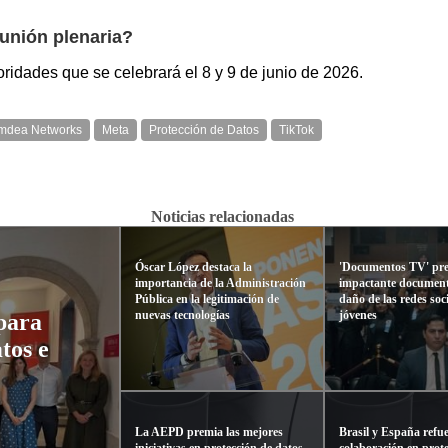
unión plenaria?
ridades que se celebrará el 8 y 9 de junio de 2026.
Imdea Networks
Meta
Protección de Datos
TikTok
Noticias relacionadas
Óscar López destaca la
'Documentos TV' pre
importancia de la Administración
impactante documenta
Pública en la legitimación de
daño de las redes soci
nuevas tecnologías
jóvenes
para
tos e
La AEPD premia las mejores
Brasil y España refu