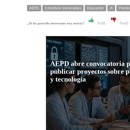
AEPD
Colectivos Vulnerables
Educación
IA
Premio
Si (
0
)
No(
0
)
¿Te ha parecido interesante esta noticia?
AEPD abre convocatoria 
publicar proyectos sobre 
y tecnología