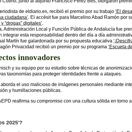
 Cotino, junto al adjunto Francisco Pérez Bes, otorgaron premi
eriodista de eldiario.es, recibió el premio por su trabajo
‘El desa
nsa ciudadana’
. El accésit fue para Marcelino Abad Ramón por s
y “drogas” digitales’
.
a, Administración Local y Función Pública de Andalucía fue pre
 integrar esta responsabilidad dentro del día a día administrati
al Martín fue galardonada por su propuesta educativa
‘¡Descif
ragón Privacidad recibió un premio por su programa
‘Escuela de
ectos innovadores
nisch y su equipo por su estudio sobre técnicas de anonimizaci
vas taxonomías para proteger identidades frente a ataques.
 aborda el uso malicioso de imágenes personales mediante inteli
sión y humillaciones públicas.
a AEPD reafirma su compromiso con una cultura sólida en torno a
os 2025'?