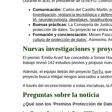
Durante el acto, el presidente de la AEPD, Lorenzo
Comunicación:
Carlos del Castillo Martín, p
Investigación, vigilancia tecnológica y defe
IA: neurotecnología, deepfakes, headhunting 
Buenas prácticas:
La Consejería de Justici
protección de datos. Su proyecto se centra en
Formación y concienciación:
Miriam Pascu
cultura de protección de datos’
. Asimismo, A
Nuevas investigaciones y proy
El premio 'Emilio Aced' fue concedido a Simon Ha
trabajo revisó 142 estudios previos y propuso nue
Además, el equipo detrás del proyecto
TuyTu
, que
proyecto busca mitigar riesgos asociados a sextor
A través del reconocimiento a estas iniciativas, l
Preguntas sobre la noticia
¿Qué son los 'Premios Protección de Dat