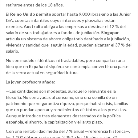
retirarse antes de los 18 años.
El
Reino Unido
permite aportar hasta 9.000 libras/año a las Junior
ISA, cuentas infantiles cuyos intereses y plusvalías están
exentos.
Australia
obliga a las empresas a destinar el 12 % del
salario de sus trabajadores a fondos de jubilación.
Singapur
articula un sistema de ahorro obligatorio destinado a la jubilación,
vivienda y sanidad que, según la edad, pueden alcanzar el 37 % del
salario.
No son modelos idénticos ni trasladables, pero comparten una
idea que en
España
ni siquiera se contempla convertir una parte
de la renta actual en seguridad futura.
La joven profesora añade:
—Las cantidades son modestas, aunque lo relevante es la
filosofía. No son ayudas al consumo, sino una semilla de un
patrimonio que no garantiza riqueza, porque habrá crisis, familias
que no puedan aportar y rendimientos distintos a los previstos.
Aunque introduce tres elementos desterrados de la política
española, el ahorro, la capitalización y el largo plazo.
Con una rentabilidad media del 7 % anual —referencia histórica—,
los 1.000 dólares serían unos 3.380 a los 18 años y a los 70