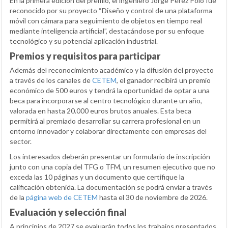
En la primera edición del premio, el ingeniero Jorge Pérez Polo fue
reconocido por su proyecto “Diseño y control de una plataforma
móvil con cámara para seguimiento de objetos en tiempo real
mediante inteligencia artificial”, destacándose por su enfoque
tecnológico y su potencial aplicación industrial.
Premios y requisitos para participar
Además del reconocimiento académico y la difusión del proyecto
a través de los canales de
CETEM
, el ganador recibirá un premio
económico de 500 euros y tendrá la oportunidad de optar a una
beca para incorporarse al centro tecnológico durante un año,
valorada en hasta 20.000 euros brutos anuales. Esta beca
permitirá al premiado desarrollar su carrera profesional en un
entorno innovador y colaborar directamente con empresas del
sector.
Los interesados deberán presentar un formulario de inscripción
junto con una copia del TFG o TFM, un resumen ejecutivo que no
exceda las 10 páginas y un documento que certifique la
calificación obtenida. La documentación se podrá enviar a través
de la
página web de CETEM
hasta el 30 de noviembre de 2026.
Evaluación y selección final
A principios de 2027 se evaluarán todos los trabajos presentados