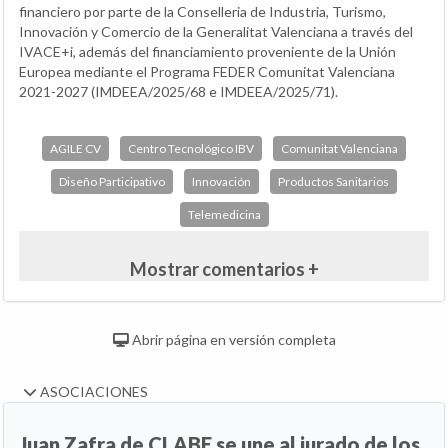
financiero por parte de la Conselleria de Industria, Turismo,
Innovación y Comercio de la Generalitat Valenciana a través del
IVACE+i, además del financiamiento proveniente de la Unión
Europea mediante el Programa FEDER Comunitat Valenciana
2021-2027 (IMDEEA/2025/68 e IMDEEA/2025/71).
AGILE CV
Centro Tecnológico IBV
Comunitat Valenciana
Diseño Participativo
Innovación
Productos Sanitarios
Telemedicina
Mostrar comentarios +
Abrir página en versión completa
ASOCIACIONES
Juan Zafra de CLABE se une al jurado de los