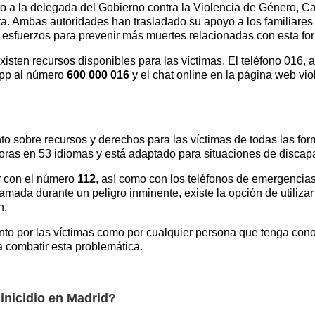
to a la delegada del Gobierno contra la Violencia de Género,
a. Ambas autoridades han trasladado su apoyo a los familiares 
r esfuerzos para prevenir más muertes relacionadas con esta fo
isten recursos disponibles para las víctimas. El teléfono 016, a
App al número
600 000 016
y el chat online en la página web vi
ento sobre recursos y derechos para las víctimas de todas las fo
0 horas en 53 idiomas y está adaptado para situaciones de discap
r con el número
112
, así como con los teléfonos de emergencias
lamada durante un peligro inminente, existe la opción de utili
n.
nto por las víctimas como por cualquier persona que tenga con
a combatir esta problemática.
inicidio en Madrid?