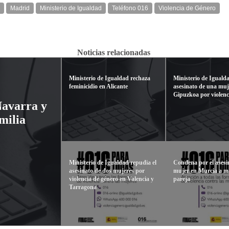
Madrid
Ministerio de Igualdad
Teléfono 016
Violencia de Género
Noticias relacionadas
Ministerio de Igualdad rechaza
Ministerio de Iguald
feminicidio en Alicante
asesinato de una muj
Gipuzkoa por violenc
Navarra y
milia
Ministerio de Igualdad repudia el
Condena por el asesi
asesinato de dos mujeres por
mujer en Murcia a m
violencia de género en Valencia y
pareja
Tarragona