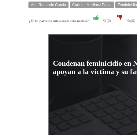
Ana Redondo García
Carmen Martínez Perza
Feminicidio
Si (
0
)
No(
0
)
¿Te ha parecido interesante esta noticia?
Condenan feminicidio en 
apoyan a la víctima y su fa