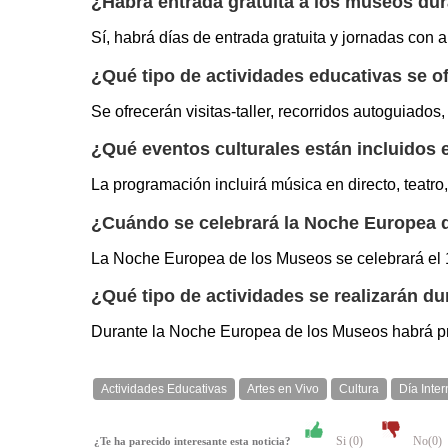
¿Habrá entrada gratuita a los museos dur
Sí, habrá días de entrada gratuita y jornadas con a
¿Qué tipo de actividades educativas se of
Se ofrecerán visitas-taller, recorridos autoguiados, 
¿Qué eventos culturales están incluidos
La programación incluirá música en directo, teatro,
¿Cuándo se celebrará la Noche Europea 
La Noche Europea de los Museos se celebrará el 1
¿Qué tipo de actividades se realizarán d
Durante la Noche Europea de los Museos habrá prop
Actividades Educativas
Artes en Vivo
Cultura
Día Inte
Si (
0
)
No(
0
)
¿Te ha parecido interesante esta noticia?