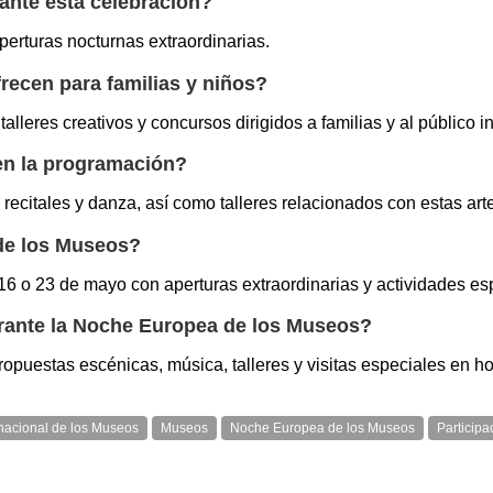
ante esta celebración?
perturas nocturnas extraordinarias.
recen para familias y niños?
talleres creativos y concursos dirigidos a familias y al público inf
 en la programación?
 recitales y danza, así como talleres relacionados con estas art
de los Museos?
6 o 23 de mayo con aperturas extraordinarias y actividades es
urante la Noche Europea de los Museos?
uestas escénicas, música, talleres y visitas especiales en ho
rnacional de los Museos
Museos
Noche Europea de los Museos
Particip