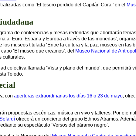
tralizadas como ‘El tesoro perdido del Capitán Coral’ en el
Muse
ciudadana
ograma de conferencias y mesas redondas que abordarán temas hi
ma al Euro. España y Europa a través de las monedas’, organiz
e los museos titulada ‘Entre la cultura y la paz: museos en las
a cabo ‘El museo que creamos’, del
Museo Nacional de Antropo
 culturales.
ad colectiva llamada ‘Vista y plano del mundo’, que permitirá vis
asta Toledo.
ecial
ea con
aperturas extraordinarias los días 16 o 23 de mayo
, ofr
án propuestas escénicas, música en vivo y talleres. Por ejempl
Sefardí
ofrecerá un concierto del grupo Ethnos Atramos. Ademá
 mediante su espectáculo ‘Versos del páramo negro’.
cional a la Neocueva del
Museo Nacional y Centro de Investigac