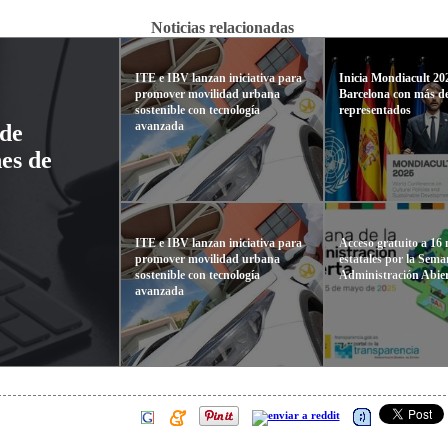
Noticias relacionadas
ITE e IBV lanzan iniciativa para
Inicia Mondiacult 20
promover movilidad urbana
Barcelona con más de
sostenible con tecnología
representados
avanzada
 de
es de
ITE e IBV lanzan iniciativa para
Acceso gratuito a 16
promover movilidad urbana
estatales por la Sema
sostenible con tecnología
Administración Abie
avanzada