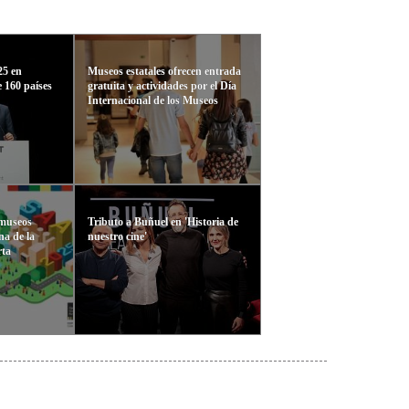
25 en
Museos estatales ofrecen entrada
 160 países
gratuita y actividades por el Día
Internacional de los Museos
 museos
Tributo a Buñuel en 'Historia de
na de la
nuestro cine'
rta