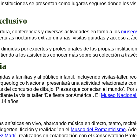
instituciones se presentan como lugares seguros donde los visi
xclusivo
rtura, conferencias y diversas actividades en torno a los
museos
erturas nocturnas extraordinarias, visitas guiadas y acceso a 
rigidas por expertos y profesionales de las propias institucio
tiendo a los asistentes conocer más sobre su colección a travé
ia
s a familias y al público infantil, incluyendo visitas-taller, rec
rqueológico Nacional presentará una actividad relacionada con l
 del concurso de dibujo ‘Piezas que conectan el mundo’. Por su
ante la visita taller ‘De fiesta por América’. El
Museo Nacional 
 14 años.
s artísticas en vivo, abarcando música en directo, teatro, recit
idgerton: ficción y realidad’ en el
Museo del Romanticismo
. Ade
z Martí’
, realizados en colaboración con el Conservatorio Prof