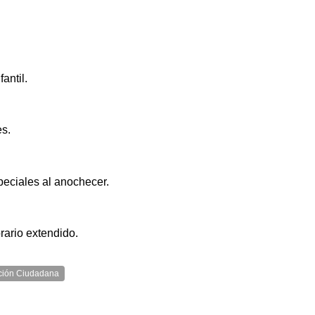
antil.
es.
peciales al anochecer.
rario extendido.
ación Ciudadana