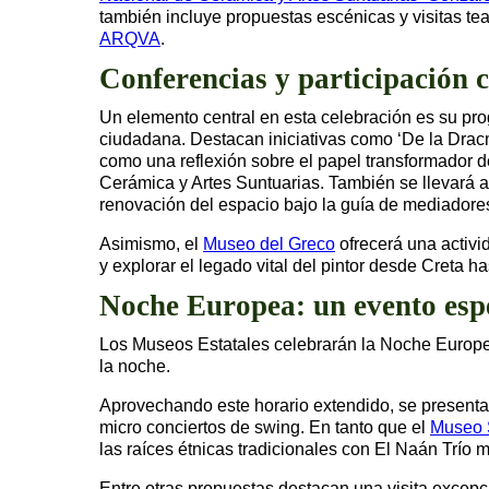
también incluye propuestas escénicas y visitas tea
ARQVA
.
Conferencias y participación 
Un elemento central en esta celebración es su pr
ciudadana. Destacan iniciativas como ‘De la Drac
como una reflexión sobre el papel transformador d
Cerámica y Artes Suntuarias. También se llevará 
renovación del espacio bajo la guía de mediadores
Asimismo, el
Museo del Greco
ofrecerá una activid
y explorar el legado vital del pintor desde Creta h
Noche Europea: un evento esp
Los Museos Estatales celebrarán la Noche Europ
la noche.
Aprovechando este horario extendido, se presentar
micro conciertos de swing. En tanto que el
Museo 
las raíces étnicas tradicionales con El Naán Trío
Entre otras propuestas destacan una visita excep