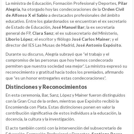
La ministra de Educación, Formación Profesional y Deportes,
Pilar
Alegría
, ha otorgado hoy las condecoraciones de la
Orden Civil
de Alfonso X el Sabio
a destacados profesionales del ámbito
educativo. Entre los galardonados se encuentran el ex secretario
de Estado de Educación,
José Manuel Bar
; la ex secretaria
general de FP,
Clara Sanz
; el ex subsecretario del Ministerio,
Liborio López
; el escritor y filólogo
José Carlos Mainer
; y el
director del IES Las Musas de Madrid,
José Antonio Expósito
.
Durante su discurso, Alegría subrayó que “el trabajo y el
compromiso de las personas que hoy hemos condecorado
permiten que nuestra sociedad sea mejor”. La ministra expresó su
reconocimiento y gratitud hacia todos los premiados, afirmando
que “es un honor entregarles estas condecoraciones”.
Distinciones y Reconocimientos
En esta ceremonia, Bar, Sanz, López y Mainer fueron distinguidos
con la Gran Cruz de la orden, mientras que Expósito recibió la
Encomienda con Plata. Estas distinciones ponen en valor la
contribución significativa de estos individuos a la educación, la
docencia, la cultura y la investigación.
El acto también contó con la intervención del subsecretario de
Educación, Formación Profesional y Deportes,
Santiago Roura
,