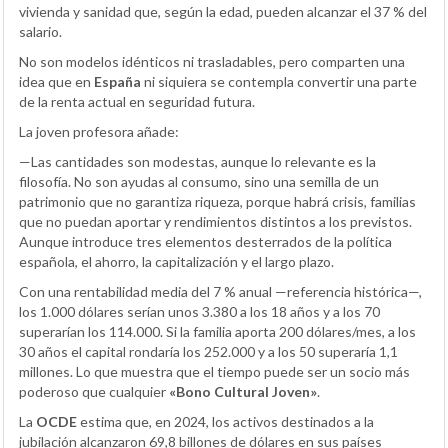
vivienda y sanidad que, según la edad, pueden alcanzar el 37 % del
salario.
No son modelos idénticos ni trasladables, pero comparten una
idea que en
España
ni siquiera se contempla convertir una parte
de la renta actual en seguridad futura.
La joven profesora añade:
—Las cantidades son modestas, aunque lo relevante es la
filosofía. No son ayudas al consumo, sino una semilla de un
patrimonio que no garantiza riqueza, porque habrá crisis, familias
que no puedan aportar y rendimientos distintos a los previstos.
Aunque introduce tres elementos desterrados de la política
española, el ahorro, la capitalización y el largo plazo.
Con una rentabilidad media del 7 % anual —referencia histórica—,
los 1.000 dólares serían unos 3.380 a los 18 años y a los 70
superarían los 114.000. Si la familia aporta 200 dólares/mes, a los
30 años el capital rondaría los 252.000 y a los 50 superaría 1,1
millones. Lo que muestra que el tiempo puede ser un socio más
poderoso que cualquier
«Bono Cultural Joven»
.
La
OCDE
estima que, en 2024, los activos destinados a la
jubilación alcanzaron 69,8 billones de dólares en sus países