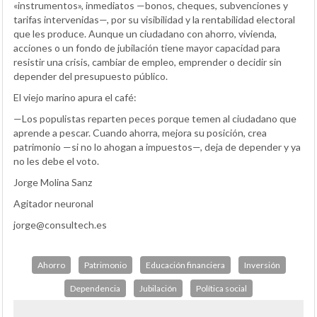
«instrumentos», inmediatos —bonos, cheques, subvenciones y
tarifas intervenidas—, por su visibilidad y la rentabilidad electoral
que les produce. Aunque un ciudadano con ahorro, vivienda,
acciones o un fondo de jubilación tiene mayor capacidad para
resistir una crisis, cambiar de empleo, emprender o decidir sin
depender del presupuesto público.
El viejo marino apura el café:
—Los populistas reparten peces porque temen al ciudadano que
aprende a pescar. Cuando ahorra, mejora su posición, crea
patrimonio —si no lo ahogan a impuestos—, deja de depender y ya
no les debe el voto.
Jorge Molina Sanz
Agitador neuronal
jorge@consultech.es
Ahorro
Patrimonio
Educación financiera
Inversión
Dependencia
Jubilación
Política social