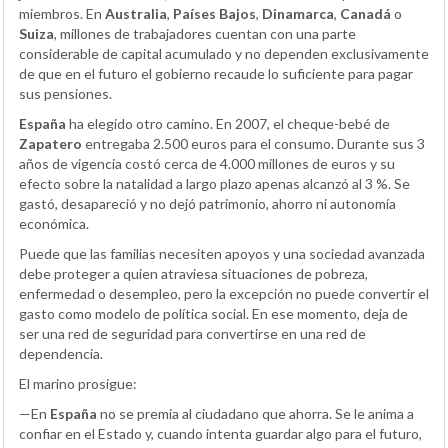
miembros. En
Australia
,
Países Bajos
,
Dinamarca
,
Canadá
o
Suiza
, millones de trabajadores cuentan con una parte
considerable de capital acumulado y no dependen exclusivamente
de que en el futuro el gobierno recaude lo suficiente para pagar
sus pensiones.
España
ha elegido otro camino. En 2007, el cheque-bebé de
Zapatero
entregaba 2.500 euros para el consumo. Durante sus 3
años de vigencia costó cerca de 4.000 millones de euros y su
efecto sobre la natalidad a largo plazo apenas alcanzó al 3 %. Se
gastó, desapareció y no dejó patrimonio, ahorro ni autonomía
económica.
Puede que las familias necesiten apoyos y una sociedad avanzada
debe proteger a quien atraviesa situaciones de pobreza,
enfermedad o desempleo, pero la excepción no puede convertir el
gasto como modelo de política social. En ese momento, deja de
ser una red de seguridad para convertirse en una red de
dependencia.
El marino prosigue:
—En
España
no se premia al ciudadano que ahorra. Se le anima a
confiar en el Estado y, cuando intenta guardar algo para el futuro,