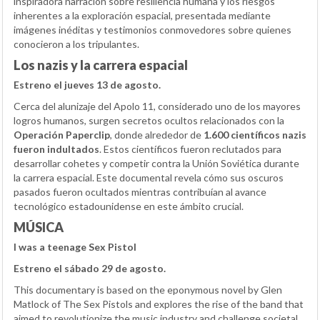
inspiradora narración sobre resiliencia humana y los riesgos
inherentes a la exploración espacial, presentada mediante
imágenes inéditas y testimonios conmovedores sobre quienes
conocieron a los tripulantes.
Los nazis y la carrera espacial
Estreno el jueves 13 de agosto.
Cerca del alunizaje del Apolo 11, considerado uno de los mayores
logros humanos, surgen secretos ocultos relacionados con la
Operación Paperclip
, donde alrededor de
1.600 científicos nazis
fueron indultados
. Estos científicos fueron reclutados para
desarrollar cohetes y competir contra la Unión Soviética durante
la carrera espacial. Este documental revela cómo sus oscuros
pasados fueron ocultados mientras contribuían al avance
tecnológico estadounidense en este ámbito crucial.
MÚSICA
I was a teenage Sex Pistol
Estreno el sábado 29 de agosto.
This documentary is based on the eponymous novel by Glen
Matlock of The Sex Pistols and explores the rise of the band that
aimed to revolutionize the music industry and challenge societal