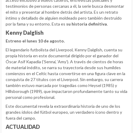
acceso exclusivo a vídeos caseros, entrevistas policiales y
testimonios de personas cercanas a él, la serie busca desmontar
el mito y presentar al hombre detrás del artista. Es un retrato
íntimo y detallado de alguien moldeado pero también destruido
por la fama y su entorno. Esta es
su historia definitiva
.
Kenny Dalglish
Estreno el lunes 10 de agosto.
El legendario futbolista del Liverpool, Kenny Dalglish, cuenta su
propia historia en este documental dirigido por el ganador del
Óscar Asif Kapadia (‘Senna’, ‘Amy’). A través de cientos de horas
de material inédito, se narra su trayectoria desde sus humildes
comienzos en el Celtic hasta convertirse en una figura clave en la
conquista de 27 títulos con el Liverpool. Sin embargo, su carrera
también estuvo marcada por tragedias como Heysel (1985) y
Hillsborough (1989), que impactaron profundamente tanto su vida
personal como profesional.
Este documental revela la extraordinaria historia de uno de los
grandes ídolos del fútbol europeo, un verdadero icono dentro y
fuera del campo.
ACTUALIDAD