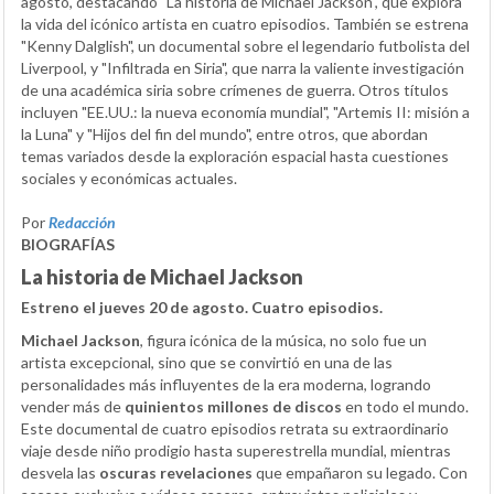
agosto, destacando "La historia de Michael Jackson", que explora
la vida del icónico artista en cuatro episodios. También se estrena
"Kenny Dalglish", un documental sobre el legendario futbolista del
Liverpool, y "Infiltrada en Siria", que narra la valiente investigación
de una académica siria sobre crímenes de guerra. Otros títulos
incluyen "EE.UU.: la nueva economía mundial", "Artemis II: misión a
la Luna" y "Hijos del fin del mundo", entre otros, que abordan
temas variados desde la exploración espacial hasta cuestiones
sociales y económicas actuales.
Por
Redacción
BIOGRAFÍAS
La historia de Michael Jackson
Estreno el jueves 20 de agosto. Cuatro episodios.
Michael Jackson
, figura icónica de la música, no solo fue un
artista excepcional, sino que se convirtió en una de las
personalidades más influyentes de la era moderna, logrando
vender más de
quinientos millones de discos
en todo el mundo.
Este documental de cuatro episodios retrata su extraordinario
viaje desde niño prodigio hasta superestrella mundial, mientras
desvela las
oscuras revelaciones
que empañaron su legado. Con