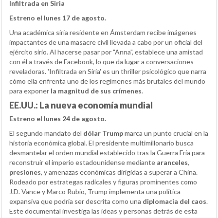
Infiltrada en Siria
Estreno el lunes 17 de agosto.
Una académica siria residente en Ámsterdam recibe imágenes
impactantes de una masacre civil llevada a cabo por un oficial del
ejército sirio. Al hacerse pasar por "Anna", establece una amistad
con él a través de Facebook, lo que da lugar a conversaciones
reveladoras. 'Infiltrada en Siria' es un thriller psicológico que narra
cómo ella enfrenta uno de los regímenes más brutales del mundo
para exponer
la magnitud de sus crímenes
.
EE.UU.: La nueva economía mundial
Estreno el lunes 24 de agosto.
El segundo mandato del
dólar Trump
marca un punto crucial en la
historia económica global. El presidente multimillonario busca
desmantelar el orden mundial establecido tras la Guerra Fría para
reconstruir el imperio estadounidense mediante
aranceles
,
presiones
, y amenazas económicas dirigidas a superar a China.
Rodeado por estrategas radicales y figuras prominentes como
J.D. Vance y Marco Rubio, Trump implementa una política
expansiva que podría ser descrita como una
diplomacia del caos
.
Este documental investiga las ideas y personas detrás de esta