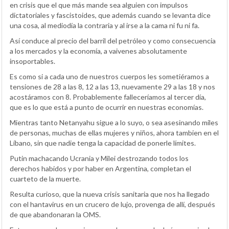
en crisis que el que más mande sea alguien con impulsos
dictatoriales y fascistoides, que además cuando se levanta dice
una cosa, al mediodía la contraria y al irse a la cama ni fu ni fa.
Así conduce al precio del barril del petróleo y como consecuencia
a los mercados y la economía, a vaivenes absolutamente
insoportables.
Es como si a cada uno de nuestros cuerpos les sometiéramos a
tensiones de 28 a las 8, 12 a las 13, nuevamente 29 a las 18 y nos
acostáramos con 8. Probablemente falleceríamos al tercer día,
que es lo que está a punto de ocurrir en nuestras economías.
Mientras tanto Netanyahu sigue a lo suyo, o sea asesinando miles
de personas, muchas de ellas mujeres y niños, ahora tambien en el
Líbano, sin que nadie tenga la capacidad de ponerle límites.
Putin machacando Ucrania y Milei destrozando todos los
derechos habidos y por haber en Argentina, completan el
cuarteto de la muerte.
Resulta curioso, que la nueva crisis sanitaria que nos ha llegado
con el hantavirus en un crucero de lujo, provenga de allí, después
de que abandonaran la OMS.