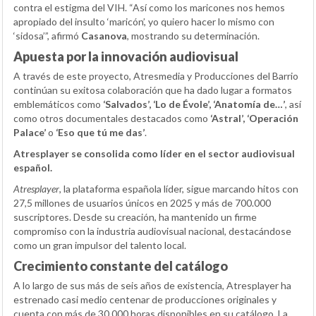
contra el estigma del VIH. “Así como los maricones nos hemos
apropiado del insulto ‘maricón’, yo quiero hacer lo mismo con
‘sidosa’”, afirmó
Casanova
, mostrando su determinación.
Apuesta por la innovación audiovisual
A través de este proyecto, Atresmedia y Producciones del Barrio
continúan su exitosa colaboración que ha dado lugar a formatos
emblemáticos como
‘Salvados’, ‘Lo de Évole’, ‘Anatomía de…’
, así
como otros documentales destacados como
‘Astral’, ‘Operación
Palace’
o
‘Eso que tú me das’
.
Atresplayer se consolida como líder en el sector audiovisual
español.
Atresplayer
, la plataforma española líder, sigue marcando hitos con
27,5 millones de usuarios únicos en 2025 y más de 700.000
suscriptores. Desde su creación, ha mantenido un firme
compromiso con la industria audiovisual nacional, destacándose
como un gran impulsor del talento local.
Crecimiento constante del catálogo
A lo largo de sus más de seis años de existencia, Atresplayer ha
estrenado casi medio centenar de producciones originales y
cuenta con más de 30.000 horas disponibles en su catálogo. La