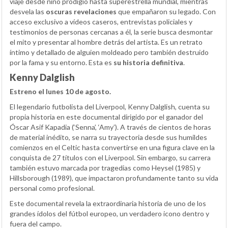
viaje desde niño prodigio hasta superestrella mundial, mientras
desvela las
oscuras revelaciones
que empañaron su legado. Con
acceso exclusivo a vídeos caseros, entrevistas policiales y
testimonios de personas cercanas a él, la serie busca desmontar
el mito y presentar al hombre detrás del artista. Es un retrato
íntimo y detallado de alguien moldeado pero también destruido
por la fama y su entorno. Esta es
su historia definitiva
.
Kenny Dalglish
Estreno el lunes 10 de agosto.
El legendario futbolista del Liverpool, Kenny Dalglish, cuenta su
propia historia en este documental dirigido por el ganador del
Óscar Asif Kapadia (‘Senna’, ‘Amy’). A través de cientos de horas
de material inédito, se narra su trayectoria desde sus humildes
comienzos en el Celtic hasta convertirse en una figura clave en la
conquista de 27 títulos con el Liverpool. Sin embargo, su carrera
también estuvo marcada por tragedias como Heysel (1985) y
Hillsborough (1989), que impactaron profundamente tanto su vida
personal como profesional.
Este documental revela la extraordinaria historia de uno de los
grandes ídolos del fútbol europeo, un verdadero icono dentro y
fuera del campo.