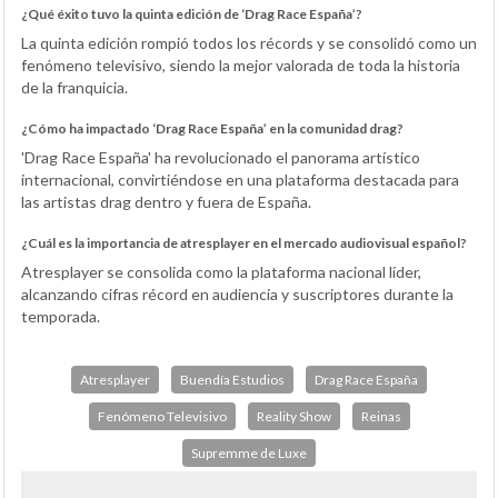
¿Qué éxito tuvo la quinta edición de ‘Drag Race España’?
La quinta edición rompió todos los récords y se consolidó como un
fenómeno televisivo, siendo la mejor valorada de toda la historia
de la franquicia.
¿Cómo ha impactado ‘Drag Race España’ en la comunidad drag?
'Drag Race España' ha revolucionado el panorama artístico
internacional, convirtiéndose en una plataforma destacada para
las artistas drag dentro y fuera de España.
¿Cuál es la importancia de atresplayer en el mercado audiovisual español?
Atresplayer se consolida como la plataforma nacional líder,
alcanzando cifras récord en audiencia y suscriptores durante la
temporada.
Atresplayer
Buendía Estudios
Drag Race España
Fenómeno Televisivo
Reality Show
Reinas
Supremme de Luxe