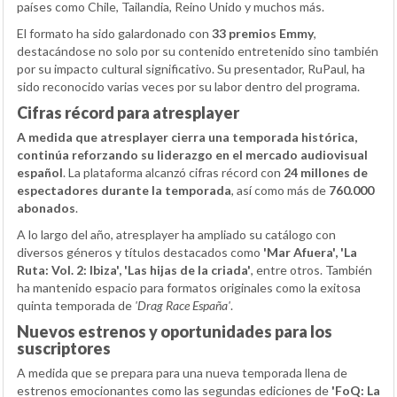
países como Chile, Tailandia, Reino Unido y muchos más.
El formato ha sido galardonado con
33 premios Emmy
,
destacándose no solo por su contenido entretenido sino también
por su impacto cultural significativo. Su presentador, RuPaul, ha
sido reconocido varias veces por su labor dentro del programa.
Cifras récord para atresplayer
A medida que atresplayer cierra una temporada histórica,
continúa reforzando su liderazgo en el mercado audiovisual
español
. La plataforma alcanzó cifras récord con
24 millones de
espectadores durante la temporada
, así como más de
760.000
abonados
.
A lo largo del año, atresplayer ha ampliado su catálogo con
diversos géneros y títulos destacados como
'Mar Afuera', 'La
Ruta: Vol. 2: Ibiza', 'Las hijas de la criada'
, entre otros. También
ha mantenido espacio para formatos originales como la exitosa
quinta temporada de
'Drag Race España'
.
Nuevos estrenos y oportunidades para los
suscriptores
A medida que se prepara para una nueva temporada llena de
estrenos emocionantes como las segundas ediciones de
'FoQ: La