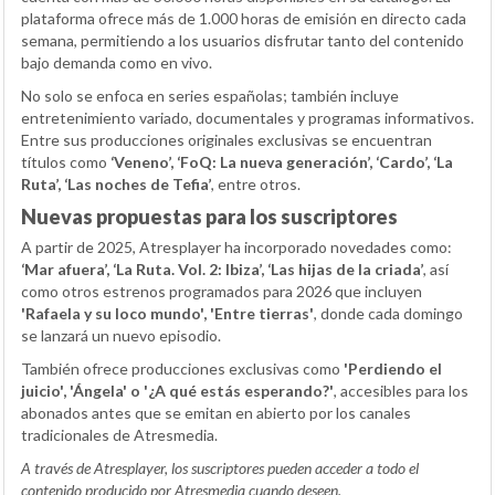
plataforma ofrece más de 1.000 horas de emisión en directo cada
semana, permitiendo a los usuarios disfrutar tanto del contenido
bajo demanda como en vivo.
No solo se enfoca en series españolas; también incluye
entretenimiento variado, documentales y programas informativos.
Entre sus producciones originales exclusivas se encuentran
títulos como
‘Veneno’, ‘FoQ: La nueva generación’, ‘Cardo’, ‘La
Ruta’, ‘Las noches de Tefia’
, entre otros.
Nuevas propuestas para los suscriptores
A partir de 2025, Atresplayer ha incorporado novedades como:
‘Mar afuera’, ‘La Ruta. Vol. 2: Ibiza’, ‘Las hijas de la criada’
, así
como otros estrenos programados para 2026 que incluyen
'Rafaela y su loco mundo', 'Entre tierras'
, donde cada domingo
se lanzará un nuevo episodio.
También ofrece producciones exclusivas como
'Perdiendo el
juicio', 'Ángela' o '¿A qué estás esperando?'
, accesibles para los
abonados antes que se emitan en abierto por los canales
tradicionales de Atresmedia.
A través de Atresplayer, los suscriptores pueden acceder a todo el
contenido producido por Atresmedia cuando deseen.