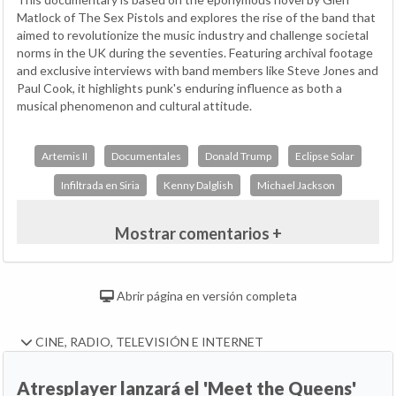
Matlock of The Sex Pistols and explores the rise of the band that
aimed to revolutionize the music industry and challenge societal
norms in the UK during the seventies. Featuring archival footage
and exclusive interviews with band members like Steve Jones and
Paul Cook, it highlights punk's enduring influence as both a
musical phenomenon and cultural attitude.
Artemis II
Documentales
Donald Trump
Eclipse Solar
Infiltrada en Siria
Kenny Dalglish
Michael Jackson
Mostrar comentarios +
Abrir página en versión completa
CINE, RADIO, TELEVISIÓN E INTERNET
Atresplayer lanzará el 'Meet the Queens'