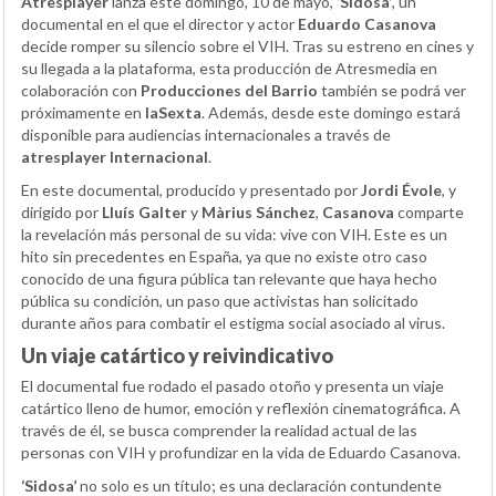
Atresplayer
lanza este domingo, 10 de mayo,
‘Sidosa’
, un
documental en el que el director y actor
Eduardo Casanova
decide romper su silencio sobre el VIH. Tras su estreno en cines y
su llegada a la plataforma, esta producción de Atresmedia en
colaboración con
Producciones del Barrio
también se podrá ver
próximamente en
laSexta
. Además, desde este domingo estará
disponible para audiencias internacionales a través de
atresplayer Internacional
.
En este documental, producido y presentado por
Jordi Évole
, y
dirigido por
Lluís Galter
y
Màrius Sánchez
,
Casanova
comparte
la revelación más personal de su vida: vive con VIH. Este es un
hito sin precedentes en España, ya que no existe otro caso
conocido de una figura pública tan relevante que haya hecho
pública su condición, un paso que activistas han solicitado
durante años para combatir el estigma social asociado al virus.
Un viaje catártico y reivindicativo
El documental fue rodado el pasado otoño y presenta un viaje
catártico lleno de humor, emoción y reflexión cinematográfica. A
través de él, se busca comprender la realidad actual de las
personas con VIH y profundizar en la vida de Eduardo Casanova.
‘Sidosa’
no solo es un título; es una declaración contundente