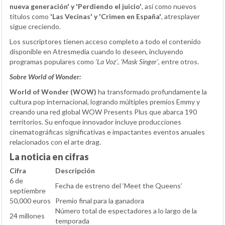
nueva generación' y 'Perdiendo el juicio'
, así como nuevos
títulos como
'Las Vecinas' y 'Crimen en España'
, atresplayer
sigue creciendo.
Los suscriptores tienen acceso completo a todo el contenido
disponible en Atresmedia cuando lo deseen, incluyendo
programas populares como
'La Voz'
,
'Mask Singer'
, entre otros.
Sobre World of Wonder:
World of Wonder (WOW)
ha transformado profundamente la
cultura pop internacional, logrando múltiples premios Emmy y
creando una red global WOW Presents Plus que abarca 190
territorios. Su enfoque innovador incluye producciones
cinematográficas significativas e impactantes eventos anuales
relacionados con el arte drag.
La noticia en cifras
Cifra
Descripción
6 de
Fecha de estreno del ‘Meet the Queens’
septiembre
50,000 euros
Premio final para la ganadora
Número total de espectadores a lo largo de la
24 millones
temporada