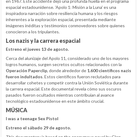
en 1967. Este accidente dejó una profunda huella en el programa
espacial estadounidense. 'Apolo 1: Misión a la Luna' es una
inspiradora narración sobre resiliencia humana y los riesgos
inherentes a la exploración espacial, presentada mediante
imágenes inéditas y testimonios conmovedores sobre quienes
conocieron a los tripulantes.
Los nazis y la carrera espacial
Estreno el jueves 13 de agosto.
Cerca del alunizaje del Apolo 11, considerado uno de los mayores
logros humanos, surgen secretos ocultos relacionados con la
Operación Paperclip
, donde alrededor de
1.600 científicos nazis
fueron indultados
. Estos científicos fueron reclutados para
desarrollar cohetes y competir contra la Unión Soviética durante
la carrera espacial. Este documental revela cómo sus oscuros
pasados fueron ocultados mientras contribuían al avance
tecnológico estadounidense en este ámbito crucial.
MÚSICA
I was a teenage Sex Pistol
Estreno el sábado 29 de agosto.
This documentary is based on the eponymous novel by Glen