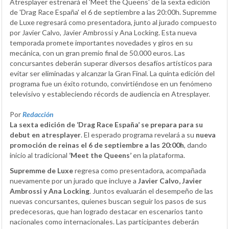
Atresplayer estrenará el 'Meet the Queens' de la sexta edición
de 'Drag Race España' el 6 de septiembre a las 20:00h. Supremme
de Luxe regresará como presentadora, junto al jurado compuesto
por Javier Calvo, Javier Ambrossi y Ana Locking. Esta nueva
temporada promete importantes novedades y giros en su
mecánica, con un gran premio final de 50.000 euros. Las
concursantes deberán superar diversos desafíos artísticos para
evitar ser eliminadas y alcanzar la Gran Final. La quinta edición del
programa fue un éxito rotundo, convirtiéndose en un fenómeno
televisivo y estableciendo récords de audiencia en Atresplayer.
Por
Redacción
La sexta edición de ‘Drag Race España’ se prepara para su
debut en atresplayer
. El esperado programa revelará a su
nueva
promoción de reinas el 6 de septiembre a las 20:00h
, dando
inicio al tradicional
‘Meet the Queens’
en la plataforma.
Supremme de Luxe
regresa como presentadora, acompañada
nuevamente por un jurado que incluye a
Javier Calvo, Javier
Ambrossi y Ana Locking
. Juntos evaluarán el desempeño de las
nuevas concursantes, quienes buscan seguir los pasos de sus
predecesoras, que han logrado destacar en escenarios tanto
nacionales como internacionales. Las participantes deberán