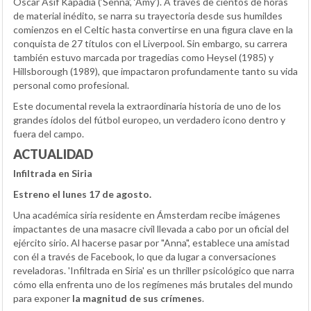
Óscar Asif Kapadia (‘Senna’, ‘Amy’). A través de cientos de horas
de material inédito, se narra su trayectoria desde sus humildes
comienzos en el Celtic hasta convertirse en una figura clave en la
conquista de 27 títulos con el Liverpool. Sin embargo, su carrera
también estuvo marcada por tragedias como Heysel (1985) y
Hillsborough (1989), que impactaron profundamente tanto su vida
personal como profesional.
Este documental revela la extraordinaria historia de uno de los
grandes ídolos del fútbol europeo, un verdadero icono dentro y
fuera del campo.
ACTUALIDAD
Infiltrada en Siria
Estreno el lunes 17 de agosto.
Una académica siria residente en Ámsterdam recibe imágenes
impactantes de una masacre civil llevada a cabo por un oficial del
ejército sirio. Al hacerse pasar por "Anna", establece una amistad
con él a través de Facebook, lo que da lugar a conversaciones
reveladoras. 'Infiltrada en Siria' es un thriller psicológico que narra
cómo ella enfrenta uno de los regímenes más brutales del mundo
para exponer
la magnitud de sus crímenes
.