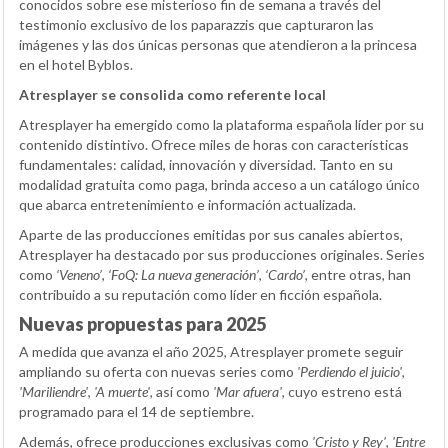
conocidos sobre ese misterioso fin de semana a través del
testimonio exclusivo de los paparazzis que capturaron las
imágenes y las dos únicas personas que atendieron a la princesa
en el hotel Byblos.
Atresplayer se consolida como referente local
Atresplayer ha emergido como la plataforma española líder por su
contenido distintivo. Ofrece miles de horas con características
fundamentales: calidad, innovación y diversidad. Tanto en su
modalidad gratuita como paga, brinda acceso a un catálogo único
que abarca entretenimiento e información actualizada.
Aparte de las producciones emitidas por sus canales abiertos,
Atresplayer ha destacado por sus producciones originales. Series
como
‘Veneno’
,
‘FoQ: La nueva generación’
,
‘Cardo’
, entre otras, han
contribuido a su reputación como líder en ficción española.
Nuevas propuestas para 2025
A medida que avanza el año 2025, Atresplayer promete seguir
ampliando su oferta con nuevas series como
'Perdiendo el juicio'
,
'Mariliendre'
,
'A muerte'
, así como
'Mar afuera'
, cuyo estreno está
programado para el 14 de septiembre.
Además, ofrece producciones exclusivas como
'Cristo y Rey'
,
'Entre