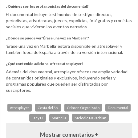
¿Quiénes son los protagonistas del documental?
El documental incluye testimonios de testigos directos,
periodistas, aristócratas, jueces, expolicías, fotógrafos y cronistas
sociales que vivieron los eventos narrados.
¿Dónde se puede ver 'Érase una vez en Marbella'?
'Érase una vez en Marbella' estará disponible en atresplayer y
también fuera de España a través de su versión internacional.
¿Qué contenido adicional ofrece atresplayer?
Además del documental, atresplayer ofrece una amplia variedad
de contenidos originales y exclusivos, incluyendo series y
programas populares que pueden ser disfrutados por
suscriptores.
Atresplayer
Costa del Sol
Crimen Organizado
Documental
Lady Di
Marbella
Mélodie Nakachian
Mostrar comentarios +