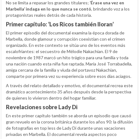
No se limita a repasar los grandes titulares;
‘Érase una vez en
Marbella’ indaga en lo que nunca se contó
, brindando voz a los
protagonistas reales detrás de cada historia.
Primer capítulo: ‘Los Ricos también lloran’
El primer episodio del documental examina la época dorada de
Marbella, donde glamour y corrupción coexistían con el crimen
organizado. En este contexto se sitúa uno de los eventos más
escalofriantes: el secuestro de Mélodie Nakachian. El 9 de
noviembre de 1987 marcó un hito trágico para una familia y toda
una nación cuando esta niña fue raptada. María José Torrabadella,
amiga cercana de la familia y viuda del portavoz Nakachian,
comparte por primera vez su experiencia sobre esos días aciagos.
A través del relato detallado y emotivo, el documental recrea este
dramático acontecimiento 35 años después desde la perspectiva
de quienes lo vivieron dentro del hogar familiar.
Revelaciones sobre Lady Di
En este primer capítulo también se aborda un episodio que causó
gran revuelo en la corona británica durante los años 90: la difusión
de fotografías en top less de Lady Di durante unas vacaciones
privadas en Marbella. El documental revela aspectos poco