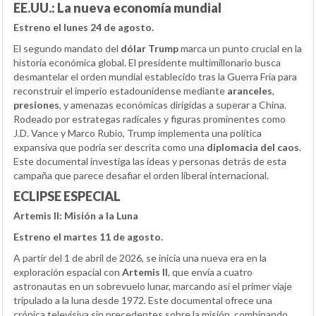
EE.UU.: La nueva economía mundial
Estreno el lunes 24 de agosto.
El segundo mandato del
dólar Trump
marca un punto crucial en la
historia económica global. El presidente multimillonario busca
desmantelar el orden mundial establecido tras la Guerra Fría para
reconstruir el imperio estadounidense mediante
aranceles
,
presiones
, y amenazas económicas dirigidas a superar a China.
Rodeado por estrategas radicales y figuras prominentes como
J.D. Vance y Marco Rubio, Trump implementa una política
expansiva que podría ser descrita como una
diplomacia del caos
.
Este documental investiga las ideas y personas detrás de esta
campaña que parece desafiar el orden liberal internacional.
ECLIPSE ESPECIAL
Artemis II: Misión a la Luna
Estreno el martes 11 de agosto.
A partir del 1 de abril de 2026, se inicia una nueva era en la
exploración espacial con
Artemis II
, que envía a cuatro
astronautas en un sobrevuelo lunar, marcando así el primer viaje
tripulado a la luna desde 1972. Este documental ofrece una
crónica televisiva sin precedentes sobre la misión, combinando