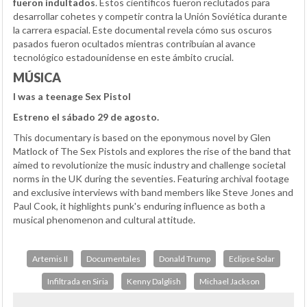
fueron indultados
. Estos científicos fueron reclutados para
desarrollar cohetes y competir contra la Unión Soviética durante
la carrera espacial. Este documental revela cómo sus oscuros
pasados fueron ocultados mientras contribuían al avance
tecnológico estadounidense en este ámbito crucial.
MÚSICA
I was a teenage Sex Pistol
Estreno el sábado 29 de agosto.
This documentary is based on the eponymous novel by Glen
Matlock of The Sex Pistols and explores the rise of the band that
aimed to revolutionize the music industry and challenge societal
norms in the UK during the seventies. Featuring archival footage
and exclusive interviews with band members like Steve Jones and
Paul Cook, it highlights punk's enduring influence as both a
musical phenomenon and cultural attitude.
Artemis II
Documentales
Donald Trump
Eclipse Solar
Infiltrada en Siria
Kenny Dalglish
Michael Jackson