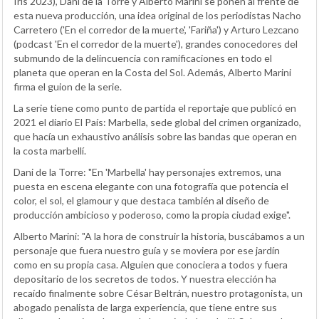
Iris 2023), Dani de la Torre y Alberto Marini se ponen al frente de
esta nueva producción, una idea original de los periodistas Nacho
Carretero ('En el corredor de la muerte', 'Fariña') y Arturo Lezcano
(podcast 'En el corredor de la muerte'), grandes conocedores del
submundo de la delincuencia con ramificaciones en todo el
planeta que operan en la Costa del Sol. Además, Alberto Marini
firma el guion de la serie.
La serie tiene como punto de partida el reportaje que publicó en
2021 el diario El País: Marbella, sede global del crimen organizado,
que hacía un exhaustivo análisis sobre las bandas que operan en
la costa marbellí.
Dani de la Torre: "En 'Marbella' hay personajes extremos, una
puesta en escena elegante con una fotografía que potencia el
color, el sol, el glamour y que destaca también al diseño de
producción ambicioso y poderoso, como la propia ciudad exige".
Alberto Marini: "A la hora de construir la historia, buscábamos a un
personaje que fuera nuestro guía y se moviera por ese jardín
como en su propia casa. Alguien que conociera a todos y fuera
depositario de los secretos de todos. Y nuestra elección ha
recaído finalmente sobre César Beltrán, nuestro protagonista, un
abogado penalista de larga experiencia, que tiene entre sus