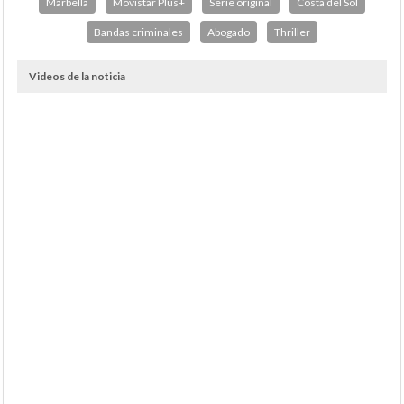
Marbella
Movistar Plus+
Serie original
Costa del Sol
Bandas criminales
Abogado
Thriller
Videos de la noticia