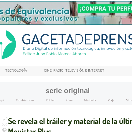
TECNOLOGÍA
CINE, RADIO, TELEVISIÓN E INTERNET
serie original
ey+
Movistar Plus
Tráiler
Cine
Marbella
Viaje
Movi
Se revela el tráiler y material de la úl
Movistar Plus