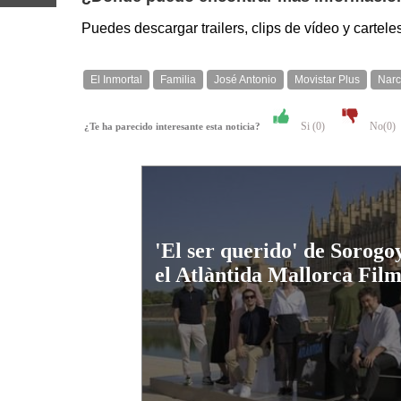
Puedes descargar trailers, clips de vídeo y carteles
El Inmortal
Familia
José Antonio
Movistar Plus
Narc
Si (
0
)
No(
0
)
¿Te ha parecido interesante esta noticia?
'El ser querido' de Sorogo
el Atlàntida Mallorca Film