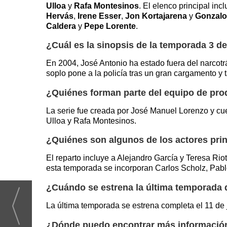
Ulloa
y
Rafa Montesinos
. El elenco principal inc
Hervás
,
Irene Esser
,
Jon Kortajarena
y
Gonzalo
Caldera
y
Pepe Lorente
.
¿Cuál es la sinopsis de la temporada 3 de 
En 2004, José Antonio ha estado fuera del narcotrá
soplo pone a la policía tras un gran cargamento y
¿Quiénes forman parte del equipo de prod
La serie fue creada por José Manuel Lorenzo y cu
Ulloa y Rafa Montesinos.
¿Quiénes son algunos de los actores pri
El reparto incluye a Alejandro García y Teresa Rio
esta temporada se incorporan Carlos Scholz, Pabl
¿Cuándo se estrena la última temporada d
La última temporada se estrena completa el 11 de 
¿Dónde puedo encontrar más información 