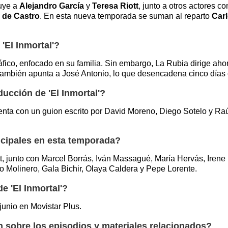
luye a
Alejandro García
y
Teresa Riott
, junto a otros actores 
 de Castro
. En esta nueva temporada se suman al reparto
Car
'El Inmortal'?
fico, enfocado en su familia. Sin embargo, La Rubia dirige aho
 también apunta a José Antonio, lo que desencadena cinco días c
ucción de 'El Inmortal'?
enta con un guion escrito por David Moreno, Diego Sotelo y Ra
ncipales en esta temporada?
tt, junto con Marcel Borrás, Iván Massagué, María Hervás, Iren
o Molinero, Gala Bichir, Olaya Caldera y Pepe Lorente.
e 'El Inmortal'?
junio en Movistar Plus.
sobre los episodios y materiales relacionados?