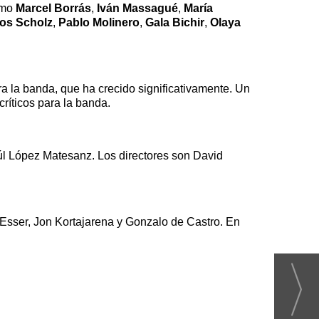
como
Marcel Borrás
,
Iván Massagué
,
María
los Scholz
,
Pablo Molinero
,
Gala Bichir
,
Olaya
ra la banda, que ha crecido significativamente. Un
ríticos para la banda.
úl López Matesanz. Los directores son David
e Esser, Jon Kortajarena y Gonzalo de Castro. En