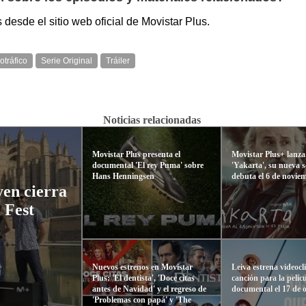
 desde el sitio web oficial de Movistar Plus.
otráfico
Serie Original
Tráiler
Noticias relacionadas
Movistar Plus presenta el
Movistar Plus+ lanza 
documental 'El rey Puma' sobre
'Yakarta', su nueva s
Hans Henningsen
debuta el 6 de novie
yen cierra
 Fest
Nuevos estrenos en Movistar
Leiva estrena videocl
Plus: 'El dentista', 'Doce citas
canción para la pelíc
antes de Navidad' y el regreso de
documental el 17 de 
'Problemas con papá' y 'The