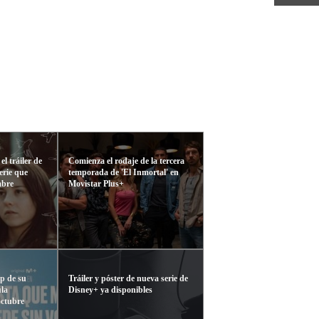
el tráiler de
Comienza el rodaje de la tercera
erie que
temporada de 'El Inmortal' en
mbre
Movistar Plus+
ip de su
Tráiler y póster de nueva serie de
ula
Disney+ ya disponibles
octubre