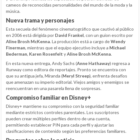
cameos de reconocidas personalidades del mundo de la moda y la
música.
Nueva trama y personajes
Esta secuela del fenómeno cinematográfico que cautivó al público
en 2006 está dirigida por
David Frankel
, con un guion escrito por
Aline Brosh McKenna
. La producción está a cargo de
Wendy
Finerman
, mientras que el equipo ejecutivo incluye a
Michael
Bederman
,
Karen Rosenfelt
y
Aline Brosh McKenna
.
En esta nueva entrega, Andy Sachs (
Anne Hathaway
) regresa a
Runway como editora de reportajes. Pronto se encuentra con
que su antigua jefa, Miranda (
Meryl Streep
), enfrenta desafíos
que amenazan su imperio editorial. Viejos amigos y enemigos se
reencuentran en una pasarela llena de sorpresas.
Compromiso familiar en Disney+
Disney+ mantiene su compromiso con la seguridad familiar
mediante estrictos controles parentales. Los suscriptores
pueden crear múltiples perfiles dentro de una cuenta,
permitiendo establecer PIN para cada perfil y ajustar las
clasificaciones de contenido según las preferencias familiares.