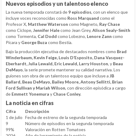
Nuevos episodios y un talentoso elenco
La nueva temporada constará de
9 episodios
, con un elenco que
incluye voces reconocidas como
Ross Marquand
como el
Profesor X,
Matthew Waterson
como Magneto,
Ray Chase
como Cíclope,
Jennifer Hale
como Jean Grey,
Alison Sealy-Smith
como Tormenta,
Cal Dodd
como Lobezno,
Lenore Zann
como
Pícara y
George Buza
como Bestia.
Bajo la producción ejecutiva de destacados nombres como
Brad
Winderbaum, Kevin Feige, Louis D’Esposito, Dana Vasquez-
Eberhardt, Julia Lewald, Eric Lewald, Larry Houston
, y
Beau
DeMayo
, la serie promete mantener su calidad narrativa. Los
guiones son obra de un talentoso equipo que incluye a
JB
Ballard, Beau DeMayo, Bailey Moore, Antony Sellitti, Brian
Ford Sullivan y Mariah Wilson
, con dirección episódica a cargo
de
Emmett Yonemura
y
Chase Conley
.
La noticia en cifras
Cifra
Descripción
1 de julio
Fecha de estreno de la segunda temporada
9
Número de episodios en la segunda temporada
99%
Valoración en Rotten Tomatoes
2026
Año de lanzamiento de la noticia