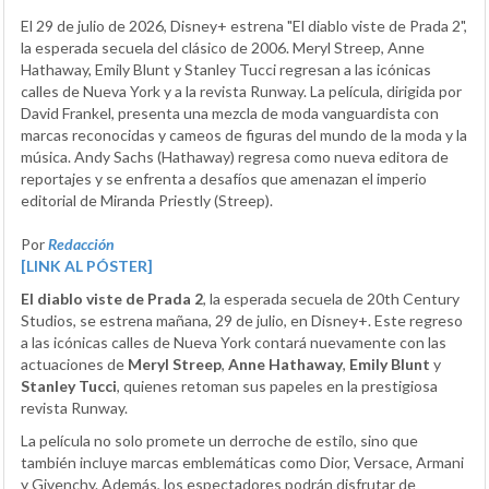
El 29 de julio de 2026, Disney+ estrena "El diablo viste de Prada 2",
la esperada secuela del clásico de 2006. Meryl Streep, Anne
Hathaway, Emily Blunt y Stanley Tucci regresan a las icónicas
calles de Nueva York y a la revista Runway. La película, dirigida por
David Frankel, presenta una mezcla de moda vanguardista con
marcas reconocidas y cameos de figuras del mundo de la moda y la
música. Andy Sachs (Hathaway) regresa como nueva editora de
reportajes y se enfrenta a desafíos que amenazan el imperio
editorial de Miranda Priestly (Streep).
Por
Redacción
[LINK AL PÓSTER]
El diablo viste de Prada 2
, la esperada secuela de 20th Century
Studios, se estrena mañana, 29 de julio, en Disney+. Este regreso
a las icónicas calles de Nueva York contará nuevamente con las
actuaciones de
Meryl Streep
,
Anne Hathaway
,
Emily Blunt
y
Stanley Tucci
, quienes retoman sus papeles en la prestigiosa
revista Runway.
La película no solo promete un derroche de estilo, sino que
también incluye marcas emblemáticas como Dior, Versace, Armani
y Givenchy. Además, los espectadores podrán disfrutar de