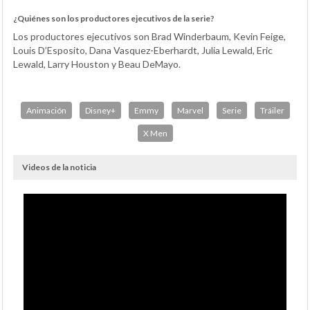
¿Quiénes son los productores ejecutivos de la serie?
Los productores ejecutivos son Brad Winderbaum, Kevin Feige,
Louis D’Esposito, Dana Vasquez-Eberhardt, Julia Lewald, Eric
Lewald, Larry Houston y Beau DeMayo.
Animación
Disney+
Emmy
Marvel
Serie
Tráiler
X Men
Videos de la noticia