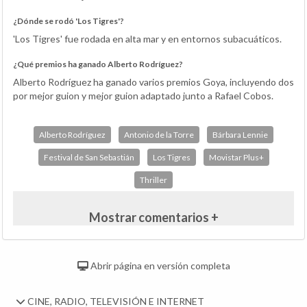
¿Dónde se rodó 'Los Tigres'?
'Los Tigres' fue rodada en alta mar y en entornos subacuáticos.
¿Qué premios ha ganado Alberto Rodríguez?
Alberto Rodríguez ha ganado varios premios Goya, incluyendo dos
por mejor guion y mejor guion adaptado junto a Rafael Cobos.
Alberto Rodríguez
Antonio de la Torre
Bárbara Lennie
Festival de San Sebastián
Los Tigres
Movistar Plus+
Thriller
Mostrar comentarios +
Abrir página en versión completa
CINE, RADIO, TELEVISIÓN E INTERNET