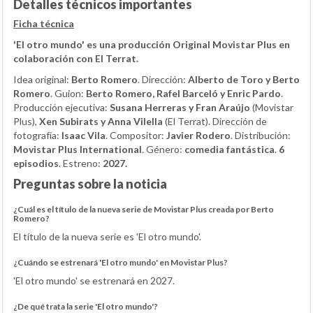
Detalles técnicos importantes
Ficha técnica
'El otro mundo' es una producción Original Movistar Plus en
colaboración con El Terrat.
Idea original:
Berto Romero
. Dirección:
Alberto de Toro y Berto
Romero
. Guion:
Berto Romero, Rafel Barceló y Enric Pardo
.
Producción ejecutiva:
Susana Herreras y Fran Araújo
(Movistar
Plus),
Xen Subirats y Anna Vilella
(El Terrat). Dirección de
fotografía:
Isaac Vila
. Compositor:
Javier Rodero
. Distribución:
Movistar Plus International
. Género:
comedia fantástica
.
6
episodios
. Estreno:
2027.
Preguntas sobre la noticia
¿Cuál es el título de la nueva serie de Movistar Plus creada por Berto
Romero?
El título de la nueva serie es 'El otro mundo'.
¿Cuándo se estrenará 'El otro mundo' en Movistar Plus?
'El otro mundo' se estrenará en 2027.
¿De qué trata la serie 'El otro mundo'?