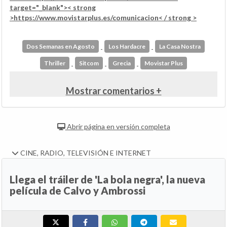
target="_blank">< strong
>https://www.movistarplus.es/comunicacion< / strong >
Dos Semanas en Agosto
Los Hardacre
La Casa Nostra
Thriller
Sitcom
Grecia
Movistar Plus
Mostrar comentarios +
Abrir página en versión completa
CINE, RADIO, TELEVISIÓN E INTERNET
Llega el tráiler de 'La bola negra', la nueva
película de Calvo y Ambrossi