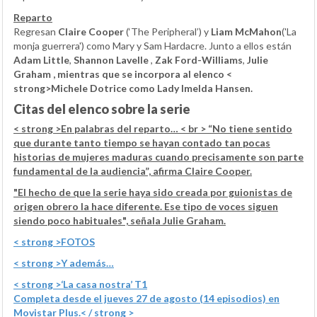
Reparto
Regresan
Claire Cooper
(‘The Peripheral’) y
Liam McMahon
('La
monja guerrera') como Mary y Sam Hardacre. Junto a ellos están
Adam Little
,
Shannon Lavelle
,
Zak Ford-Williams
,
Julie
Graham
, mientras que se incorpora al elenco <
strong>Michele Dotrice
como Lady Imelda Hansen.
Citas del elenco sobre la serie
< strong >En palabras del reparto…
< br > “No tiene sentido
que durante tanto tiempo se hayan contado tan pocas
historias de mujeres maduras cuando precisamente son parte
fundamental de la audiencia”, afirma Claire Cooper.
"El hecho de que la serie haya sido creada por guionistas de
origen obrero la hace diferente. Ese tipo de voces siguen
siendo poco habituales", señala Julie Graham.
< strong >FOTOS
< strong >Y además…
< strong >‘La casa nostra’ T1
Completa desde el jueves 27 de agosto (14 episodios) en
Movistar Plus.< / strong >