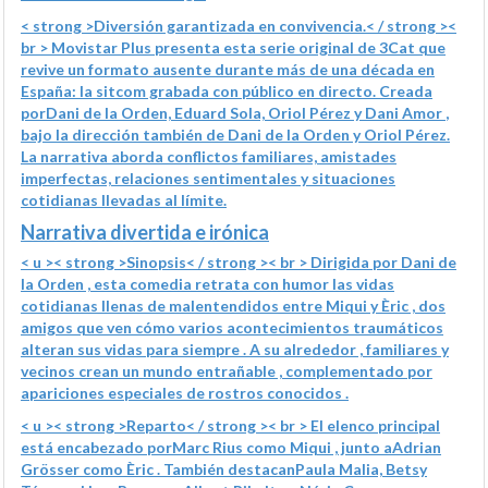
< strong >Diversión garantizada en convivencia.< / strong ><
br > Movistar Plus presenta esta serie original de 3Cat que
revive un formato ausente durante más de una década en
España: la sitcom grabada con público en directo. Creada
por
Dani de la Orden, Eduard Sola, Oriol Pérez y Dani Amor
,
bajo la dirección también de Dani de la Orden y Oriol Pérez.
La narrativa aborda conflictos familiares, amistades
imperfectas, relaciones sentimentales y situaciones
cotidianas llevadas al límite.
Narrativa divertida e irónica
< u >< strong >Sinopsis< / strong >
< br > Dirigida por Dani de
la Orden , esta comedia retrata con humor las vidas
cotidianas llenas de malentendidos entre Miqui y Èric , dos
amigos que ven cómo varios acontecimientos traumáticos
alteran sus vidas para siempre . A su alrededor , familiares y
vecinos crean un mundo entrañable , complementado por
apariciones especiales de rostros conocidos .
< u >< strong >Reparto< / strong >
< br > El elenco principal
está encabezado por
Marc Rius
como Miqui , junto a
Adrian
Grösser
como Èric . También destacan
Paula Malia, Betsy