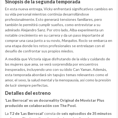
Sinopsis de la segunda temporada
En esta nueva entrega, Vicky enfrentará significativos cambios en
su vida personal mientras continúa desarrollándose
profesionalmente. Esto generará tensiones familiares, pero
también le permitirá cumplir sueños, como entrevistar a su
admirado Alejandro Sanz. Por otro lado, Alba experimenta un
notable crecimiento en su carrera y da un paso importante al
comprar una casa junto a su novio,
Marquitos
. Rocío se embarca en
una etapa donde los retos profesionales se entrelazan con el
desafío de confrontar sus propios miedos.
A medida que Victoria sigue disfrutando de la vida y cuidando de
las mujeres que ama, se verá sorprendida por encuentros
inesperados, incluyendo uno con su ídolo Can Yaman. Además,
esta temporada abordará sin tapujos temas relevantes como el
amor, el sexo, la salud mental y la menopausia, así como la presión
de lucir siempre perfectas.
Detalles del estreno
‘Las Berrocal’ es un docureality Original de Movistar Plus
producido en colaboración con The Pool.
La
T2 de ‘Las Berrocal’
consta de
seis episodios de 35 minutos