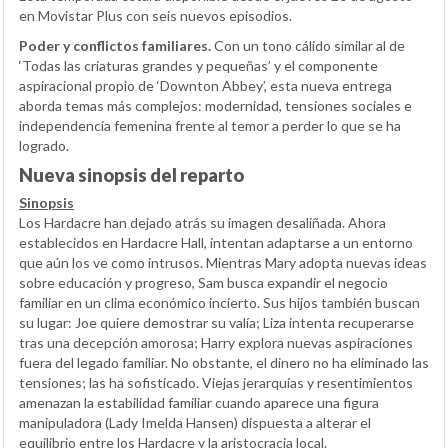
en Movistar Plus con seis nuevos episodios.
Poder y conflictos familiares.
Con un tono cálido similar al de
‘Todas las criaturas grandes y pequeñas’ y el componente
aspiracional propio de ‘Downton Abbey’, esta nueva entrega
aborda temas más complejos: modernidad, tensiones sociales e
independencia femenina frente al temor a perder lo que se ha
logrado.
Nueva sinopsis del reparto
Sinopsis
Los Hardacre han dejado atrás su imagen desaliñada. Ahora
establecidos en Hardacre Hall, intentan adaptarse a un entorno
que aún los ve como intrusos. Mientras Mary adopta nuevas ideas
sobre educación y progreso, Sam busca expandir el negocio
familiar en un clima económico incierto. Sus hijos también buscan
su lugar: Joe quiere demostrar su valía; Liza intenta recuperarse
tras una decepción amorosa; Harry explora nuevas aspiraciones
fuera del legado familiar. No obstante, el dinero no ha eliminado las
tensiones; las ha sofisticado. Viejas jerarquías y resentimientos
amenazan la estabilidad familiar cuando aparece una figura
manipuladora (Lady Imelda Hansen) dispuesta a alterar el
equilibrio entre los Hardacre y la aristocracia local.