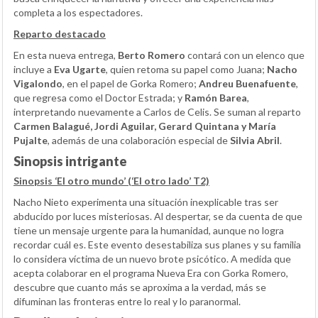
completa a los espectadores.
Reparto destacado
En esta nueva entrega,
Berto Romero
contará con un elenco que
incluye a
Eva Ugarte
, quien retoma su papel como Juana;
Nacho
Vigalondo
, en el papel de Gorka Romero;
Andreu Buenafuente
,
que regresa como el Doctor Estrada; y
Ramón Barea
,
interpretando nuevamente a Carlos de Celis. Se suman al reparto
Carmen Balagué, Jordi Aguilar, Gerard Quintana y María
Pujalte
, además de una colaboración especial de
Silvia Abril
.
Sinopsis intrigante
Sinopsis ‘El otro mundo’ (‘El otro lado’ T2)
Nacho Nieto experimenta una situación inexplicable tras ser
abducido por luces misteriosas. Al despertar, se da cuenta de que
tiene un mensaje urgente para la humanidad, aunque no logra
recordar cuál es. Este evento desestabiliza sus planes y su familia
lo considera víctima de un nuevo brote psicótico. A medida que
acepta colaborar en el programa Nueva Era con Gorka Romero,
descubre que cuanto más se aproxima a la verdad, más se
difuminan las fronteras entre lo real y lo paranormal.