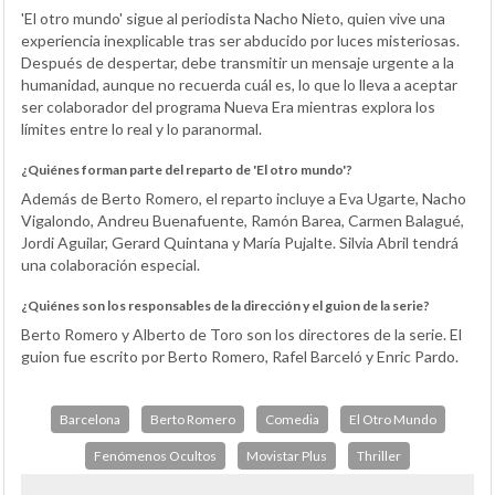
'El otro mundo' sigue al periodista Nacho Nieto, quien vive una
experiencia inexplicable tras ser abducido por luces misteriosas.
Después de despertar, debe transmitir un mensaje urgente a la
humanidad, aunque no recuerda cuál es, lo que lo lleva a aceptar
ser colaborador del programa Nueva Era mientras explora los
límites entre lo real y lo paranormal.
¿Quiénes forman parte del reparto de 'El otro mundo'?
Además de Berto Romero, el reparto incluye a Eva Ugarte, Nacho
Vigalondo, Andreu Buenafuente, Ramón Barea, Carmen Balagué,
Jordi Aguilar, Gerard Quintana y María Pujalte. Silvia Abril tendrá
una colaboración especial.
¿Quiénes son los responsables de la dirección y el guion de la serie?
Berto Romero y Alberto de Toro son los directores de la serie. El
guion fue escrito por Berto Romero, Rafel Barceló y Enric Pardo.
Barcelona
Berto Romero
Comedia
El Otro Mundo
Fenómenos Ocultos
Movistar Plus
Thriller