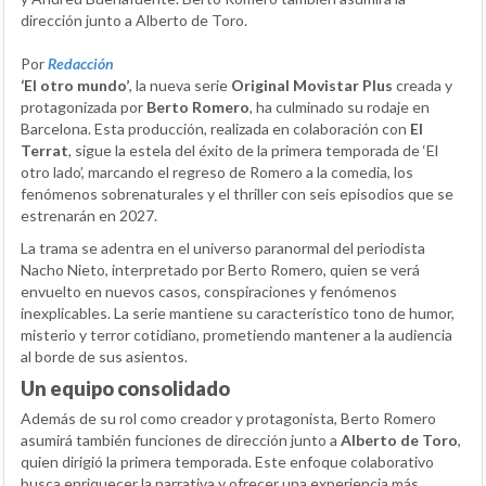
dirección junto a Alberto de Toro.
Por
Redacción
‘El otro mundo’
, la nueva serie
Original Movistar Plus
creada y
protagonizada por
Berto Romero
, ha culminado su rodaje en
Barcelona. Esta producción, realizada en colaboración con
El
Terrat
, sigue la estela del éxito de la primera temporada de ‘El
otro lado’, marcando el regreso de Romero a la comedia, los
fenómenos sobrenaturales y el thriller con seis episodios que se
estrenarán en 2027.
La trama se adentra en el universo paranormal del periodista
Nacho Nieto, interpretado por Berto Romero, quien se verá
envuelto en nuevos casos, conspiraciones y fenómenos
inexplicables. La serie mantiene su característico tono de humor,
misterio y terror cotidiano, prometiendo mantener a la audiencia
al borde de sus asientos.
Un equipo consolidado
Además de su rol como creador y protagonista, Berto Romero
asumirá también funciones de dirección junto a
Alberto de Toro
,
quien dirigió la primera temporada. Este enfoque colaborativo
busca enriquecer la narrativa y ofrecer una experiencia más