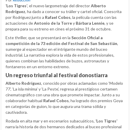
‘Los Tigres’
, el nuevo largometraje del director
Alberto
Rodríguez
, ha dado a conocer su tráiler y cartel oficial. Coescrita
por Rodríguez junto a
Rafael Cobos
, la película cuenta con las
actuaciones de
Antonio de la Torre
y
Bárbara Lennie
, y se
prepara para su estreno en cines el próximo 31 de octubre.
Este thriller, que se presentará en la
Sección Oficial a
competición de la 73 edición del Festival de San Sebastián
,
sumerge al espectador en el intrigante mundo del buceo
industrial. La narrativa explora la vida de estos profesionales,
quienes combinan las habilidades de buzos, astronautas y
fontaneros en un entorno extremo.
Un regreso triunfal al festival donostiarra
Alberto Rodríguez
, conocido por obras aclamadas como ‘Modelo
77’, ‘La isla mínima’ y ‘La Peste’, regresa al prestigioso certamen
cinematográfico con una obra que promete impactar. Junto a su
colaborador habitual
Rafael Cobos
, ha logrado dos premios Goya
en categorías de guion, lo que augura una trama sólida y
cautivadora.
Rodada en alta mar y en escenarios subacuáticos,
‘Los Tigres’
narra la historia de dos hermanos dedicados al buceo profesional