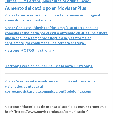
Túrnez , Llum Barrera , Albert Ribalta y Núria Casas .
Aumento del catálogo en Movistar Plus
< br /> La serie estará disponible tanto en
versión original
como doblada al castellano .
< br /> Con esto , Movistar Plus amplía su oferta con una
comedia respaldada por el éxito obtenido en 3Cat . Se espera
que la segunda temporada llegue a la plataforma en
septiembre , ya confirmada una tercera entrega .
< strong >FOTOS .< / strong >
< strong >Versión
online< / a > de la nota.< / strong >
< br /> Si estás interesado en recibir más información o
visionados contacta al
correo:
movistarplus.comunicacion@telefonica.com
< strong >Materiales de prensa disponibles en:< / strong >< a
href="https://www.movistarplus.es/comunicacion"