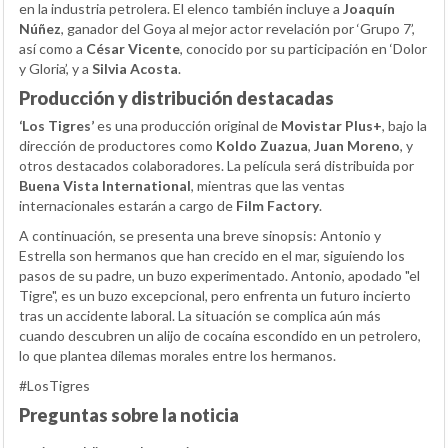
en la industria petrolera. El elenco también incluye a
Joaquín
Núñez
, ganador del Goya al mejor actor revelación por ‘Grupo 7’,
así como a
César Vicente
, conocido por su participación en ‘Dolor
y Gloria’, y a
Silvia Acosta
.
Producción y distribución destacadas
‘Los Tigres’
es una producción original de
Movistar Plus+
, bajo la
dirección de productores como
Koldo Zuazua
,
Juan Moreno
, y
otros destacados colaboradores. La película será distribuida por
Buena Vista International
, mientras que las ventas
internacionales estarán a cargo de
Film Factory
.
A continuación, se presenta una breve sinopsis: Antonio y
Estrella son hermanos que han crecido en el mar, siguiendo los
pasos de su padre, un buzo experimentado. Antonio, apodado "el
Tigre", es un buzo excepcional, pero enfrenta un futuro incierto
tras un accidente laboral. La situación se complica aún más
cuando descubren un alijo de cocaína escondido en un petrolero,
lo que plantea dilemas morales entre los hermanos.
#LosTigres
Preguntas sobre la noticia