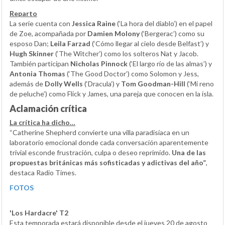
Reparto
La serie cuenta con
Jessica Raine
(‘La hora del diablo’) en el papel
de Zoe, acompañada por
Damien Molony
(‘Bergerac’) como su
esposo Dan;
Leila Farzad
(‘Cómo llegar al cielo desde Belfast’) y
Hugh Skinner
(‘The Witcher’) como los solteros Nat y Jacob.
También participan
Nicholas Pinnock
(‘El largo río de las almas’) y
Antonia Thomas
(‘The Good Doctor’) como Solomon y Jess,
además de
Dolly Wells
(‘Dracula’) y
Tom Goodman-Hill
(‘Mi reno
de peluche’) como Flick y James, una pareja que conocen en la isla.
Aclamación crítica
La crítica ha dicho…
“Catherine Shepherd convierte una villa paradisíaca en un
laboratorio emocional donde cada conversación aparentemente
trivial esconde frustración, culpa o deseo reprimido.
Una de las
propuestas británicas más sofisticadas y adictivas del año”
,
destaca Radio Times.
FOTOS
'Los Hardacre' T2
Esta temporada estará disponible desde el jueves 20 de agosto