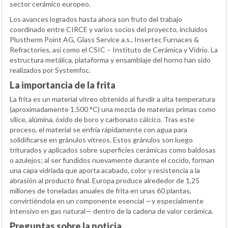
sector cerámico europeo.
Los avances logrados hasta ahora son fruto del trabajo
coordinado entre CIRCE y varios socios del proyecto, incluidos
Plustherm Point AG, Glass Service a.s., Insertec Furnaces &
Refractories, así como el CSIC – Instituto de Cerámica y Vidrio. La
estructura metálica, plataforma y ensamblaje del horno han sido
realizados por Systemfoc.
La importancia de la frita
La frita es un material vítreo obtenido al fundir a alta temperatura
(aproximadamente 1.500 °C) una mezcla de materias primas como
sílice, alúmina, óxido de boro y carbonato cálcico. Tras este
proceso, el material se enfría rápidamente con agua para
solidificarse en gránulos vítreos. Estos gránulos son luego
triturados y aplicados sobre superficies cerámicas como baldosas
o azulejos; al ser fundidos nuevamente durante el cocido, forman
una capa vidriada que aporta acabado, color y resistencia a la
abrasión al producto final. Europa produce alrededor de 1,25
millones de toneladas anuales de frita en unas 60 plantas,
convirtiéndola en un componente esencial —y especialmente
intensivo en gas natural— dentro de la cadena de valor cerámica.
Preguntas sobre la noticia