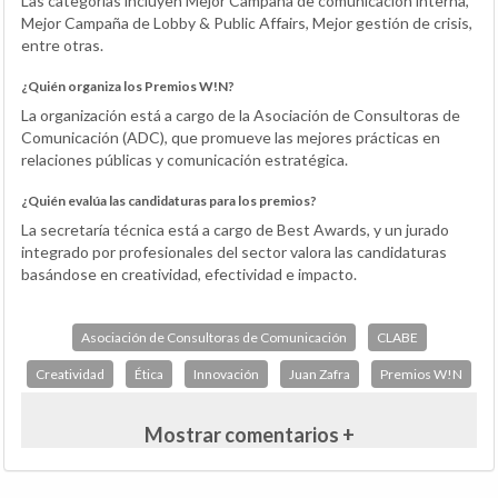
Las categorías incluyen Mejor Campaña de comunicación interna,
Mejor Campaña de Lobby & Public Affairs, Mejor gestión de crisis,
entre otras.
¿Quién organiza los Premios W!N?
La organización está a cargo de la Asociación de Consultoras de
Comunicación (ADC), que promueve las mejores prácticas en
relaciones públicas y comunicación estratégica.
¿Quién evalúa las candidaturas para los premios?
La secretaría técnica está a cargo de Best Awards, y un jurado
integrado por profesionales del sector valora las candidaturas
basándose en creatividad, efectividad e impacto.
Asociación de Consultoras de Comunicación
CLABE
Creatividad
Ética
Innovación
Juan Zafra
Premios W!N
Mostrar comentarios +