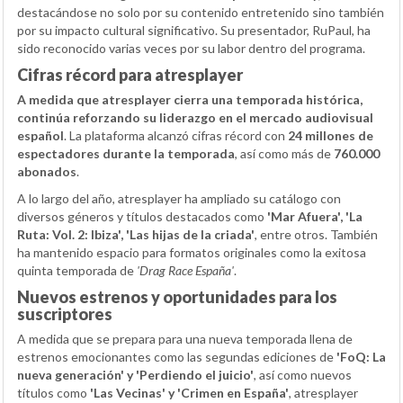
destacándose no solo por su contenido entretenido sino también
por su impacto cultural significativo. Su presentador, RuPaul, ha
sido reconocido varias veces por su labor dentro del programa.
Cifras récord para atresplayer
A medida que atresplayer cierra una temporada histórica,
continúa reforzando su liderazgo en el mercado audiovisual
español
. La plataforma alcanzó cifras récord con
24 millones de
espectadores durante la temporada
, así como más de
760.000
abonados
.
A lo largo del año, atresplayer ha ampliado su catálogo con
diversos géneros y títulos destacados como
'Mar Afuera', 'La
Ruta: Vol. 2: Ibiza', 'Las hijas de la criada'
, entre otros. También
ha mantenido espacio para formatos originales como la exitosa
quinta temporada de
'Drag Race España'
.
Nuevos estrenos y oportunidades para los
suscriptores
A medida que se prepara para una nueva temporada llena de
estrenos emocionantes como las segundas ediciones de
'FoQ: La
nueva generación' y 'Perdiendo el juicio'
, así como nuevos
títulos como
'Las Vecinas' y 'Crimen en España'
, atresplayer