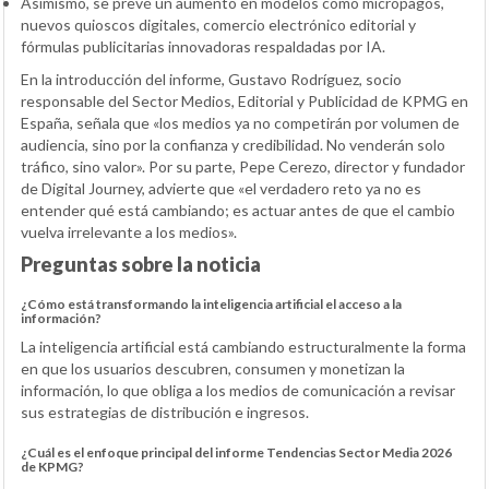
Asimismo, se prevé un aumento en modelos como micropagos,
nuevos quioscos digitales, comercio electrónico editorial y
fórmulas publicitarias innovadoras respaldadas por IA.
En la introducción del informe, Gustavo Rodríguez, socio
responsable del Sector Medios, Editorial y Publicidad de KPMG en
España, señala que «los medios ya no competirán por volumen de
audiencia, sino por la confianza y credibilidad. No venderán solo
tráfico, sino valor». Por su parte, Pepe Cerezo, director y fundador
de Digital Journey, advierte que «el verdadero reto ya no es
entender qué está cambiando; es actuar antes de que el cambio
vuelva irrelevante a los medios».
Preguntas sobre la noticia
¿Cómo está transformando la inteligencia artificial el acceso a la
información?
La inteligencia artificial está cambiando estructuralmente la forma
en que los usuarios descubren, consumen y monetizan la
información, lo que obliga a los medios de comunicación a revisar
sus estrategias de distribución e ingresos.
¿Cuál es el enfoque principal del informe Tendencias Sector Media 2026
de KPMG?