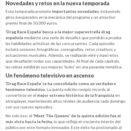
Novedades y retos en la nueva temporada
Esta temporada promete
importantes novedades
, incluyendo
giros inesperados en la mecánica del programa y un atractivo
premio final de 50.000 euros.
‘Drag Race España’ busca a la mejor superestrella drag
española
mediante una serie de desafíos que pondrán a prueba
las habilidades artísticas de las concursantes. Cada episodio
incluirá sesiones fotográficas, coreografías, retos creativos y
actuaciones musicales. Además, se realizarán mini y maxi retos
que desafiarán todas sus capacidades. Al final de cada capítulo,
las reinas exhibirán sus mejores 'looks' en una pasarela temática.
Un fenómeno televisivo en ascenso
‘Drag Race España’ se ha consolidado como un verdadero
fenómeno televisivo
. La quinta edición rompió récords al
convertirse en el
mejor estreno histórico de la franquicia
en
atresplayer, manteniendo altos niveles de audiencia cada domingo
con sus nuevos episodios.
No solo eso; el
'Meet The Queens' de la quinta edición fue el
más visto hasta la fecha
, lo que refleja el creciente interés del
público por este formato innovador. Este éxito ha posicionado al