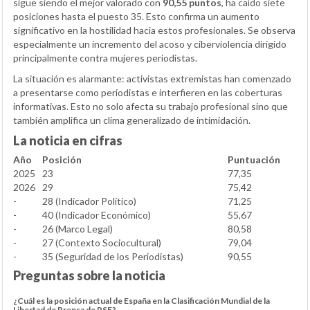
sigue siendo el mejor valorado con
90,55 puntos
, ha caído siete
posiciones hasta el puesto 35. Esto confirma un aumento
significativo en la hostilidad hacia estos profesionales. Se observa
especialmente un incremento del acoso y ciberviolencia dirigido
principalmente contra mujeres periodistas.
La situación es alarmante: activistas extremistas han comenzado
a presentarse como periodistas e interfieren en las coberturas
informativas. Esto no solo afecta su trabajo profesional sino que
también amplifica un clima generalizado de intimidación.
La noticia en cifras
Año
Posición
Puntuación
2025
23
77,35
2026
29
75,42
-
28 (Indicador Político)
71,25
-
40 (Indicador Económico)
55,67
-
26 (Marco Legal)
80,58
-
27 (Contexto Sociocultural)
79,04
-
35 (Seguridad de los Periodistas)
90,55
Preguntas sobre la noticia
¿Cuál es la posición actual de España en la Clasificación Mundial de la
Libertad de Prensa de RSF?