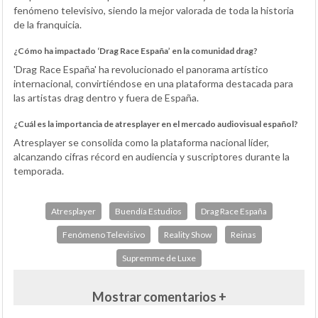
fenómeno televisivo, siendo la mejor valorada de toda la historia
de la franquicia.
¿Cómo ha impactado ‘Drag Race España’ en la comunidad drag?
'Drag Race España' ha revolucionado el panorama artístico
internacional, convirtiéndose en una plataforma destacada para
las artistas drag dentro y fuera de España.
¿Cuál es la importancia de atresplayer en el mercado audiovisual español?
Atresplayer se consolida como la plataforma nacional líder,
alcanzando cifras récord en audiencia y suscriptores durante la
temporada.
Atresplayer
Buendía Estudios
Drag Race España
Fenómeno Televisivo
Reality Show
Reinas
Supremme de Luxe
Mostrar comentarios +