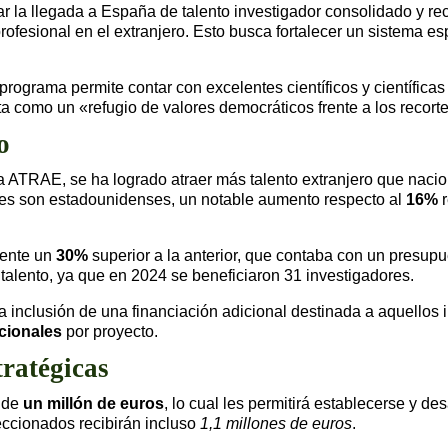
litar la llegada a España de talento investigador consolidado y 
profesional en el extranjero. Esto busca fortalecer un sistema e
ograma permite contar con excelentes científicos y científicas 
 como un «refugio de valores democráticos frente a los recortes
o
a ATRAE, se ha logrado atraer más talento extranjero que naci
ores son estadounidenses, un notable aumento respecto al
16%
r
mente un
30%
superior a la anterior, que contaba con un presup
 talento, ya que en 2024 se beneficiaron 31 investigadores.
 inclusión de una financiación adicional destinada a aquellos
cionales
por proyecto.
tratégicas
a de
un millón de euros
, lo cual les permitirá establecerse y de
eccionados recibirán incluso
1,1 millones de euros
.