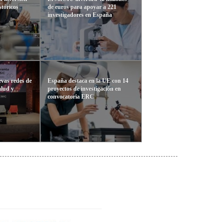
stóricos
de euros para apoyar a 221
investigadores en España
vas redes de
España destaca en la UE con 14
alud y
proyectos de investigación en
convocatoria ERC