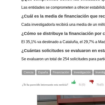
Las entidades se comprometen a ofrecer estabilidad
¿Cuál es la media de financiación que rec
Cada investigador/a recibirá una media de un mill
¿Cómo se distribuye la financiación po
El 35,1% va destinado a Cataluña, el 29,7% a Madri
¿Cuántas solicitudes se evaluaron en est
Se evaluaron un total de 254 solicitudes para part
Ciencia
España
Financiación
Investigación
Investi
Si (
0
)
No(
0
)
¿Te ha parecido interesante esta noticia?