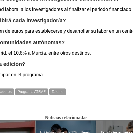
 laboral a los investigadores al finalizar el periodo financia
ibirá cada investigador/a?
ón de euros para establecerse y desarrollar su labor en un cent
r comunidades autónomas?
d, el 10,8% a Murcia, entre otros destinos.
a edición?
icipar en el programa.
gadores
Programa ATRAE
Talento
Noticias relacionadas
El Gobierno destina 170 millones
España incrementa s