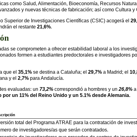
gicas como Salud, Alimentación, Bioeconomía, Recursos Natural
vanzados y nuevas técnicas de fabricación; así como Cultura y 
jo Superior de Investigaciones Científicas (CSIC) acogerá el
29
ndrán el restante
21,6%
.
ión
adas se comprometen a ofrecer estabilidad laboral a los investi
onados formen a estudiantes predoctorales e investigadores pos
ra que el
35,1%
se destina a Cataluña; el
29,7%
a Madrid; el
10
ana y el
2,7%
para Andalucía.
tudes evaluadas: un
73,2%
correspondió a hombres y un
26,8%
a
o por un
11% del Reino Unido y un
5.1% desde Alemania.
cripción
versión total del Programa ATRAE para la contratación de inves
mero de investigadores/as que serán contratados.