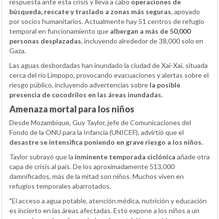
respuesta ante esta crisis y lleva a cabo
operaciones de
búsqueda, rescate y traslado a zonas más seguras
, apoyado
por socios humanitarios. Actualmente hay 51 centros de refugio
temporal en funcionamiento que
albergan a más de 50,000
personas desplazadas
, incluyendo alrededor de 38,000 solo en
Gaza.
Las aguas desbordadas han inundado la ciudad de Xai-Xai, situada
cerca del río Limpopo, provocando evacuaciones y alertas sobre el
riesgo público, incluyendo advertencias sobre
la posible
presencia de cocodrilos en las áreas inundadas
.
Amenaza mortal para los niños
Desde Mozambique, Guy Taylor, jefe de Comunicaciones del
Fondo de la ONU para la Infancia (UNICEF), advirtió que el
desastre se intensifica poniendo en grave riesgo a los niños.
Taylor subrayó que la
inminente temporada ciclónica
añade otra
capa de crisis al país. De los aproximadamente 513,000
damnificados, más de la mitad son niños. Muchos viven en
refugios temporales abarrotados.
"El acceso a agua potable, atención médica, nutrición y educación
es incierto en las áreas afectadas. Esto expone a los niños a un