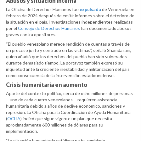
Abusos y situación interna
La Oficina de Derechos Humanos fue
expulsada
de Venezuela en
febrero de 2024 después de emitir informes sobre el deterioro de
la situación en el país. Investigaciones independientes realizadas
por el
Consejo de Derechos Humanos
han documentado abusos
graves contra opositores.
“El pueblo venezolano merece rendición de cuentas a través de
un proceso justo y centrado en las víctimas”, señaló Shamdasani,
quien añadió que los derechos del pueblo han sido vulnerados
durante demasiado tiempo. La portavoz también expresó su
inquietud ante la creciente inestabilidad y militarización del país
como consecuencia de la intervención estadounidense.
Crisis humanitaria en aumento
Aparte del contexto político, cerca de ocho millones de personas
—uno de cada cuatro venezolanos— requieren asistencia
humanitaria debido a años de declive económico, sanciones y
represión. La Oficina para la Coordinación de Ayuda Humanitaria
(
OCHA
) indicó que sigue vigente un plan que necesita
aproximadamente 600 millones de dólares para su
implementación.
“La situación humanitaria cotidiana no ha cambiado