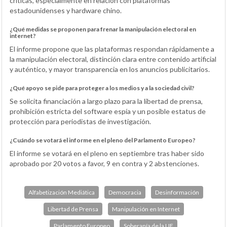
críticas, especialmente en relación con plataformas
estadounidenses y hardware chino.
¿Qué medidas se proponen para frenar la manipulación electoral en
internet?
El informe propone que las plataformas respondan rápidamente a
la manipulación electoral, distinción clara entre contenido artificial
y auténtico, y mayor transparencia en los anuncios publicitarios.
¿Qué apoyo se pide para proteger a los medios y a la sociedad civil?
Se solicita financiación a largo plazo para la libertad de prensa,
prohibición estricta del software espía y un posible estatus de
protección para periodistas de investigación.
¿Cuándo se votará el informe en el pleno del Parlamento Europeo?
El informe se votará en el pleno en septiembre tras haber sido
aprobado por 20 votos a favor, 9 en contra y 2 abstenciones.
Alfabetización Mediática
Democracia
Desinformación
Libertad de Prensa
Manipulación en Internet
Parlamento Europeo
Soberanía de la UE