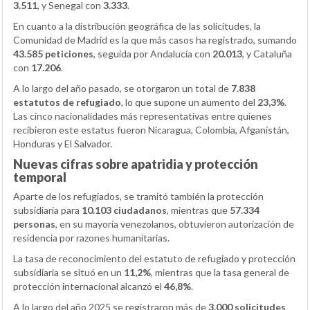
3.511
, y Senegal con
3.333
.
En cuanto a la distribución geográfica de las solicitudes, la
Comunidad de Madrid es la que más casos ha registrado, sumando
43.585 peticiones
, seguida por Andalucía con
20.013
, y Cataluña
con
17.206
.
A lo largo del año pasado, se otorgaron un total de
7.838
estatutos de refugiado
, lo que supone un aumento del
23,3%
.
Las cinco nacionalidades más representativas entre quienes
recibieron este estatus fueron Nicaragua, Colombia, Afganistán,
Honduras y El Salvador.
Nuevas cifras sobre apatridia y protección
temporal
Aparte de los refugiados, se tramitó también la protección
subsidiaria para
10.103 ciudadanos
, mientras que
57.334
personas
, en su mayoría venezolanos, obtuvieron autorización de
residencia por razones humanitarias.
La tasa de reconocimiento del estatuto de refugiado y protección
subsidiaria se situó en un
11,2%
, mientras que la tasa general de
protección internacional alcanzó el
46,8%
.
A lo largo del año 2025 se registraron más de
3.000 solicitudes