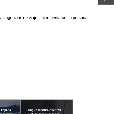
 las agencias de viajes incrementaron su personal
en España
El empleo turístico crece con
ro y alcanza
135.000 nuevos afiliados en