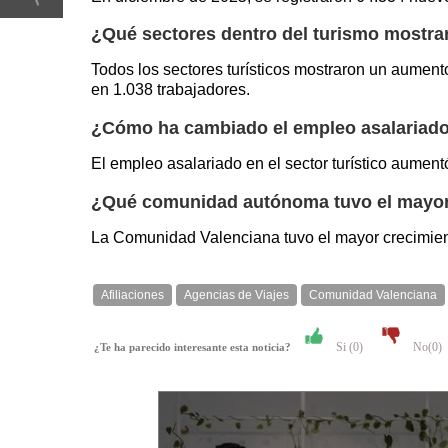
¿Qué sectores dentro del turismo mostra
Todos los sectores turísticos mostraron un aument
en 1.038 trabajadores.
¿Cómo ha cambiado el empleo asalariado e
El empleo asalariado en el sector turístico aumen
¿Qué comunidad autónoma tuvo el mayor c
La Comunidad Valenciana tuvo el mayor crecimient
Afiliaciones
Agencias de Viajes
Comunidad Valenciana
Si (
0
)
No(
0
)
¿Te ha parecido interesante esta noticia?