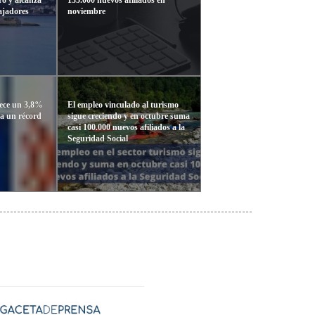
bajadores
noviembre
rece un 3,8%
El empleo vinculado al turismo
za un récord
sigue creciendo y en octubre suma
casi 100.000 nuevos afiliados a la
Seguridad Social