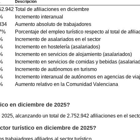
a
Descripción
52.942
Total de afiliaciones en diciembre
%
Incremento interanual
334
Aumento absoluto de trabajadores
7%
Porcentaje del empleo turístico respecto al total de afili
%
Incremento de asalariados en el sector
%
Incremento en hostelería (asalariados)
%
Incremento en servicios de alojamiento (asalariados)
%
Incremento en servicios de comidas y bebidas (asalaria
%
Incremento de autónomos en turismo
%
Incremento interanual de autónomos en agencias de via
%
Aumento relativo en la Comunidad Valenciana
tico en diciembre de 2025?
 2025, alcanzando un total de 2.752.942 afiliaciones en el secto
ctor turístico en diciembre de 2025?
trabajadores afiliados al sector turístico.