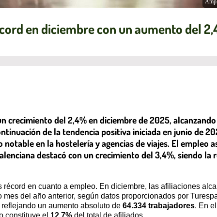
Ampl
récord en diciembre con un aumento del 2
 un crecimiento del 2,4% en diciembre de 2025, alcanzando 
tinuación de la tendencia positiva iniciada en junio de 2
 notable en la hostelería y agencias de viajes. El empleo a
nciana destacó con un crecimiento del 3,4%, siendo la r
as récord en cuanto a empleo. En diciembre, las afiliaciones alc
mes del año anterior, según datos proporcionados por Turespañ
, reflejando un aumento absoluto de
64.334 trabajadores
. En e
co constituye el
12,7%
del total de afiliados.