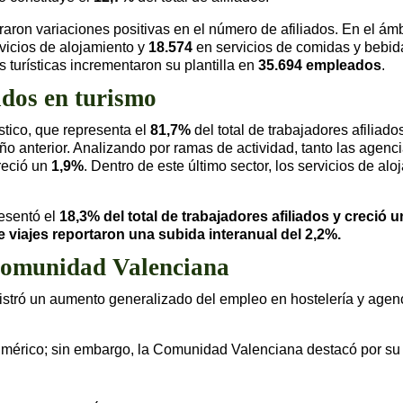
raron variaciones positivas en el número de afiliados. En el ámb
vicios de alojamiento y
18.574
en servicios de comidas y bebid
s turísticas incrementaron su plantilla en
35.694 empleados
.
ados en turismo
stico, que representa el
81,7%
del total de trabajadores afiliad
o anterior. Analizando por ramas de actividad, tanto las agenci
creció un
1,9%
. Dentro de este último sector, los servicios de a
resentó el
18,3% del total de trabajadores afiliados y creció 
e viajes reportaron una subida interanual del
2,2%
.
Comunidad Valenciana
istró un aumento generalizado del empleo en hostelería y agenc
numérico; sin embargo, la Comunidad Valenciana destacó por su 