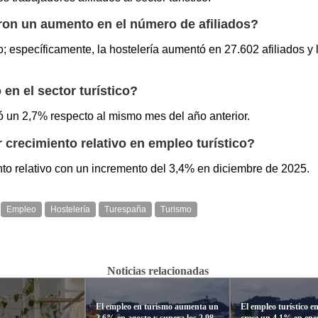
ron un aumento en el número de afiliados?
o; específicamente, la hostelería aumentó en 27.602 afiliados y
n el sector turístico?
tó un 2,7% respecto al mismo mes del año anterior.
recimiento relativo en empleo turístico?
o relativo con un incremento del 3,4% en diciembre de 2025.
Empleo
Hostelería
Turespaña
Turismo
Noticias relacionadas
El empleo en turismo aumenta un
El empleo turístico 
2,6% en agosto y supera los 2,98
crece un 4,1% en ene