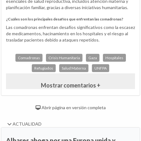
esenciales de salud reproductiva, incluidos atención materna y
planificación familiar, gracias a diversas iniciativas humanitarias.
¿Cuáles son los principales desafíos que enfrentan las comadronas?
Las comadronas enfrentan desafíos significativos como la escasez
de medicamentos, hacinamiento en los hospitales y el riesgo al
trasladar pacientes debido a ataques repetidos.
Comadronas
Crisis Humanitaria
Gaza
Hospitales
Refugiados
Salud Materna
UNFPA
Mostrar comentarios +
Abrir página en versión completa
ACTUALIDAD
Albares aboga por una Europa unida y