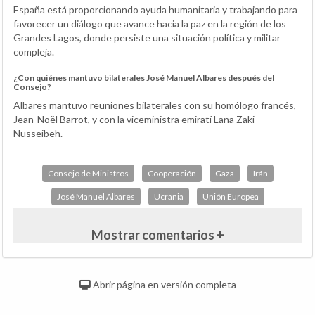
España está proporcionando ayuda humanitaria y trabajando para
favorecer un diálogo que avance hacia la paz en la región de los
Grandes Lagos, donde persiste una situación política y militar
compleja.
¿Con quiénes mantuvo bilaterales José Manuel Albares después del
Consejo?
Albares mantuvo reuniones bilaterales con su homólogo francés,
Jean-Noël Barrot, y con la viceministra emiratí Lana Zaki
Nusseibeh.
Consejo de Ministros
Cooperación
Gaza
Irán
José Manuel Albares
Ucrania
Unión Europea
Mostrar comentarios +
Abrir página en versión completa