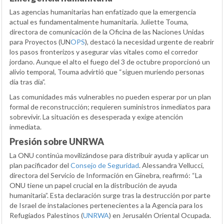
Las agencias humanitarias han enfatizado que la emergencia
actual es fundamentalmente humanitaria. Juliette Touma,
directora de comunicación de la Oficina de las Naciones Unidas
para Proyectos (UN
OPS
), destacó la necesidad urgente de reabrir
los pasos fronterizos y asegurar vías vitales como el corredor
jordano. Aunque el alto el fuego del 3 de octubre proporcionó un
alivio temporal, Touma advirtió que “siguen muriendo personas
día tras día”.
Las comunidades más vulnerables no pueden esperar por un plan
formal de reconstrucción; requieren suministros inmediatos para
sobrevivir. La situación es desesperada y exige atención
inmediata.
Presión sobre UNRWA
La ONU continúa movilizándose para distribuir ayuda y aplicar un
plan pacificador del
Consejo de Seguridad
. Alessandra Vellucci,
directora del Servicio de Información en Ginebra, reafirmó: “La
ONU tiene un papel crucial en la distribución de ayuda
humanitaria”. Esta declaración surge tras la destrucción por parte
de Israel de instalaciones pertenecientes a la Agencia para los
Refugiados Palestinos (
UNRWA
) en Jerusalén Oriental Ocupada.