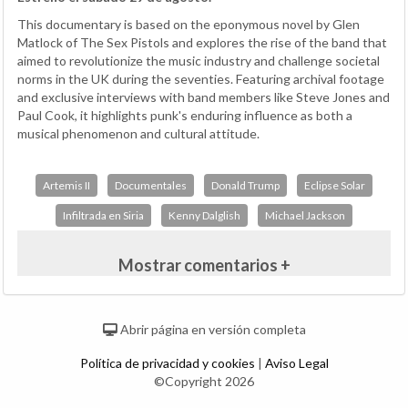
This documentary is based on the eponymous novel by Glen
Matlock of The Sex Pistols and explores the rise of the band that
aimed to revolutionize the music industry and challenge societal
norms in the UK during the seventies. Featuring archival footage
and exclusive interviews with band members like Steve Jones and
Paul Cook, it highlights punk's enduring influence as both a
musical phenomenon and cultural attitude.
Artemis II
Documentales
Donald Trump
Eclipse Solar
Infiltrada en Siria
Kenny Dalglish
Michael Jackson
Mostrar comentarios +
Abrir página en versión completa
Política de privacidad y cookies
|
Aviso Legal
©Copyright 2026