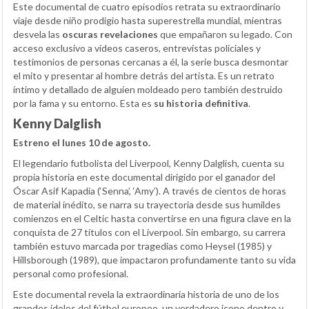
Este documental de cuatro episodios retrata su extraordinario
viaje desde niño prodigio hasta superestrella mundial, mientras
desvela las
oscuras revelaciones
que empañaron su legado. Con
acceso exclusivo a vídeos caseros, entrevistas policiales y
testimonios de personas cercanas a él, la serie busca desmontar
el mito y presentar al hombre detrás del artista. Es un retrato
íntimo y detallado de alguien moldeado pero también destruido
por la fama y su entorno. Esta es
su historia definitiva
.
Kenny Dalglish
Estreno el lunes 10 de agosto.
El legendario futbolista del Liverpool, Kenny Dalglish, cuenta su
propia historia en este documental dirigido por el ganador del
Óscar Asif Kapadia (‘Senna’, ‘Amy’). A través de cientos de horas
de material inédito, se narra su trayectoria desde sus humildes
comienzos en el Celtic hasta convertirse en una figura clave en la
conquista de 27 títulos con el Liverpool. Sin embargo, su carrera
también estuvo marcada por tragedias como Heysel (1985) y
Hillsborough (1989), que impactaron profundamente tanto su vida
personal como profesional.
Este documental revela la extraordinaria historia de uno de los
grandes ídolos del fútbol europeo, un verdadero icono dentro y