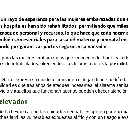
 un rayo de esperanza para las mujeres embarazadas que 
s hospitales han sido rehabilitados, permitiendo que mile
 escasez de personal y recursos, lo que hace que cada naci
mbién son esenciales para la salud materna y neonatal en m
ndo por garantizar partos seguros y salvar vidas.
a para las mujeres embarazadas que, en medio del horror y la 
ido rehabilitados, ofreciendo a las futuras madres la posibilid
aza, expresa su miedo al pensar en el lugar donde podría dar 
alidad es que tras años de ataques incesantes, el sistema sani
rvicio y aquellos que funcionan apenas pueden ofrecer atención
 elevados
do ha llevado a que las unidades neonatales operen por encima
has familias vulnerables expuestas al frío y con un riesgo el