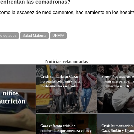
e enfrentan las comadronas?
como la escasez de medicamentos, hacinamiento en los hospitale
efugiados
Salud Materna
UNFPA
Noticias relacionadas
Crisis sanitaria en Gaza:
Siete niños muertos 
hospitales colapsan y faltan
mientras esperaban 
medicamentos esenciales
bombardeo israelí
 niños
nutrición
Gaza enfrenta crisis de
Crisis humanitaria y
combustible que amenaza vidas y
Gaza, Sudán y Ugand