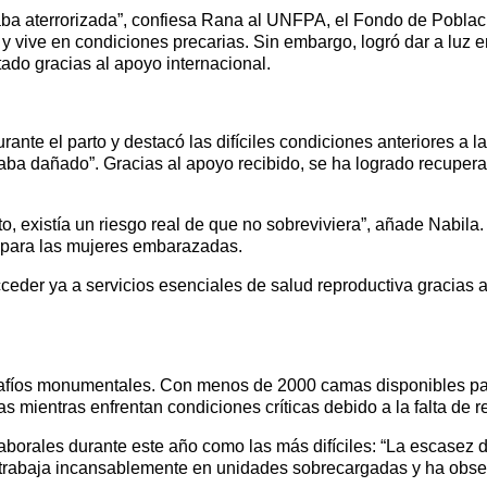
taba aterrorizada”, confiesa Rana al UNFPA, el Fondo de Pobl
y vive en condiciones precarias. Sin embargo, logró dar a luz 
tado gracias al apoyo internacional.
e el parto y destacó las difíciles condiciones anteriores a la
taba dañado”. Gracias al apoyo recibido, se ha logrado recupera
to, existía un riesgo real de que no sobreviviera”, añade Nabil
le para las mujeres embarazadas.
er ya a servicios esenciales de salud reproductiva gracias a 
esafíos monumentales. Con menos de 2000 camas disponibles par
mientras enfrentan condiciones críticas debido a la falta de 
borales durante este año como las más difíciles: “La escasez
lla trabaja incansablemente en unidades sobrecargadas y ha ob