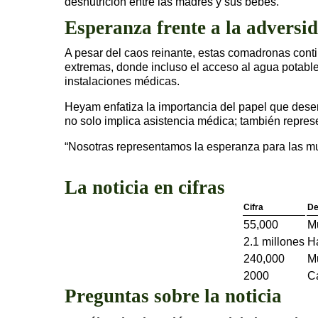
desnutrición entre las madres y sus bebés.
Esperanza frente a la adversi
A pesar del caos reinante, estas comadronas cont
extremas, donde incluso el acceso al agua potable 
instalaciones médicas.
Heyam enfatiza la importancia del papel que desem
no solo implica asistencia médica; también repre
“Nosotras representamos la esperanza para las m
La noticia en cifras
Cifra
De
55,000
M
2.1 millones
Ha
240,000
Mu
2000
Ca
Preguntas sobre la noticia