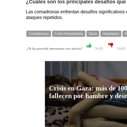
¿Cuáles son los principales desafíos qu
Las comadronas enfrentan desafíos significativos 
ataques repetidos.
Comadronas
Crisis Humanitaria
Gaza
Hospitales
R
Si (
0
)
No(
0
)
¿Te ha parecido interesante esta noticia?
Crisis en Gaza: más de 100
fallecen por hambre y des