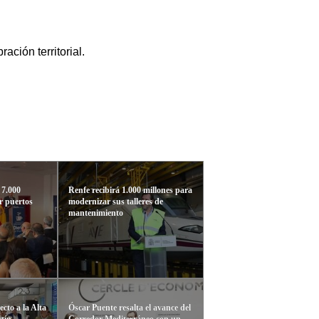
ción territorial.
 7.000
Renfe recibirá 1.000 millones para
r puertos
modernizar sus talleres de
mantenimiento
cto a la Alta
Óscar Puente resalta el avance del
tín
Corredor Mediterráneo con un