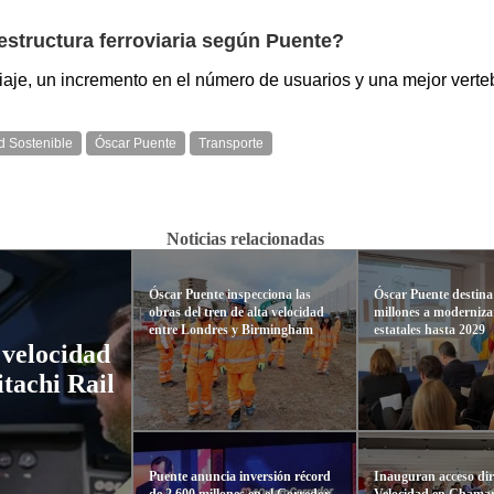
estructura ferroviaria según Puente?
je, un incremento en el número de usuarios y una mejor vertebra
d Sostenible
Óscar Puente
Transporte
Noticias relacionadas
Óscar Puente inspecciona las
Óscar Puente destina
obras del tren de alta velocidad
millones a moderniza
entre Londres y Birmingham
estatales hasta 2029
 velocidad
itachi Rail
Puente anuncia inversión récord
Inauguran acceso dire
de 2.600 millones en el Corredor
Velocidad en Chamar