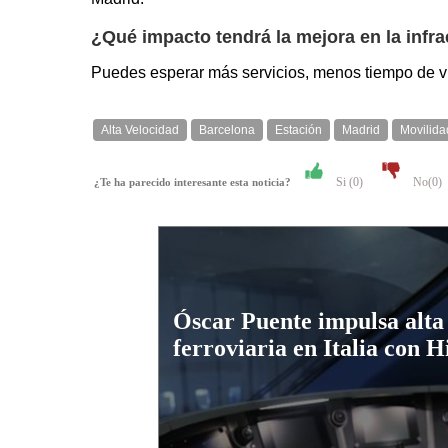
¿Qué impacto tendrá la mejora en la infra
Puedes esperar más servicios, menos tiempo de via
Alta Velocidad
Barcelona
Estación
Madrid
Movilida
Si (
0
)
No(
0
)
¿Te ha parecido interesante esta noticia?
Óscar Puente impulsa alta
ferroviaria en Italia con H